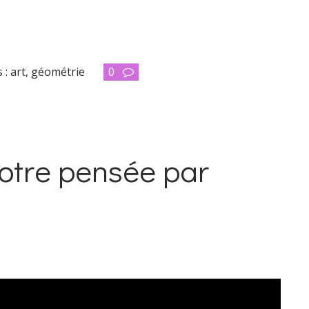
 :
art
,
géométrie
0
notre pensée par