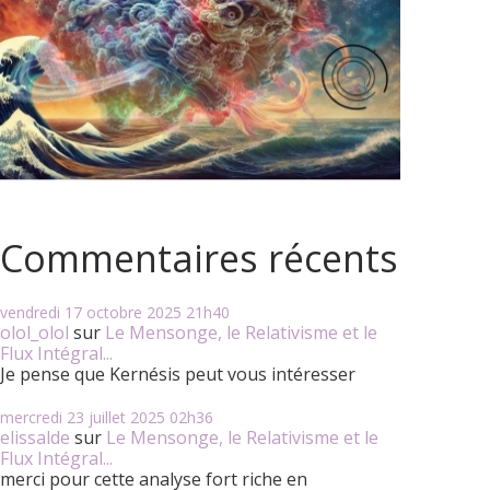
Commentaires récents
vendredi 17
octobre 2025
21h40
olol_olol
sur
Le Mensonge, le Relativisme et le
Flux Intégral...
Je pense que Kernésis peut vous intéresser
mercredi 23
juillet 2025
02h36
elissalde
sur
Le Mensonge, le Relativisme et le
Flux Intégral...
merci pour cette analyse fort riche en