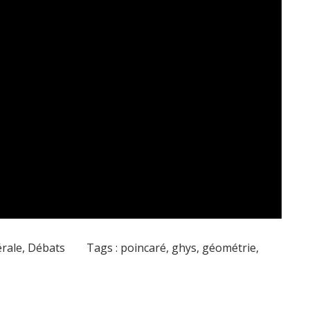
érale
,
Débats
Tags :
poincaré
,
ghys
,
géométrie
,