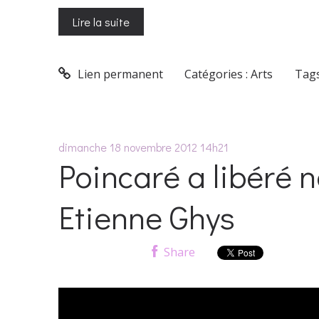
Lire la suite
Lien permanent
Catégories :
Arts
Tags
dimanche 18
novembre 2012
14h21
Poincaré a libéré 
Etienne Ghys
Share