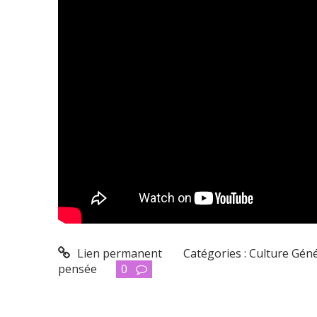
Lien permanent
Catégories :
Culture Gén
pensée
0