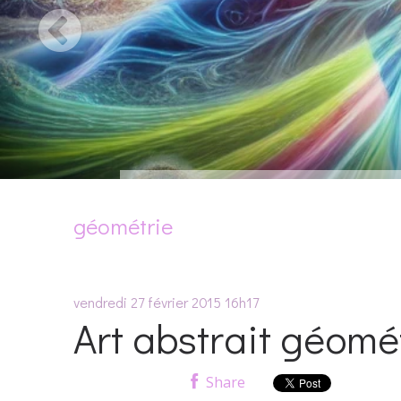
géométrie
vendredi 27
février 2015
16h17
Art abstrait géomé
Share