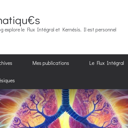
matiqu€s
g explore le Flux Intégral et Kernésis. Il est personnel
chives
Mes publications
Le Flux Intégral
ésiques