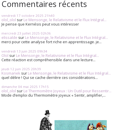
Commentaires récents
vendredi 17
octobre 2025
21h40
olol_olol
sur
Le Mensonge, le Relativisme et le Flux Intégral...
Je pense que Kernésis peut vous intéresser
mercredi 23
juillet 2025
02h36
elissalde
sur
Le Mensonge, le Relativisme et le Flux Intégral...
merci pour cette analyse fort riche en apprentissage. je...
vendredi 13
juin 2025
09h34
Olol
sur
Le Mensonge, le Relativisme et le Flux Intégral...
Cette réaction est compréhensible dans une lecture...
jeudi 12
juin 2025
20h39
Kosmanek
sur
Le Mensonge, le Relativisme et le Flux Intégral...
quel délire ! Qui se cache derrière ces considérations...
dimanche 04
mai 2025
17h15
olol_olol
sur
Le Thermomètre Joyeux : Un Outil pour Ressentir...
Mode d’emploi du Thermomètre joyeux « Sentir, amplifier,...