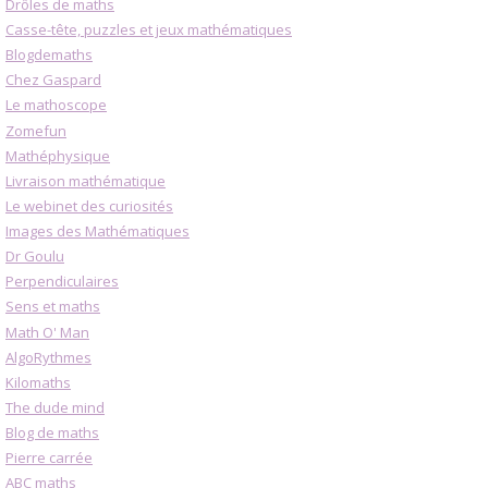
Drôles de maths
Casse-tête, puzzles et jeux mathématiques
Blogdemaths
Chez Gaspard
Le mathoscope
Zomefun
Mathéphysique
Livraison mathématique
Le webinet des curiosités
Images des Mathématiques
Dr Goulu
Perpendiculaires
Sens et maths
Math O' Man
AlgoRythmes
Kilomaths
The dude mind
Blog de maths
Pierre carrée
ABC maths