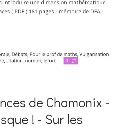
is introduire une dimension mathématique
ences ( PDF ) 181 pages - mémoire de DEA -
érale
,
Débats
,
Pour le prof de maths
,
Vulgarisation
ré
,
citation
,
nordon
,
lefort
0
iences de Chamonix -
que ! - Sur les