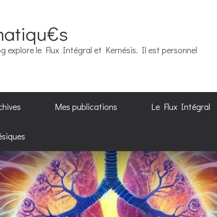
matiqu€s
g explore le Flux Intégral et Kernésis. Il est personnel
chives
Mes publications
Le Flux Intégral
ésiques