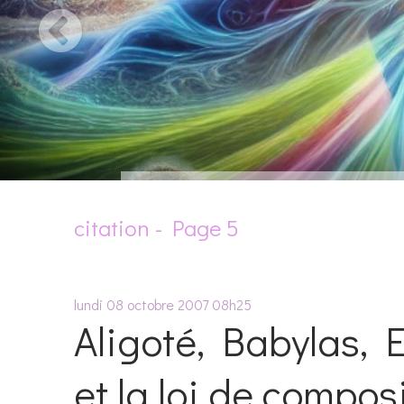
citation - Page 5
lundi 08
octobre 2007
08h25
Aligoté, Babylas, 
et la loi de compos