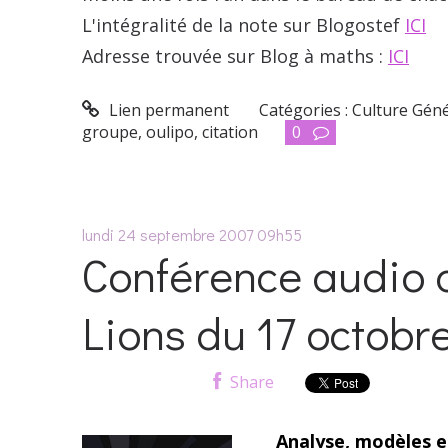
L'intégralité de la note sur Blogostef
ICI
Adresse trouvée sur Blog à maths :
ICI
Lien permanent
Catégories :
Culture Gén
groupe
,
oulipo
,
citation
0
lundi 24
septembre 2007
09h55
Conférence audio 
Lions du 17 octobr
Share
Analyse, modèles e