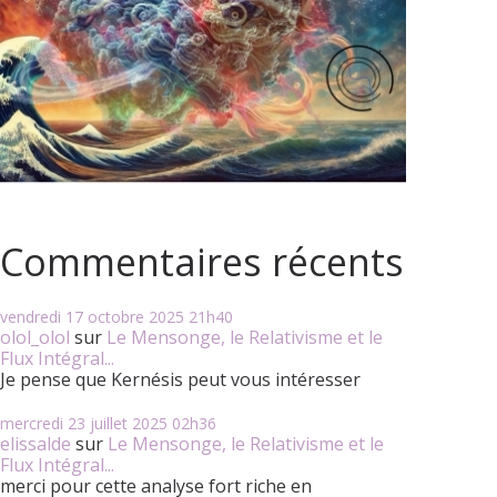
Commentaires récents
vendredi 17
octobre 2025
21h40
olol_olol
sur
Le Mensonge, le Relativisme et le
Flux Intégral...
Je pense que Kernésis peut vous intéresser
mercredi 23
juillet 2025
02h36
elissalde
sur
Le Mensonge, le Relativisme et le
Flux Intégral...
merci pour cette analyse fort riche en