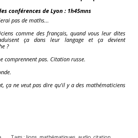
des conférences de Lyon : 1h45mns
lerai pas de maths...
ciens comme des français, quand vous leur dites
aduisent ça dans leur langage et ça devient
he ?
 ne comprennent pas. Citation russe.
onde.
t, ça ne veut pas dire qu'il y a des mathématiciens
e
Tags :
lions
,
mathématiques
,
audio
,
citation
,