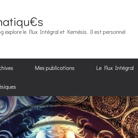
matiqu€s
g explore le Flux Intégral et Kernésis. Il est personnel
chives
Mes publications
Le Flux Intégral
ésiques