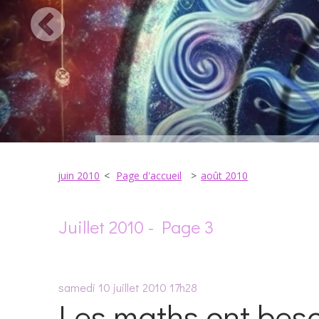
juin 2010
Page d'accueil
août 2010
Juillet 2010
- Page 3
samedi 10
juillet 2010
17h28
Les maths ont besoi