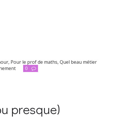
our
,
Pour le prof de maths
,
Quel beau métier
gnement
0
(ou presque)