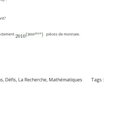
ant?
xactement
pièces de monnaie.
ns
,
Défis
,
La Recherche
,
Mathématiques
Tags :