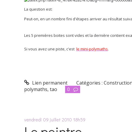
La question est:
Peut-on, en un nombre fini d'étapes arriver au résultat suiv
Les 5 premières boites sont vides et la dernière contient e
Si vous avez une piste, c'est
le mini-polymaths
.
Lien permanent
Catégories :
Constructio
polymaths
,
tao
0
vendredi 09
juillet 2010
18h59
Le peintre