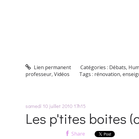
Lien permanent
Catégories :
Débats
,
Hum
professeur
,
Vidéos
Tags :
rénovation
,
ensei
samedi 10
juillet 2010
17h15
Les p'tites boites 
Share