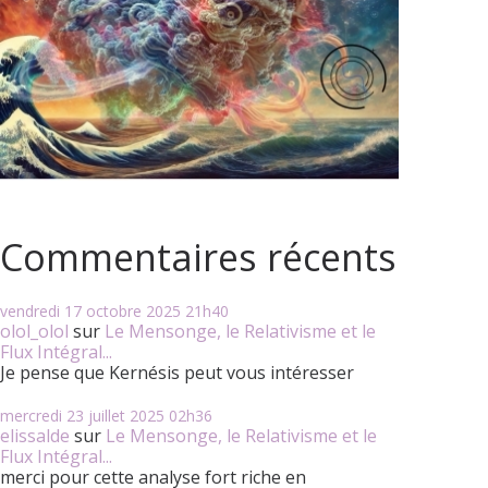
Commentaires récents
vendredi 17
octobre 2025
21h40
olol_olol
sur
Le Mensonge, le Relativisme et le
Flux Intégral...
Je pense que Kernésis peut vous intéresser
mercredi 23
juillet 2025
02h36
elissalde
sur
Le Mensonge, le Relativisme et le
Flux Intégral...
merci pour cette analyse fort riche en