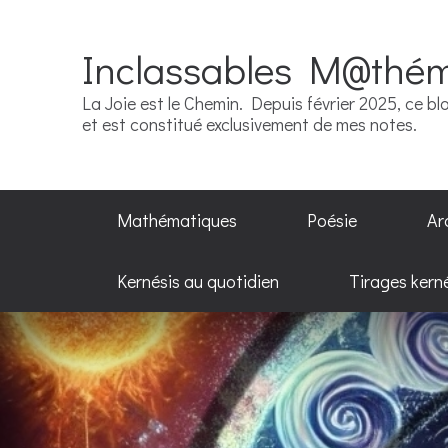
Inclassables M@thé
La Joie est le Chemin. Depuis février 2025, ce blo
et est constitué exclusivement de mes notes.
Mathématiques
Poésie
Ar
Kernésis au quotidien
Tirages kern