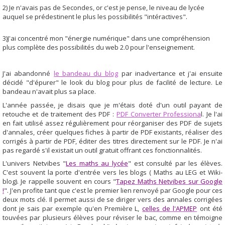
2) Je n'avais pas de Secondes, or c'est je pense, le niveau de lycée
.
auquel se prédestinent le plus les possibilités "intéractives"
3)J'ai concentré mon "énergie numérique" dans une compréhension
plus complète des possibilités du web 2.0 pour l'enseignement.
J'ai abandonné
le bandeau du blog
par inadvertance et j'ai ensuite
décidé "d'épurer" le look du blog pour plus de facilité de lecture. Le
bandeau n'avait plus sa place.
L'année passée, je disais que je m'étais doté d'un outil payant de
retouche et de traitement des PDF :
PDF Converter Professiona
l. Je l'ai
en fait utilisé assez régulièrement pour réorganiser des PDF de sujets
d'annales, créer quelques fiches à partir de PDF existants, réaliser des
corrigés à partir de PDF, éditer des titres directement sur le PDF. Je n'ai
pas regardé s'il existait un outil gratuit offrant ces fonctionnalités.
L'univers Netvibes "
Les maths au lycée
" est consulté par les élèves.
C'est souvent la porte d'entrée vers les blogs ( Maths au LEG et Wiki-
blog). Je rappelle souvent en cours "
Tapez Maths Netvibes sur Google
!
". J'en profite tant que c'est le premier lien renvoyé par Google pour ces
deux mots clé. Il permet aussi de se diriger vers des annales corrigées
dont je sais par exemple qu'en Première L,
celles de l'APMEP
ont été
touvées par plusieurs élèves pour réviser le bac, comme en témoigne