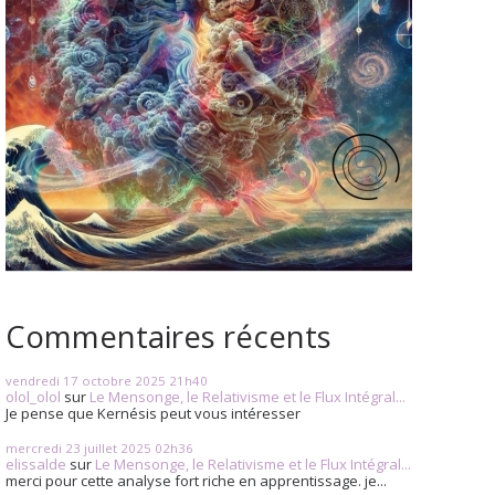
Commentaires récents
vendredi 17
octobre 2025
21h40
olol_olol
sur
Le Mensonge, le Relativisme et le Flux Intégral...
Je pense que Kernésis peut vous intéresser
mercredi 23
juillet 2025
02h36
elissalde
sur
Le Mensonge, le Relativisme et le Flux Intégral...
merci pour cette analyse fort riche en apprentissage. je...