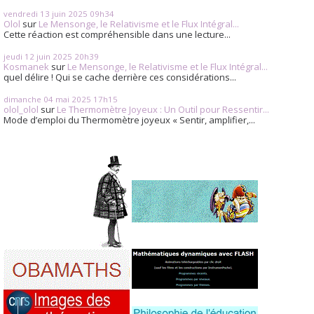
vendredi 13
juin 2025
09h34
Olol
sur
Le Mensonge, le Relativisme et le Flux Intégral...
Cette réaction est compréhensible dans une lecture...
jeudi 12
juin 2025
20h39
Kosmanek
sur
Le Mensonge, le Relativisme et le Flux Intégral...
quel délire ! Qui se cache derrière ces considérations...
dimanche 04
mai 2025
17h15
olol_olol
sur
Le Thermomètre Joyeux : Un Outil pour Ressentir...
Mode d’emploi du Thermomètre joyeux « Sentir, amplifier,...