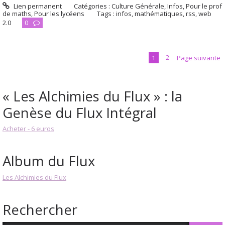
Lien permanent
Catégories :
Culture Générale
,
Infos
,
Pour le prof
de maths
,
Pour les lycéens
Tags :
infos
,
mathématiques
,
rss
,
web
2.0
0
1
2
Page suivante
« Les Alchimies du Flux » : la
Genèse du Flux Intégral
Acheter - 6 euros
Album du Flux
Les Alchimies du Flux
Rechercher