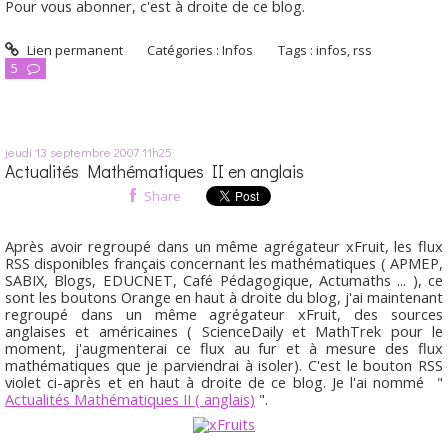
Pour vous abonner, c'est à droite de ce blog.
Lien permanent
Catégories :
Infos
Tags :
infos
,
rss
5
jeudi 13
septembre 2007
11h25
Actualités Mathématiques II en anglais
Share
Après avoir regroupé dans un même agrégateur xFruit, les flux
RSS disponibles français concernant les mathématiques ( APMEP,
SABIX, Blogs, EDUCNET, Café Pédagogique, Actumaths ... ), ce
sont les boutons Orange en haut à droite du blog, j'ai maintenant
regroupé dans un même agrégateur xFruit, des sources
anglaises et américaines ( ScienceDaily et MathTrek pour le
moment, j'augmenterai ce flux au fur et à mesure des flux
mathématiques que je parviendrai à isoler). C'est le bouton RSS
violet ci-après et en haut à droite de ce blog. Je l'ai nommé "
Actualités Mathématiques II ( anglais)
".