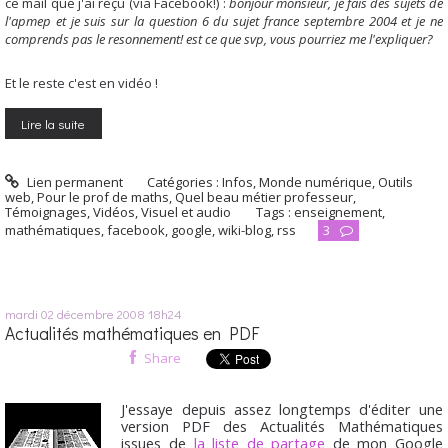
ce mail que j'ai reçu (via Facebook!) :
bonjour monsieur, je fais des sujets de
l'apmep et je suis sur la question 6 du sujet france septembre 2004 et je ne
comprends pas le resonnement! est ce que svp, vous pourriez me l'expliquer?
Et le reste c'est en vidéo !
Lire la suite
Lien permanent
Catégories :
Infos
,
Monde numérique
,
Outils
web
,
Pour le prof de maths
,
Quel beau métier professeur
,
Témoignages
,
Vidéos
,
Visuel et audio
Tags :
enseignement
,
mathématiques
,
facebook
,
google
,
wiki-blog
,
rss
3
mardi 02
décembre 2008
18h24
Actualités mathématiques en PDF
Share
J'essaye depuis assez longtemps d'éditer une
version PDF des Actualités Mathématiques
issues de
la liste de partage
de mon Google