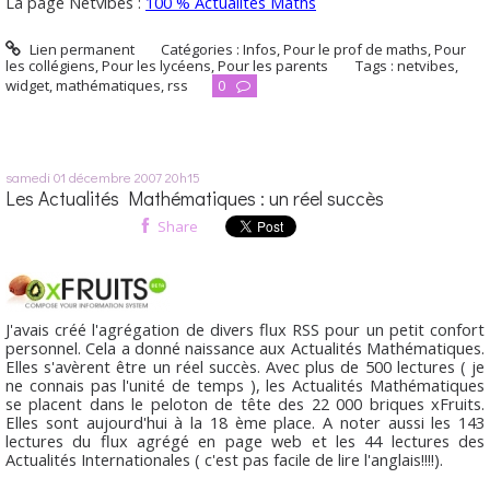
La page Netvibes :
100 % Actualités Maths
Lien permanent
Catégories :
Infos
,
Pour le prof de maths
,
Pour
les collégiens
,
Pour les lycéens
,
Pour les parents
Tags :
netvibes
,
widget
,
mathématiques
,
rss
0
samedi 01
décembre 2007
20h15
Les Actualités Mathématiques : un réel succès
Share
J'avais créé l'agrégation de divers flux RSS pour un petit confort
personnel. Cela a donné naissance aux Actualités Mathématiques.
Elles s'avèrent être un réel succès. Avec plus de 500 lectures ( je
ne connais pas l'unité de temps ), les Actualités Mathématiques
se placent dans le peloton de tête des 22 000 briques xFruits.
Elles sont aujourd'hui à la 18 ème place. A noter aussi les 143
lectures du flux agrégé en page web et les 44 lectures des
Actualités Internationales ( c'est pas facile de lire l'anglais!!!!).