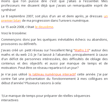
moins que l'on puisse dire c'est que j'allais à l'essentiel. Mes
professeurs me disaient déjà que j'avais un remarquable esprit de
synthèse!
Le 8 septembre 2007, soit plus d'un an et demi après, je dressais
un
premier bilan
de ma progression dans l'univers numérique.
Le 15 août 2008, c'était
le deuxième
.
Voici le troisième:
Commençons donc par les quelques inévitables échecs ou abandons,
provisoires ou définitifs.
J'avais créé un petit réseau sur l'excellent Ning "
Maths 2.0
" autour des
maths et du web 2.0. Je l'ai laissé à l'abandon, principalement à cause
d'un déficit de personnes intéressées, des difficultés de ciblage des
contenus et des objectifs et aussi par manque de temps et de
motivation. Peut-être ce réseau repartira-t-il un jour?
Je n'ai pas utilisé
le tableau numérique interactif
cette année. J'ai par
contre fait une présentation du fonctionnement à mes collègues en
début d'année? Plusieurs raisons à cela:
1) Le manque de temps pour préparer de réelles séquences
interactives