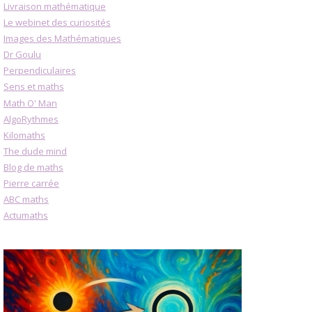
Livraison mathématique
Le webinet des curiosités
Images des Mathématiques
Dr Goulu
Perpendiculaires
Sens et maths
Math O' Man
AlgoRythmes
Kilomaths
The dude mind
Blog de maths
Pierre carrée
ABC maths
Actumaths