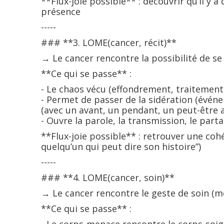
**Flux-joie possible** : découvrir qu’il y
présence
-----
### **3. LOME(cancer, récit)**
→ Le cancer rencontre la possibilité de se
**Ce qui se passe** :
- Le chaos vécu (effondrement, traitement
- Permet de passer de la sidération (événe
(avec un avant, un pendant, un peut-être 
- Ouvre la parole, la transmission, le part
**Flux-joie possible** : retrouver une coh
quelqu’un qui peut dire son histoire”)
-----
### **4. LOME(cancer, soin)**
→ Le cancer rencontre le geste de soin (mé
**Ce qui se passe** :