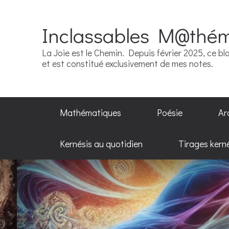
Inclassables M@thé
La Joie est le Chemin. Depuis février 2025, ce blo
et est constitué exclusivement de mes notes.
Mathématiques
Poésie
Ar
Kernésis au quotidien
Tirages kern