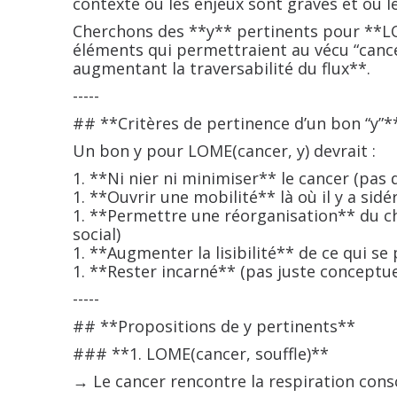
contexte où les enjeux sont graves et o
Cherchons des **y** pertinents pour **LOM
éléments qui permettraient au vécu “cance
augmentant la traversabilité du flux**.
-----
## **Critères de pertinence d’un bon “y”*
Un bon y pour LOME(cancer, y) devrait :
1. **Ni nier ni minimiser** le cancer (pas 
1. **Ouvrir une mobilité** là où il y a sid
1. **Permettre une réorganisation** du cha
social)
1. **Augmenter la lisibilité** de ce qui se 
1. **Rester incarné** (pas juste conceptue
-----
## **Propositions de y pertinents**
### **1. LOME(cancer, souffle)**
→ Le cancer rencontre la respiration cons