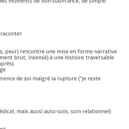
 a des moments de non-souffrance, de simple
 raconter
s, peur) rencontre une mise en forme narrative
ment brut, insensé) à une histoire traversable
après)
age
érence de soi malgré la rupture (“je reste
dical, mais aussi auto-soin, soin relationnel)