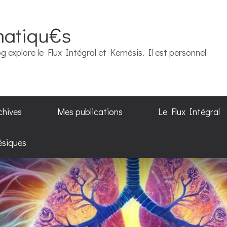
matiqu€s
g explore le Flux Intégral et Kernésis. Il est personnel
chives
Mes publications
Le Flux Intégral
ésiques