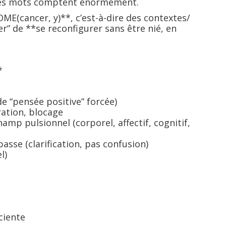
ù les mots comptent énormément.
E(cancer, y)**, c’est-à-dire des contextes/
r” de **se reconfigurer sans être nié, en
*
de “pensée positive” forcée)
ération, blocage
mp pulsionnel (corporel, affectif, cognitif,
passe (clarification, pas confusion)
l)
ciente