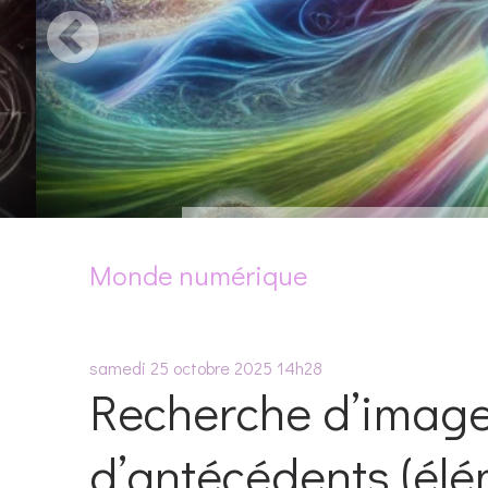
Monde numérique
samedi 25
octobre 2025
14h28
Recherche d’images
d’antécédents (él