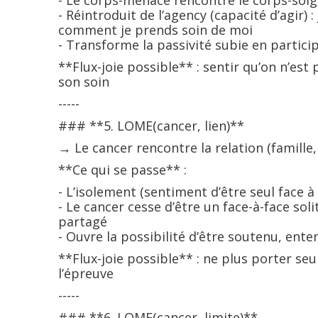
- Le corps-menace rencontre le corps-soi
- Réintroduit de l’agency (capacité d’agir)
comment je prends soin de moi
- Transforme la passivité subie en partic
**Flux-joie possible** : sentir qu’on n’es
son soin
-----
### **5. LOME(cancer, lien)**
→ Le cancer rencontre la relation (famille
**Ce qui se passe** :
- L’isolement (sentiment d’être seul face à
- Le cancer cesse d’être un face-à-face so
partagé
- Ouvre la possibilité d’être soutenu, en
**Flux-joie possible** : ne plus porter seu
l’épreuve
-----
### **6. LOME(cancer, limite)**