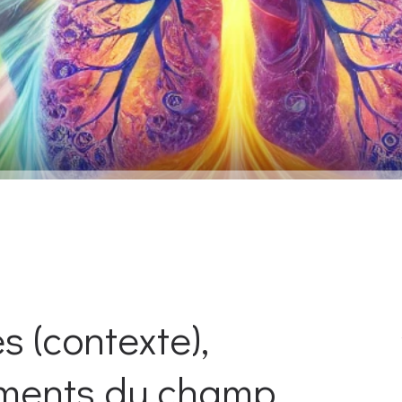
 (contexte),
éments du champ