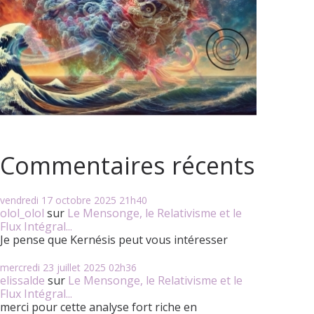
Commentaires récents
vendredi 17
octobre 2025
21h40
olol_olol
sur
Le Mensonge, le Relativisme et le
Flux Intégral...
Je pense que Kernésis peut vous intéresser
mercredi 23
juillet 2025
02h36
elissalde
sur
Le Mensonge, le Relativisme et le
Flux Intégral...
merci pour cette analyse fort riche en