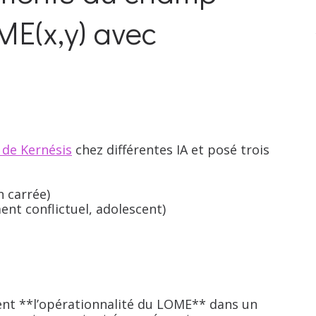
ME(x,y) avec
s de Kernésis
chez différentes IA et posé trois
n carrée)
nt conflictuel, adolescent)
ent **l’opérationnalité du LOME** dans un