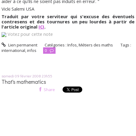
aider à ce qu'ils ne soient pas induits en erreur. "
Vicki Salemi USA
Traduit par votre serviteur qui s'excuse des éventuels
contresens et des tournures un peu lourdes à partir de
l'article original
ICI
.
Votez pour cette note
Lien permanent
Catégories :
Infos
,
Métiers des maths
Tags :
international
,
infos
0
samedi 09
février 2008
23h55
That's mathematics
Share