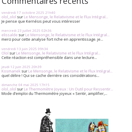
Commentaires récents
vendredi 17
octobre 2025
21h40
olol_olol
sur
Le Mensonge, le Relativisme et le Flux Intégral...
Je pense que Kernésis peut vous intéresser
mercredi 23
juillet 2025
02h36
elissalde
sur
Le Mensonge, le Relativisme et le Flux Intégral...
merci pour cette analyse fort riche en apprentissage. je...
vendredi 13
juin 2025
09h34
Olol
sur
Le Mensonge, le Relativisme et le Flux Intégral...
Cette réaction est compréhensible dans une lecture...
jeudi 12
juin 2025
20h39
Kosmanek
sur
Le Mensonge, le Relativisme et le Flux Intégral...
quel délire ! Qui se cache derrière ces considérations...
dimanche 04
mai 2025
17h15
olol_olol
sur
Le Thermomètre Joyeux : Un Outil pour Ressentir...
Mode d’emploi du Thermomètre joyeux « Sentir, amplifier,...