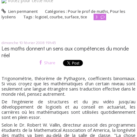
Votez pour cette note
Lien permanent
Catégories :
Pour le prof de maths
,
Pour les
lycéens
Tags :
logiciel
,
courbe
,
surface
,
tice
3
dimanche 10
février 2008
19h45
Les maths donnent un sens aux compétences du monde
réel
Share
Trigonométrie, théorème de Pythagore, coefficients binomiaux.
Si vous croyez que les mathématiques d'un certain niveau sont
seulement une langue étrangère sans traduction effective dans le
monde réel, pensez autrement.
De l'ingénierie de structures et du jeu vidéo jusqu'au
développement de logiciels et au conseil en actuariat, les
carrières où les mathématiques sont utilisées quotidiennement
sont en plein essor.
Selon le Dr. Robert W. Vallin, directeur associé des programmes
étudiants de la Mathematical Association of America, la longévité
des maths va bien au-delà de la salle de classe. "La chose