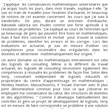
"J'applique les connaissances mathématiques universitaires que
j'ai acquis touts les jours, dans mon travail», explique-t-elle. "Je
suis en train de travailler pour l'examen d'actuariat, et beaucoup
de notions de cet examen concernent les cours que j'ai suivi à
Vanderbilt». De plus, durant un entretien d'embauche,
Rakowski valorisa ses études comme une forte aptitude à la
résolution de problèmes. "J'ai expliqué au cours de l'entretien qu'il
ya beaucoup de gens qui peuvent être bons en mathématiques,
mais il faut être concentré et motivé pour trouver la solution
de problèmes, identifier les erreurs et les corriger. Lors des
évaluations en actuariat, je suis en mesure d'utiliser ces
compétences pour reconnaître des irrégularités dans les
données et déterminer mathématiquement leur origine. "
Un autre domaine où les mathématiques interviennent est celui
des logiciels de consulting. Même si ils diffèrent du travail
actuariel, les logiciels de consulting nécessitent également des
compétences à résoudre les problèmes de façon fine. Selon Alex
Seriy, consultant indépendant de logiciels éducatifs et
propriétaire du centre d'apprentissage en mathématiques ,
Monkey Newton, Massachusetts, il "essaie d'arriver avec le plus
petit dénominateur commun pour tout ce que j'observe en
employant ma connaissance du calcul, des structures de données
et des algorithmes. " Comme il développe habituellement des
contrôles et gère un projet de développement de logiciels, Seriy
est en mesure de faire correspondre un problème à une solution