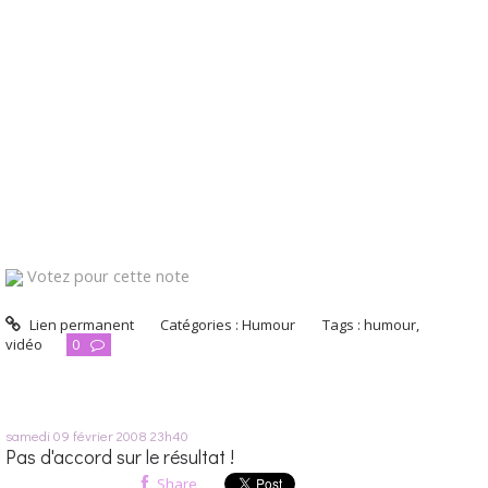
Votez pour cette note
Lien permanent
Catégories :
Humour
Tags :
humour
,
vidéo
0
samedi 09
février 2008
23h40
Pas d'accord sur le résultat !
Share