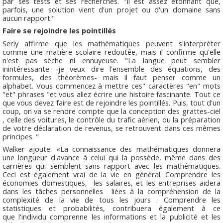
par ses tests et ses recherches. "Il est assez étonnant que,
parfois, une solution vient d'un projet ou d'un domaine sans
aucun rapport."
Faire se rejoindre les pointillés
Seriy affirme que les mathématiques peuvent s'interpréter
comme une matière scolaire redoutée, mais il confirme qu'elle
n'est pas sèche ni ennuyeuse. "La langue peut sembler
inintéressante -je veux dire l'ensemble des équations, des
formules, des théorèmes- mais il faut penser comme un
alphabet. Vous commencez à mettre ces" caractères "en" mots
"et" phrases "et vous allez écrire une histoire fascinante. Tout ce
que vous devez faire est de rejoindre les pointillés. Puis, tout d'un
coup, on va se rendre compte que la conception des grattes-ciel
, celle des voitures, le contrôle du trafic aérien, ou la préparation
de votre déclaration de revenus, se retrouvent dans ces mêmes
principes. "
Walker ajoute: «La connaissance des mathématiques donnera
une longueur d'avance à celui qui la possède, même dans des
carrières qui semblent sans rapport avec les mathématiques.
Ceci est également vrai de la vie en général. Comprendre les
économies domestiques, les salaires, et les entreprises aidera
dans les tâches personnelles liées à la compréhension de la
complexité de la vie de tous les jours . Comprendre les
statistiques et probabilités, contribuera également à ce
que l'individu comprenne les informations et la publicité et les