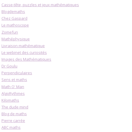
Casse-tête, puzzles et jeux mathématiques
Blogdemaths
Chez Gaspard
Le mathoscope
Zomefun
Mathéphysique
Livraison mathématique
Le webinet des curiosités
Images des Mathématiques
Dr Goulu
Perpendiculaires
Sens et maths
Math O' Man
AlgoRythmes
Kilomaths
The dude mind
Blog de maths
Pierre carrée
ABC maths