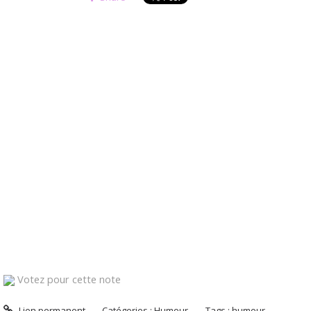
Votez pour cette note
Lien permanent
Catégories :
Humour
Tags :
humour
,