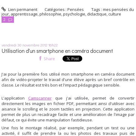
Lien permanent
Catégories :
Pensées
Tags :
mes pensées du
jour
,
apprentissage
,
philosophie
,
psychologie
,
didactique
,
culture
2
vendredi 30
novembre 2012
16h22
Utilisation d'un smartphone en caméra document
Share
J'ai pour la première fois utilisé mon smartphone en caméra document
afin de vidéo-projeter le travail d'une élève après un bref contrôle en
classe. Le résultat est très bon et l'impact pédagogique sensible.
L'application
Camscanner
que j'ai utilisée, permet de convertir
directement les images en fichier PDF, permettant ainsi d'utiliser avec
aisance le scrolling et le zoom tactiles en projection. Cette application
permet de plus un recadrage facile et une amélioration de l'image par
défaut, ce qui évite une manipulation fastidieuse.
Une fois le montage réalisé, par exemple, pendant un test ou une
activité, il suffit de prendre la ou les photos des travaux puis de