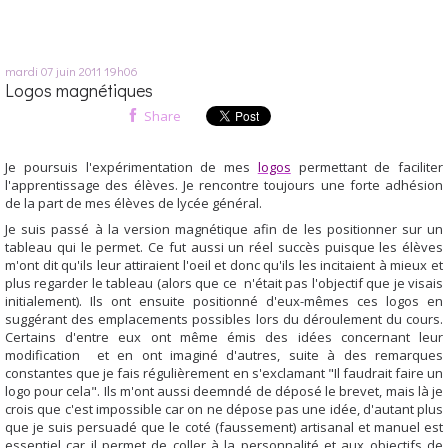
mardi 07
juin 2011
19h06
Logos magnétiques
Share
Je poursuis l'expérimentation de mes
logos
permettant de faciliter
l'apprentissage des élèves. Je rencontre toujours une forte adhésion
de la part de mes élèves de lycée général.
Je suis passé à la version magnétique afin de les positionner sur un
tableau qui le permet. Ce fut aussi un réel succès puisque les élèves
m'ont dit qu'ils leur attiraient l'oeil et donc qu'ils les incitaient à mieux et
plus regarder le tableau (alors que ce n'était pas l'objectif que je visais
initialement). Ils ont ensuite positionné d'eux-mêmes ces logos en
suggérant des emplacements possibles lors du déroulement du cours.
Certains d'entre eux ont même émis des idées concernant leur
modification et en ont imaginé d'autres, suite à des remarques
constantes que je fais régulièrement en s'exclamant "Il faudrait faire un
logo pour cela". Ils m'ont aussi deemndé de déposé le brevet, mais là je
crois que c'est impossible car on ne dépose pas une idée, d'autant plus
que je suis persuadé que le coté (faussement) artisanal et manuel est
essentiel car il permet de coller à la personnalité et aux objectifs de