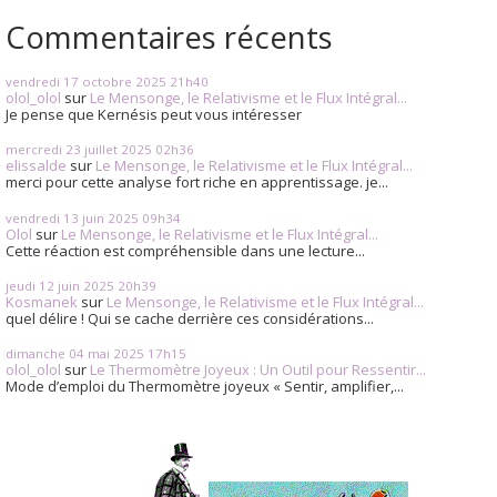
Commentaires récents
vendredi 17
octobre 2025
21h40
olol_olol
sur
Le Mensonge, le Relativisme et le Flux Intégral...
Je pense que Kernésis peut vous intéresser
mercredi 23
juillet 2025
02h36
elissalde
sur
Le Mensonge, le Relativisme et le Flux Intégral...
merci pour cette analyse fort riche en apprentissage. je...
vendredi 13
juin 2025
09h34
Olol
sur
Le Mensonge, le Relativisme et le Flux Intégral...
Cette réaction est compréhensible dans une lecture...
jeudi 12
juin 2025
20h39
Kosmanek
sur
Le Mensonge, le Relativisme et le Flux Intégral...
quel délire ! Qui se cache derrière ces considérations...
dimanche 04
mai 2025
17h15
olol_olol
sur
Le Thermomètre Joyeux : Un Outil pour Ressentir...
Mode d’emploi du Thermomètre joyeux « Sentir, amplifier,...