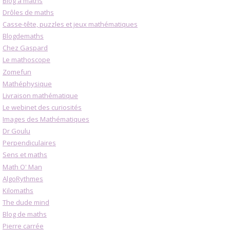
Blog à maths
Drôles de maths
Casse-tête, puzzles et jeux mathématiques
Blogdemaths
Chez Gaspard
Le mathoscope
Zomefun
Mathéphysique
Livraison mathématique
Le webinet des curiosités
Images des Mathématiques
Dr Goulu
Perpendiculaires
Sens et maths
Math O' Man
AlgoRythmes
Kilomaths
The dude mind
Blog de maths
Pierre carrée