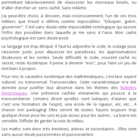
permettant laborieusement de réassocier les morceaux brisés, ou
d'aller chercher un sens caché. Sans relâche.
J'ai peut-être choisi, à dessein, mais inconsciemment, l'un de ces trois
métiers que Freud a définis comme impossibles: "Eduquer, guérir,
gouverner". C'est sans doute cette impossibilité ontologique qui assure
l'infini des possibles dans laquelle je me sens à l'aise. Mon cadre
psychologique est sans doute posé.
Le langage est trop étriqué. Il faut lui adjoindre le code, le codage pour
raisonner juste, pour dépasser les paradoxes, les approximations
douteuses et les sorites. Seule difficulté, le code, souvent caché ou
secret, reste ésotérique. Il peine à devenir "exo", pour faire un jeu de
mot bien à propos.
Pour moi, le caractère exotérique des mathématiques, c'est leur aspect
culturel, ou transversal. Transversales. Cette caractéristique m'a été
donnée pour justifier leur absence dans les thèmes des
Bulletins
Electroniques
. Une présence cachée immanente qui pousse à la
transcendance.
Certains diront qu'elles sont ludiques, d'autres que
c'est une formation de l'esprit, une école de la rigueur, etc, etc... A
chacun son packaging! Elles seront de toutes façons toujours trop
quelque chose pour les uns et pas assez pour les autres... La barre est
sensible. Difficile de garder la voie du milieu.
Les maths sont donc très émotives, actives et secondaires... Elles sont
sans aucun doute passionnées et passionantes!