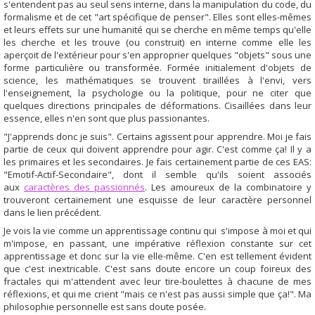
s'entendent pas au seul sens interne, dans la manipulation du code, du
formalisme et de cet "art spécifique de penser". Elles sont elles-mêmes
et leurs effets sur une humanité qui se cherche en même temps qu'elle
les cherche et les trouve (ou construit) en interne comme elle les
aperçoit de l'extérieur pour s'en approprier quelques "objets" sous une
forme particulière ou transformée. Formée initialement d'objets de
science, les mathématiques se trouvent tiraillées à l'envi, vers
l'enseignement, la psychologie ou la politique, pour ne citer que
quelques directions principales de déformations. Cisaillées dans leur
essence, elles n'en sont que plus passionantes.
"J'apprends donc je suis". Certains agissent pour apprendre. Moi je fais
partie de ceux qui doivent apprendre pour agir. C'est comme ça! Il y a
les primaires et les secondaires. Je fais certainement partie de ces EAS:
"Emotif-Actif-Secondaire", dont il semble qu'ils soient associés
aux
caractères des passionnés
. Les amoureux de la combinatoire y
trouveront certainement une esquisse de leur caractère personnel
dans le lien précédent.
Je vois la vie comme un apprentissage continu qui s'impose à moi et qui
m'impose, en passant, une impérative réflexion constante sur cet
apprentissage et donc sur la vie elle-même. C'en est tellement évident
que c'est inextricable. C'est sans doute encore un coup foireux des
fractales qui m'attendent avec leur tire-boulettes à chacune de mes
réflexions, et qui me crient "mais ce n'est pas aussi simple que ça!". Ma
philosophie personnelle est sans doute posée.