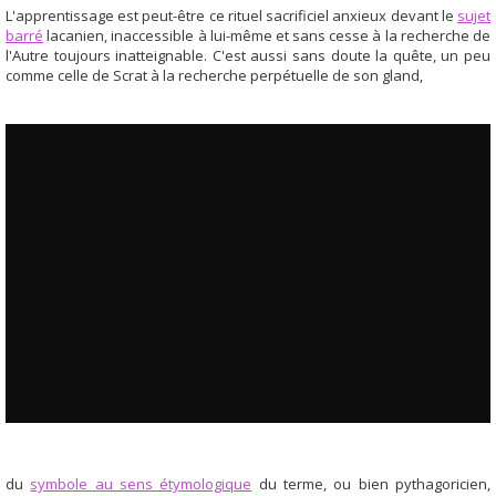
L'apprentissage est peut-être ce rituel sacrificiel anxieux devant le
sujet
barré
lacanien, inaccessible à lui-même et sans cesse à la recherche de
l'Autre toujours inatteignable. C'est aussi sans doute la quête, un peu
comme celle de Scrat à la recherche perpétuelle de son gland,
du
symbole au sens étymologique
du terme, ou bien pythagoricien,