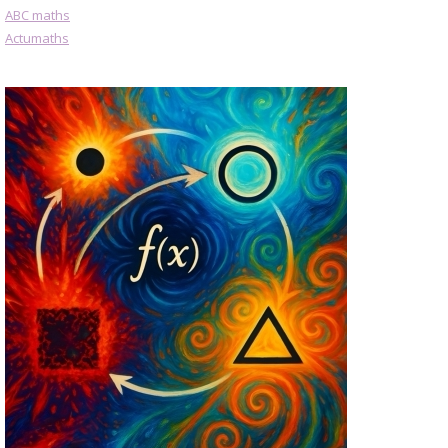
ABC maths
Actumaths