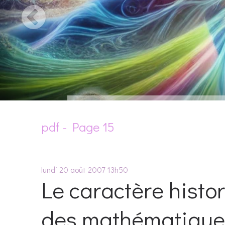
pdf - Page 15
lundi 20
août 2007
13h50
Le caractère histo
des mathématiques