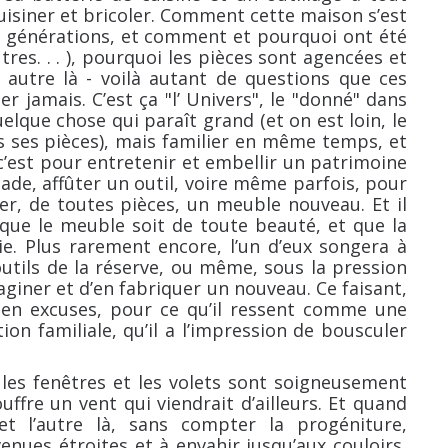
 cuisiner et bricoler. Comment cette maison s’est
s générations, et comment et pourquoi ont été
tres. . . ), pourquoi les pièces sont agencées et
e autre là - voilà autant de questions que ces
 jamais. C’est ça "l’ Univers", le "donné" dans
Quelque chose qui paraît grand (et on est loin, le
es ses pièces), mais familier en même temps, et
 c’est pour entretenir et embellir un patrimoine
ade, affûter un outil, voire même parfois, pour
ier, de toutes pièces, un meuble nouveau. Et il
, que le meuble soit de toute beauté, et que la
e. Plus rarement encore, l’un d’eux songera à
utils de la réserve, ou même, sous la pression
aginer et d’en fabriquer un nouveau. Ce faisant,
s en excuses, pour ce qu’il ressent comme une
tion familiale, qu’il a l’impression de bousculer
 les fenêtres et les volets sont soigneusement
ffre un vent qui viendrait d’ailleurs. Et quand
et l’autre là, sans compter la progéniture,
ues étroites et à envahir jusqu’aux couloirs,