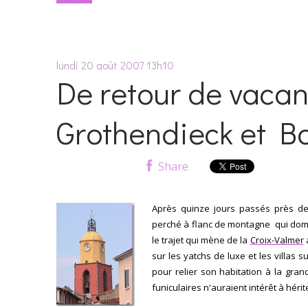
lundi 20
août 2007
13h10
De retour de vacan
Grothendieck et B
Share
Après quinze jours passés près d
perché à flanc de montagne qui domin
le trajet qui mène de la
Croix-Valmer
sur les yatchs de luxe et les villas 
pour relier son habitation à la grande
funiculaires n'auraient intérêt à héri