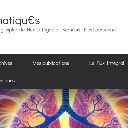
matiqu€s
g explore le Flux Intégral et Kernésis. Il est personnel
chives
Mes publications
Le Flux Intégral
ésiques