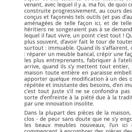
venant, avec lequel il y a, ma foi, de quoi
construite progressivement, au cours de
conçus et façonnés tels outils (et pas d’au
aménagées de telle façon ici, et de tell
héritiers ne songeraient pas à se demander
lequel il faut vivre, un point c’est tout ! 
plus souvent, d’avoir fait le tour de tout
surtout : immuable. Quand ils s’affairent,
: réparer un meuble bancal, crépir une faç
les plus entreprenants, fabriquer à l’atel
arrive, quand ils s’y mettent tout entier
maison toute entière en paraisse embelli
apporter quelque modification à un des o
répétée et insistante des besoins, d’en im
c’est tout juste s’il ne se confondra pa
sorte d’enfreinte à la piété due à la tradi
par une innovation insolite.
Dans la plupart des pièces de la maison,
clos - de peur sans doute que ne s’y engou
les beaux meubles nouveaux, l’un ici 
commencent à encombrer des pièces deven