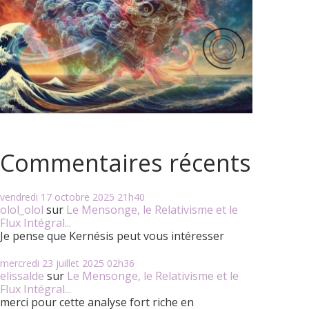
Commentaires récents
vendredi 17
octobre 2025
21h40
olol_olol
sur
Le Mensonge, le Relativisme et le
Flux Intégral...
Je pense que Kernésis peut vous intéresser
mercredi 23
juillet 2025
02h36
elissalde
sur
Le Mensonge, le Relativisme et le
Flux Intégral...
merci pour cette analyse fort riche en