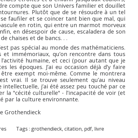
dre compte que son Univers familier et douillet
tournures. Plutôt que de se résoudre à un tel
se faufiler et se coincer tant bien que mal, qui
 bascule en rotin, qui entre un marmot morveux
nfin, en désespoir de cause, escaladera de son
e chaises et de bancs. . .
n’est pas spécial au monde des mathématiciens.
rés et immémoriaux, qu’on rencontre dans tous
l’activité humaine, et ceci (pour autant que je
es les époques. J’ai eu occasion déjà d’y faire
 en être exempt moi-même. Comme le montrera
est vrai. Il se trouve seulement qu’au niveau
 intellectuelle, j’ai été assez peu touché par ce
la "cécité culturelle" - l’incapacité de voir (et
xé par la culture environnante.
e Grothendieck
tres
Tags :
grothendieck
,
citation
,
pdf
,
livre