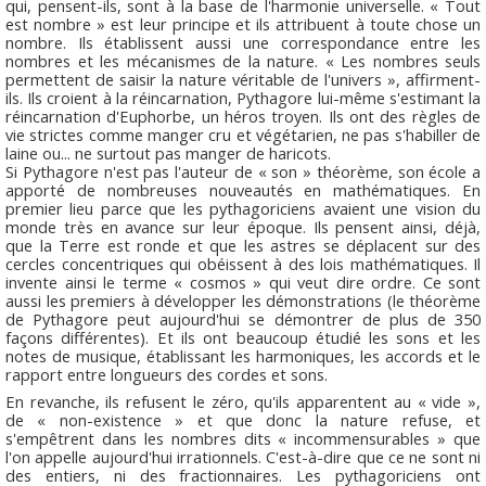
qui, pensent-ils, sont à la base de l'harmonie universelle. « Tout
est nombre » est leur principe et ils attribuent à toute chose un
nombre. Ils établissent aussi une correspondance entre les
nombres et les mécanismes de la nature. « Les nombres seuls
permettent de saisir la nature véritable de l'univers », affirment-
ils. Ils croient à la réincarnation, Pythagore lui-même s'estimant la
réincarnation d'Euphorbe, un héros troyen. Ils ont des règles de
vie strictes comme manger cru et végétarien, ne pas s'habiller de
laine ou... ne surtout pas manger de haricots.
Si Pythagore n'est pas l'auteur de « son » théorème, son école a
apporté de nombreuses nouveautés en mathématiques. En
premier lieu parce que les pythagoriciens avaient une vision du
monde très en avance sur leur époque. Ils pensent ainsi, déjà,
que la Terre est ronde et que les astres se déplacent sur des
cercles concentriques qui obéissent à des lois mathématiques. Il
invente ainsi le terme « cosmos » qui veut dire ordre. Ce sont
aussi les premiers à développer les démonstrations (le théorème
de Pythagore peut aujourd'hui se démontrer de plus de 350
façons différentes). Et ils ont beaucoup étudié les sons et les
notes de musique, établissant les harmoniques, les accords et le
rapport entre longueurs des cordes et sons.
En revanche, ils refusent le zéro, qu'ils apparentent au « vide »,
de « non-existence » et que donc la nature refuse, et
s'empêtrent dans les nombres dits « incommensurables » que
l'on appelle aujourd'hui irrationnels. C'est-à-dire que ce ne sont ni
des entiers, ni des fractionnaires. Les pythagoriciens ont