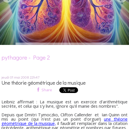
pythagore - Page 2
jeudi 01
mai 2008
22h47
Une théorie géométrique de la musique
Share
Leibniz affirmait
: La musique est un exercice d'arithmétique
secrète, et celui qui s'y livre, ignore qu'il manie des nombres".
Depuis que Dmitri Tymoczko
, Clifton Callender et Ian Quinn ont
mis au point (qui n'est pas un point d'orgue!)
une théorie
géométrique de la musique,
il faudrait remplacer dans la citation
précédente, arithmétique par géométrie et nombres par figures.