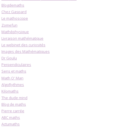
Blogdemaths
Chez Gaspard
Le mathoscope
Zomefun
Mathéphysique
Livraison mathématique
Le webinet des curiosités
Images des Mathématiques
Dr Goulu
Perpendiculaires
Sens et maths
Math O' Man
AlgoRythmes
Kilomaths
The dude mind
Blog de maths
Pierre carrée
ABC maths
Actumaths