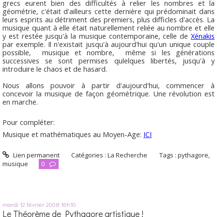
grecs eurent bien des difficultés à relier les nombres et la
géométrie, c'était d'ailleurs cette dernière qui prédominait dans
leurs esprits au détriment des premiers, plus difficles d'accès. La
musique quant à elle était naturellement reliée au nombre et elle
y est restée jusqu'à la musique contemporaine, celle de
Xénakis
par exemple. Il n'existait jusqu'à aujourd'hui qu'un unique couple
possible, musique et nombre, même si les générations
successives se sont permises qulelques libertés, jusqu'à y
introduire le chaos et de hasard.
Nous allons pouvoir à partir d'aujourd'hui, commencer à
concevoir la musique de façon géométrique. Une révolution est
en marche.
Pour compléter:
Musique et mathématiques au Moyen-Age:
ICI
Lien permanent
Catégories :
La Recherche
Tags :
pythagore
,
musique
0
mardi 12
février 2008
16h10
Le Théorème de Pythagore artistique !