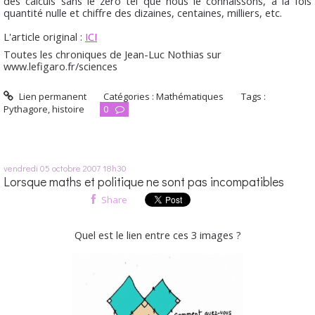
des calculs sans le zéro tel que nous le connaissons, à la fois
quantité nulle et chiffre des dizaines, centaines, milliers, etc.
L'article original :
ICI
Toutes les chroniques de Jean-Luc Nothias sur
www.lefigaro.fr/sciences
Lien permanent
Catégories :
Mathématiques
Tags :
Pythagore
,
histoire
0
vendredi 05
octobre 2007
18h30
Lorsque maths et politique ne sont pas incompatibles
Share
Quel est le lien entre ces 3 images ?