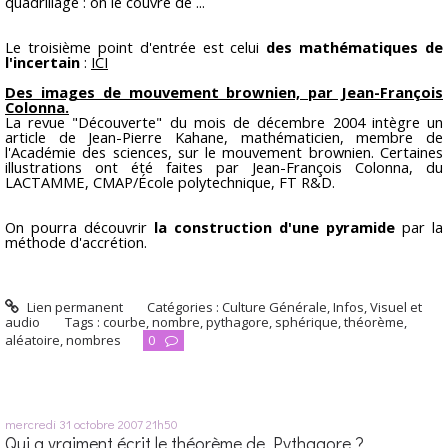
quadrillage : on le couvre de ...
Le troisième point d'entrée est celui
des mathématiques de
l'incertain
:
ICI
Des images de mouvement brownien, par Jean-François
Colonna.
La revue "Découverte" du mois de décembre 2004 intègre un
article de Jean-Pierre Kahane, mathématicien, membre de
l'Académie des sciences, sur le mouvement brownien. Certaines
illustrations ont été faites par Jean-François Colonna, du
LACTAMME, CMAP/École polytechnique, FT R&D.
On pourra découvrir
la construction d'une pyramide
par la
méthode d'accrétion.
Lien permanent
Catégories :
Culture Générale
,
Infos
,
Visuel et
audio
Tags :
courbe
,
nombre
,
pythagore
,
sphérique
,
théorème
,
aléatoire
,
nombres
0
mercredi 31
octobre 2007
21h50
Qui a vraiment écrit le théorème de Pythagore ?