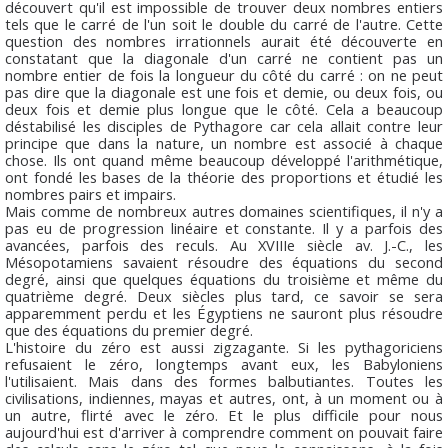
découvert qu'il est impossible de trouver deux nombres entiers
tels que le carré de l'un soit le double du carré de l'autre. Cette
question des nombres irrationnels aurait été découverte en
constatant que la diagonale d'un carré ne contient pas un
nombre entier de fois la longueur du côté du carré : on ne peut
pas dire que la diagonale est une fois et demie, ou deux fois, ou
deux fois et demie plus longue que le côté. Cela a beaucoup
déstabilisé les disciples de Pythagore car cela allait contre leur
principe que dans la nature, un nombre est associé à chaque
chose. Ils ont quand même beaucoup développé l'arithmétique,
ont fondé les bases de la théorie des proportions et étudié les
nombres pairs et impairs.
Mais comme de nombreux autres domaines scientifiques, il n'y a
pas eu de progression linéaire et constante. Il y a parfois des
avancées, parfois des reculs. Au XVIIIe siècle av. J.-C., les
Mésopotamiens savaient résoudre des équations du second
degré, ainsi que quelques équations du troisième et même du
quatrième degré. Deux siècles plus tard, ce savoir se sera
apparemment perdu et les Égyptiens ne sauront plus résoudre
que des équations du premier degré.
L'histoire du zéro est aussi zigzagante. Si les pythagoriciens
refusaient le zéro, longtemps avant eux, les Babyloniens
l'utilisaient. Mais dans des formes balbutiantes. Toutes les
civilisations, indiennes, mayas et autres, ont, à un moment ou à
un autre, flirté avec le zéro. Et le plus difficile pour nous
aujourd'hui est d'arriver à comprendre comment on pouvait faire