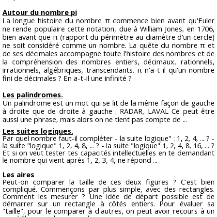
Autour du nombre pi
La longue histoire du nombre π commence bien avant qu'Euler
ne rende populaire cette notation, due à William Jones, en 1706,
bien avant que π (rapport du périmètre au diamètre d'un cercle)
ne soit considéré comme un nombre. La quête du nombre π et
de ses décimales accompagne toute l'histoire des nombres et de
la compréhension des nombres entiers, décimaux, rationnels,
irrationnels, algébriques, transcendants. π n'a-t-il qu'un nombre
fini de décimales ? En a-t-il une infinité ?
Les palindromes.
Un palindrome est un mot qui se lit de la même façon de gauche
à droite que de droite à gauche : RADAR, LAVAL Ce peut être
aussi une phrase, mais alors on ne tient pas compte de ...
Les suites logiques.
Par quel nombre faut-il compléter - la suite logique" : 1, 2, 4, ... ? -
la suite "logique" 1, 2, 4, 8, ... ? - la suite "logique" 1, 2, 4, 8, 16, ... ?
Et si on veut tester tes capacités intellectuelles en te demandant
le nombre qui vient après 1, 2, 3, 4, ne répond ...
Les aires
Peut-on comparer la taille de ces deux figures ? C'est bien
compliqué. Commençons par plus simple, avec des rectangles.
Comment les mesurer ? Une idée de départ possible est de
démarrer sur un rectangle à côtés entiers. Pour évaluer sa
"taille", pour le comparer à d'autres, on peut avoir recours à un