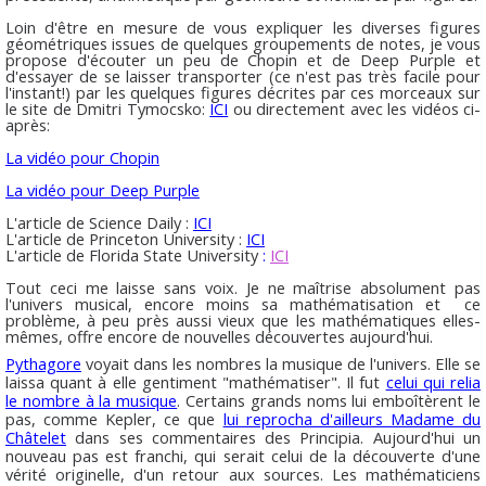
Loin d'être en mesure de vous expliquer les diverses figures
géométriques issues de quelques groupements de notes, je vous
propose d'écouter un peu de Chopin et de Deep Purple et
d'essayer de se laisser transporter (ce n'est pas très facile pour
l'instant!) par les quelques figures décrites par ces morceaux sur
le site de Dmitri Tymocsko:
ICI
ou directement avec les vidéos ci-
après:
La vidéo pour Chopin
La vidéo pour Deep Purple
L'article de Science Daily :
ICI
L'article de Princeton University :
ICI
L'article de Florida State University
:
ICI
Tout ceci me laisse sans voix. Je ne maîtrise absolument pas
l'univers musical, encore moins sa mathématisation et ce
problème, à peu près aussi vieux que les mathématiques elles-
mêmes, offre encore de nouvelles découvertes aujourd'hui.
Pythagore
voyait dans les nombres la musique de l'univers
. Elle se
laissa quant à elle gentiment "mathématiser". Il fut
celui qui relia
le nombre à la musique
. Certains grands noms lui emboîtèrent le
pas, comme Kepler, ce que
lui reprocha d'ailleurs Madame du
Châtelet
dans ses commentaires des Principia. Aujourd'hui un
nouveau pas est franchi, qui serait celui de la découverte d'une
vérité originelle, d'un retour aux sources. Les mathématiciens