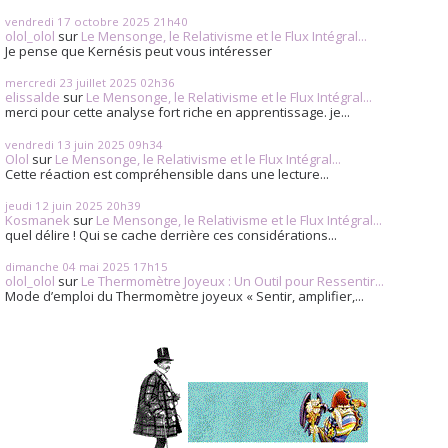
vendredi 17
octobre 2025
21h40
olol_olol
sur
Le Mensonge, le Relativisme et le Flux Intégral...
Je pense que Kernésis peut vous intéresser
mercredi 23
juillet 2025
02h36
elissalde
sur
Le Mensonge, le Relativisme et le Flux Intégral...
merci pour cette analyse fort riche en apprentissage. je...
vendredi 13
juin 2025
09h34
Olol
sur
Le Mensonge, le Relativisme et le Flux Intégral...
Cette réaction est compréhensible dans une lecture...
jeudi 12
juin 2025
20h39
Kosmanek
sur
Le Mensonge, le Relativisme et le Flux Intégral...
quel délire ! Qui se cache derrière ces considérations...
dimanche 04
mai 2025
17h15
olol_olol
sur
Le Thermomètre Joyeux : Un Outil pour Ressentir...
Mode d’emploi du Thermomètre joyeux « Sentir, amplifier,...