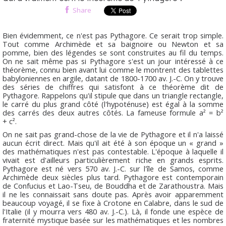
Share
Bien évidemment, ce n'est pas Pythagore. Ce serait trop simple.
Tout comme Archimède et sa baignoire ou Newton et sa
pomme, bien des légendes se sont construites au fil du temps.
On ne sait même pas si Pythagore s'est un jour intéressé à ce
théorème, connu bien avant lui comme le montrent des tablettes
babyloniennes en argile, datant de 1800-1700 av. J.-C. On y trouve
des séries de chiffres qui satisfont à ce théorème dit de
Pythagore. Rappelons qu'il stipule que dans un triangle rectangle,
le carré du plus grand côté (l'hypoténuse) est égal à la somme
des carrés des deux autres côtés. La fameuse formule a² = b²
+ c².
On ne sait pas grand-chose de la vie de Pythagore et il n'a laissé
aucun écrit direct. Mais qu'il ait été à son époque un « grand »
des mathématiques n'est pas contestable. L'époque à laquelle il
vivait est d'ailleurs particulièrement riche en grands esprits.
Pythagore est né vers 570 av. J.-C. sur l'île de Samos, comme
Archimède deux siècles plus tard. Pythagore est contemporain
de Confucius et Lao-Tseu, de Bouddha et de Zarathoustra. Mais
il ne les connaissait sans doute pas. Après avoir apparemment
beaucoup voyagé, il se fixe à Crotone en Calabre, dans le sud de
l'Italie (il y mourra vers 480 av. J.-C.). Là, il fonde une espèce de
fraternité mystique basée sur les mathématiques et les nombres