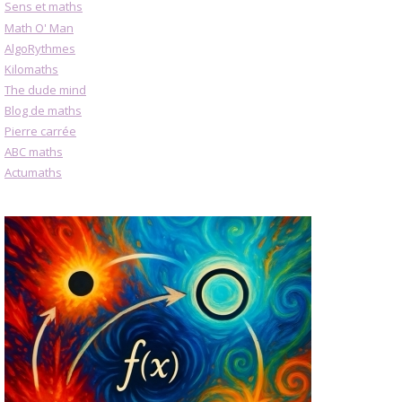
Sens et maths
Math O' Man
AlgoRythmes
Kilomaths
The dude mind
Blog de maths
Pierre carrée
ABC maths
Actumaths