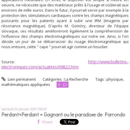
oeuvre, ne nécessite que des matériaux prêts à l'usage et coûterait aux
environs de mille euros. Dans le futur, il pourrait servir par exemple à la
protection des stimulateurs cardiaques contre les champs magnétiques
puissants pour les patients ayant à subir une IRM (Imagerie par
résonance magnétique). D'après M. Gömöry, directeur de l'équipe
slovaque, ces résultats amélioreront également la compréhension de
l'influence des champs électromagnétiques sur notre vie. Ainsi, si l'on
décide un jour de se débarrasser du nuage électromagnétique qui
nous entoure, cette " cape " pourrait agir comme un bouclier.
http://www.bulletins-
Source:
electroniques.com/actualites/69822.htm
Lien permanent
Catégories :
La Recherche
Tags :
physique
,
mathématiques appliquées
0
samedi 22
janvier 2011
15h37
Perdant+Perdant = Gagnant ou le paradoxe de Parrondo
Share