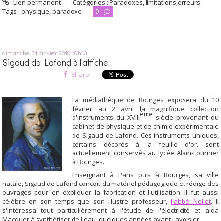
Lien permanent
Catégories :
Paradoxes, limitations,erreurs
Tags :
physique
,
paradoxe
0
dimanche 31
janvier 2010
10h13
Sigaud de Lafond à l'affiche
Share
La médiathèque de Bourges
exposera
du 10
février au 2 avril
la magnifique collection
ème
d'instruments du XVIII
siècle provenant du
cabinet de physique et de chimie expérimentale
de Sigaud de Lafond. Ces instruments uniques,
certains décorés à la feuille d'or, sont
actuellement conservés au lycée Alain-Fournier
à Bourges.
Enseignant à Paris puis à Bourges, sa ville
natale, Sigaud de Lafond conçoit du matérie
l pédagogique et rédige des
ouvrages pour en expliquer la fabrication et l'utilisation. Il fut aussi
célèbre en son temps que son illustre professeur,
l'abbé Nollet
. Il
s'intéressa tout particulièrement à l'étude de l'électricité et aida
Macquer à synthétiser de l'eau, quelques années avant Lavoisier.