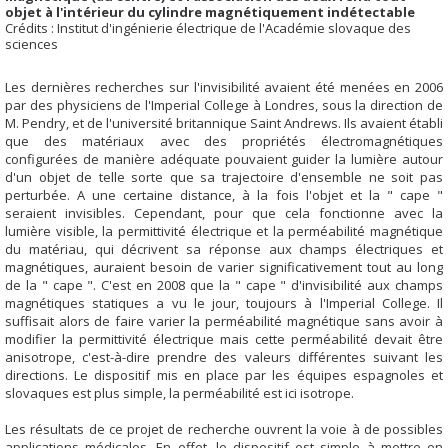
objet à l'intérieur du cylindre magnétiquement indétectable
Crédits : Institut d'ingénierie électrique de l'Académie slovaque des
sciences
Les dernières recherches sur l'invisibilité avaient été menées en 2006
par des physiciens de l'Imperial College à Londres, sous la direction de
M. Pendry, et de l'université britannique Saint Andrews. Ils avaient établi
que des matériaux avec des propriétés électromagnétiques
configurées de manière adéquate pouvaient guider la lumière autour
d'un objet de telle sorte que sa trajectoire d'ensemble ne soit pas
perturbée. A une certaine distance, à la fois l'objet et la " cape "
seraient invisibles. Cependant, pour que cela fonctionne avec la
lumière visible, la permittivité électrique et la perméabilité magnétique
du matériau, qui décrivent sa réponse aux champs électriques et
magnétiques, auraient besoin de varier significativement tout au long
de la " cape ". C'est en 2008 que la " cape " d'invisibilité aux champs
magnétiques statiques a vu le jour, toujours à l'Imperial College. Il
suffisait alors de faire varier la perméabilité magnétique sans avoir à
modifier la permittivité électrique mais cette perméabilité devait être
anisotrope, c'est-à-dire prendre des valeurs différentes suivant les
directions. Le dispositif mis en place par les équipes espagnoles et
slovaques est plus simple, la perméabilité est ici isotrope.
Les résultats de ce projet de recherche ouvrent la voie à de possibles
applications médicales. En effet, le dispositif est simple à mettre en