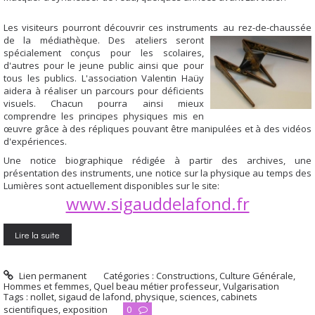
Les visiteurs pourront découvrir ces instruments
au
rez-de-chaussée
de la médiathèque. Des
ateliers sero
nt
spécialement conçus pour
les scolaires,
d'autres pour le jeune public ainsi que
pour
tous les publics. L'association Valentin Haüy
aidera à réaliser un parcours pour déficients
visuels. Chacun pourra ainsi mieux
comprendre les principes physiques mis en
œuvre grâce à des répliques pouvant être manipulées et à des vidéos
d'expériences.
Une notice biographique rédigée à partir des archives, une
présentation des instruments, une
notice sur la physique au temps des
Lumières sont actuellement disponibles sur le site:
www.sigauddelafond.fr
Lire la suite
Lien permanent
Catégories :
Constructions
,
Culture Générale
,
Hommes et femmes
,
Quel beau métier professeur
,
Vulgarisation
Tags :
nollet
,
sigaud de lafond
,
physique
,
sciences
,
cabinets
scientifiques
,
exposition
0