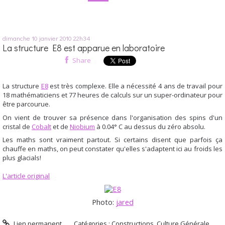
dimanche 10
janvier 2010
22h34
La structure E8 est apparue en laboratoire
Share
La structure
E8
est très complexe. Elle a nécessité 4 ans de travail pour
18 mathématiciens et 77 heures de calculs sur un super-ordinateur pour
être parcourue.
On vient de trouver sa présence dans l'organisation des spins d'un
cristal de
Cobalt
et de
Niobium
à 0.04° C au dessus du zéro absolu.
Les maths sont vraiment partout. Si certains disent que parfois ça
chauffe en maths, on peut constater qu'elles s'adaptent ici au froids les
plus glacials!
L'article original
Photo:
jared
Lien permanent
Catégories :
Constructions
,
Culture Générale
,