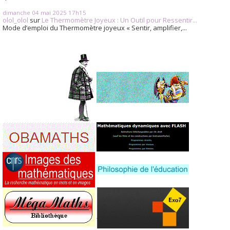
dimanche 04
mai 2025
17h15
olol_olol
sur
Le Thermomètre Joyeux : Un Outil pour Ressentir...
Mode d’emploi du Thermomètre joyeux « Sentir, amplifier,...