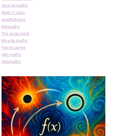
Sens et maths
Math O' Man
AlgoRythmes
Kilomaths
The dude mind
Blog de maths
Pierre carrée
ABC maths
Actumaths