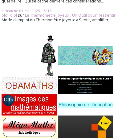
quel délire ! Qui se cache derrière ces considérations...
dimanche 04
mai 2025
17h15
olol_olol
sur
Le Thermomètre Joyeux : Un Outil pour Ressentir...
Mode d’emploi du Thermomètre joyeux « Sentir, amplifier,...