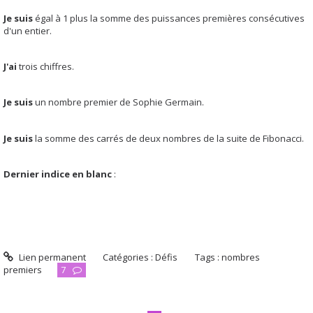
Je suis
égal à 1 plus la somme des puissances premières consécutives
d'un entier.
J'ai
trois chiffres.
Je suis
un nombre premier de Sophie Germain.
Je suis
la somme des carrés de deux nombres de la suite de Fibonacci.
Dernier indice en blanc
:
Je suis l'été tous les 4 ans.
Lien permanent
Catégories :
Défis
Tags :
nombres
premiers
7