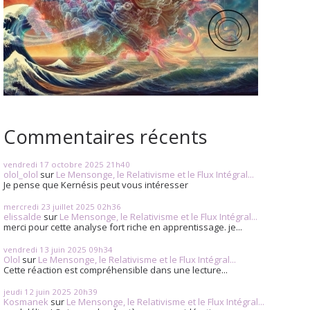
Commentaires récents
vendredi 17
octobre 2025
21h40
olol_olol
sur
Le Mensonge, le Relativisme et le Flux Intégral...
Je pense que Kernésis peut vous intéresser
mercredi 23
juillet 2025
02h36
elissalde
sur
Le Mensonge, le Relativisme et le Flux Intégral...
merci pour cette analyse fort riche en apprentissage. je...
vendredi 13
juin 2025
09h34
Olol
sur
Le Mensonge, le Relativisme et le Flux Intégral...
Cette réaction est compréhensible dans une lecture...
jeudi 12
juin 2025
20h39
Kosmanek
sur
Le Mensonge, le Relativisme et le Flux Intégral...