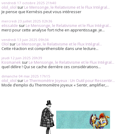
vendredi 17
octobre 2025
21h40
olol_olol
sur
Le Mensonge, le Relativisme et le Flux Intégral...
Je pense que Kernésis peut vous intéresser
mercredi 23
juillet 2025
02h36
elissalde
sur
Le Mensonge, le Relativisme et le Flux Intégral...
merci pour cette analyse fort riche en apprentissage. je...
vendredi 13
juin 2025
09h34
Olol
sur
Le Mensonge, le Relativisme et le Flux Intégral...
Cette réaction est compréhensible dans une lecture...
jeudi 12
juin 2025
20h39
Kosmanek
sur
Le Mensonge, le Relativisme et le Flux Intégral...
quel délire ! Qui se cache derrière ces considérations...
dimanche 04
mai 2025
17h15
olol_olol
sur
Le Thermomètre Joyeux : Un Outil pour Ressentir...
Mode d’emploi du Thermomètre joyeux « Sentir, amplifier,...