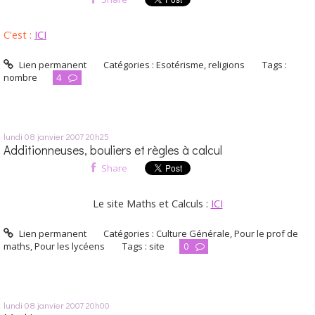
C'est :
ICI
Lien permanent
Catégories :
Esotérisme, religions
Tags :
nombre
4
lundi 08
janvier 2007
20h25
Additionneuses, bouliers et règles à calcul
Share
Le site Maths et Calculs :
ICI
Lien permanent
Catégories :
Culture Générale
,
Pour le prof de
maths
,
Pour les lycéens
Tags :
site
0
lundi 08
janvier 2007
20h00