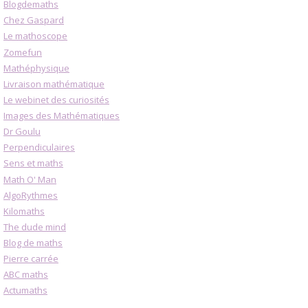
Blogdemaths
Chez Gaspard
Le mathoscope
Zomefun
Mathéphysique
Livraison mathématique
Le webinet des curiosités
Images des Mathématiques
Dr Goulu
Perpendiculaires
Sens et maths
Math O' Man
AlgoRythmes
Kilomaths
The dude mind
Blog de maths
Pierre carrée
ABC maths
Actumaths