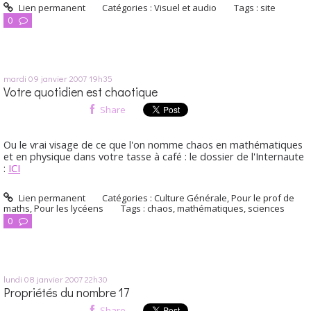
Lien permanent
Catégories :
Visuel et audio
Tags :
site
0
mardi 09
janvier 2007
19h35
Votre quotidien est chaotique
Share
Ou le vrai visage de ce que l'on nomme chaos en mathématiques
et en physique dans votre tasse à café : le dossier de l'Internaute
:
ICI
Lien permanent
Catégories :
Culture Générale
,
Pour le prof de
maths
,
Pour les lycéens
Tags :
chaos
,
mathématiques
,
sciences
0
lundi 08
janvier 2007
22h30
Propriétés du nombre 17
Share