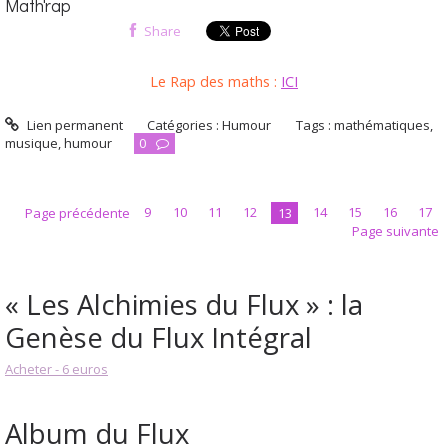
Math'rap
Share
Le Rap des maths :
ICI
Lien permanent
Catégories :
Humour
Tags :
mathématiques
,
musique
,
humour
0
Page précédente
9
10
11
12
13
14
15
16
17
Page suivante
« Les Alchimies du Flux » : la
Genèse du Flux Intégral
Acheter - 6 euros
Album du Flux