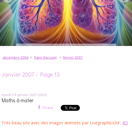
décembre 2006
Page d'accueil
février 2007
Janvier 2007
- Page 13
mardi 09
janvier 2007
22h25
Maths à mater
Share
Très beau site avec des images animées par Livegraphics3d :
ICI