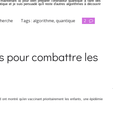
maintenant là pour bien préparer l'ordinateur quantique à faire des
tique et je suis persuadé qu'il reste d'autres algorithmes à découvrir
cherche
Tags :
algorithme
,
quantique
2
 pour combattre les
nt montré qu'en vaccinant prioritairement les enfants, une épidémie