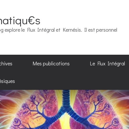
matiqu€s
g explore le Flux Intégral et Kernésis. Il est personnel
chives
Mes publications
Le Flux Intégral
ésiques