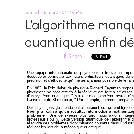
samedi 26
mars 2011
19h49
L'algorithme manqu
quantique enfin dé
Share
Une équipe internationale de physiciens a trouvé un impor
découverte permettra aux futurs ordinateurs quantiques de s
précision et d'efficacité qu'il ne sera jamais possible de le fa
En 1982, le Prix Nobel de physique Richard Feynman proposa d
physiciens se sont attelés à la tâche et ont formalisé assez
d'un système quantique. " Mais le gros problème restait d'ini
l'Université de Sherbrooke, " Par exemple, comment préparer l
Des physiciens du monde entier butaient sur ce problème d
Poulin a réalisé qu'un résultat intermédiaire mathémat
problème.
"Une demi-heure plus tard, nous avions intégré c
professeur Poulin. Cette version quantique de l'algorithme d
résoudre des problèmes d'optimisation courants dans l'indust
régi par les lois de la mécanique quantique.