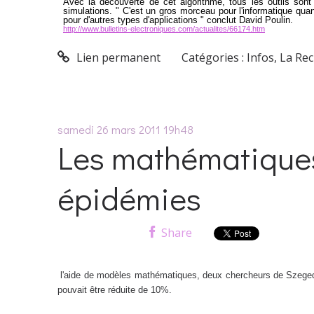
Avec la découverte de cet algorithme, tous les outils sont 
simulations. " C'est un gros morceau pour l'informatique quan
pour d'autres types d'applications " conclut David Poulin.
http://www.bulletins-electroniques.com/actualites/66174.htm
Lien permanent
Catégories :
Infos
,
La Re
samedi 26
mars 2011
19h48
Les mathématiques
épidémies
Share
l'aide de modèles mathématiques, deux chercheurs de Szeged o
pouvait être réduite de 10%.