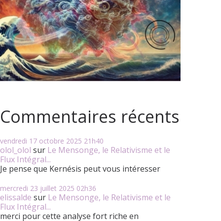
Commentaires récents
vendredi 17
octobre 2025
21h40
olol_olol
sur
Le Mensonge, le Relativisme et le
Flux Intégral...
Je pense que Kernésis peut vous intéresser
mercredi 23
juillet 2025
02h36
elissalde
sur
Le Mensonge, le Relativisme et le
Flux Intégral...
merci pour cette analyse fort riche en