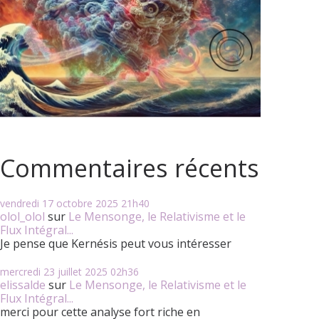
Commentaires récents
vendredi 17
octobre 2025
21h40
olol_olol
sur
Le Mensonge, le Relativisme et le
Flux Intégral...
Je pense que Kernésis peut vous intéresser
mercredi 23
juillet 2025
02h36
elissalde
sur
Le Mensonge, le Relativisme et le
Flux Intégral...
merci pour cette analyse fort riche en