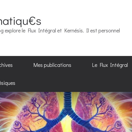
matiqu€s
g explore le Flux Intégral et Kernésis. Il est personnel
chives
Mes publications
Le Flux Intégral
ésiques