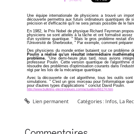
Une équipe internationale de physiciens a trouvé un impor
découverte permettra aux futurs ordinateurs quantiques de s
précision et d'efficacité qu'il ne sera jamais possible de le fa
En 1982, le Prix Nobel de physique Richard Feynman proposa d
physiciens se sont attelés à la tâche et ont formalisé assez
d'un système quantique. " Mais le gros problème restait d'ini
l'Université de Sherbrooke, " Par exemple, comment préparer l
Des physiciens du monde entier butaient sur ce problème d
Poulin a réalisé qu'un résultat intermédiaire mathémat
problème.
"Une demi-heure plus tard, nous avions intégré c
professeur Poulin. Cette version quantique de l'algorithme d
résoudre des problèmes d'optimisation courants dans l'indust
régi par les lois de la mécanique quantique.
Avec la découverte de cet algorithme, tous les outils sont 
simulations. " C'est un gros morceau pour l'informatique quan
pour d'autres types d'applications " conclut David Poulin.
http://www.bulletins-electroniques.com/actualites/66174.htm
Lien permanent
Catégories :
Infos
,
La Re
Commentaires