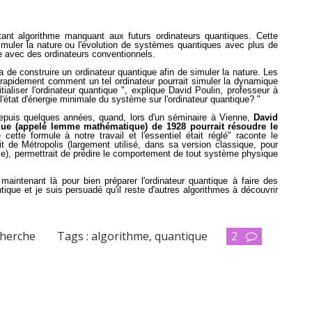
tant algorithme manquant aux futurs ordinateurs quantiques. Cette
imuler la nature ou l'évolution de systèmes quantiques avec plus de
ire avec des ordinateurs conventionnels.
e construire un ordinateur quantique afin de simuler la nature. Les
 rapidement comment un tel ordinateur pourrait simuler la dynamique
tialiser l'ordinateur quantique ", explique David Poulin, professeur à
'état d'énergie minimale du système sur l'ordinateur quantique? "
epuis quelques années, quand, lors d'un séminaire à Vienne,
David
ique (appelé lemme mathématique) de 1928 pourrait résoudre le
ette formule à notre travail et l'essentiel était réglé" raconte le
it de Métropolis (largement utilisé, dans sa version classique, pour
rie), permettrait de prédire le comportement de tout système physique
maintenant là pour bien préparer l'ordinateur quantique à faire des
tique et je suis persuadé qu'il reste d'autres algorithmes à découvrir
cherche
Tags :
algorithme
,
quantique
2