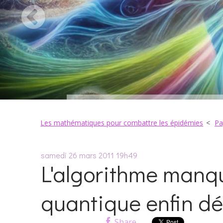
Les mathématiques pour combattre les épidémies
Pa
samedi 26
mars 2011
19h49
L'algorithme manqu
quantique enfin dé
Share