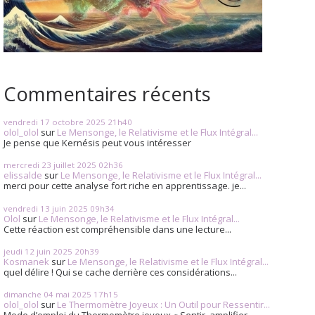
Commentaires récents
vendredi 17
octobre 2025
21h40
olol_olol
sur
Le Mensonge, le Relativisme et le Flux Intégral...
Je pense que Kernésis peut vous intéresser
mercredi 23
juillet 2025
02h36
elissalde
sur
Le Mensonge, le Relativisme et le Flux Intégral...
merci pour cette analyse fort riche en apprentissage. je...
vendredi 13
juin 2025
09h34
Olol
sur
Le Mensonge, le Relativisme et le Flux Intégral...
Cette réaction est compréhensible dans une lecture...
jeudi 12
juin 2025
20h39
Kosmanek
sur
Le Mensonge, le Relativisme et le Flux Intégral...
quel délire ! Qui se cache derrière ces considérations...
dimanche 04
mai 2025
17h15
olol_olol
sur
Le Thermomètre Joyeux : Un Outil pour Ressentir...