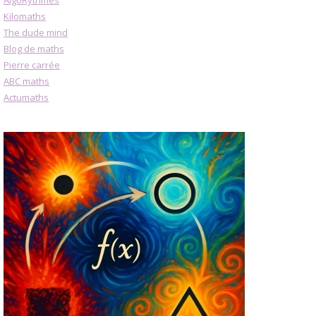
Kilomaths
The dude mind
Blog de maths
Pierre carrée
ABC maths
Actumaths