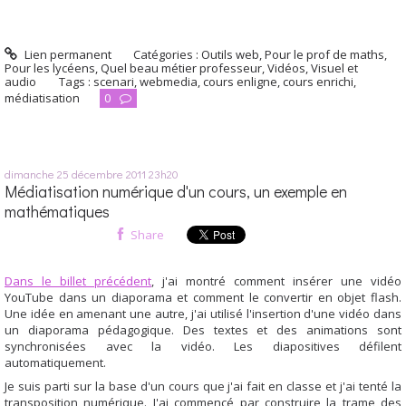
Lien permanent
Catégories :
Outils web
,
Pour le prof de maths
,
Pour les lycéens
,
Quel beau métier professeur
,
Vidéos
,
Visuel et
audio
Tags :
scenari
,
webmedia
,
cours enligne
,
cours enrichi
,
médiatisation
0
dimanche 25
décembre 2011
23h20
Médiatisation numérique d'un cours, un exemple en
mathématiques
Share
Dans le billet précédent
, j'ai montré comment insérer une vidéo
YouTube dans un diaporama et comment le convertir en objet flash.
Une idée en amenant une autre, j'ai utilisé l'insertion d'une vidéo dans
un diaporama pédagogique. Des textes et des animations sont
synchronisées avec la vidéo. Les diapositives défilent
automatiquement.
Je suis parti sur la base d'un cours que j'ai fait en classe et j'ai tenté la
transposition numérique. J'ai commencé par construire la trame des