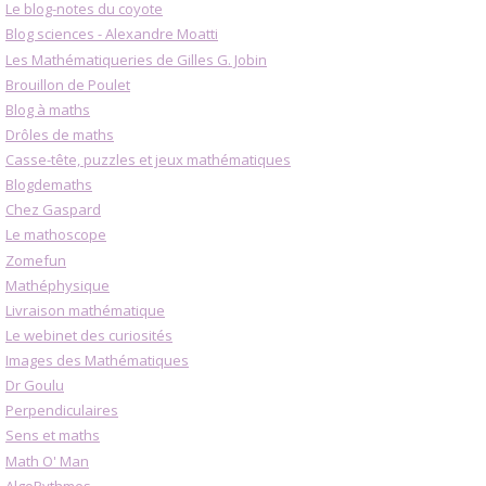
Le blog-notes du coyote
Blog sciences - Alexandre Moatti
Les Mathématiqueries de Gilles G. Jobin
Brouillon de Poulet
Blog à maths
Drôles de maths
Casse-tête, puzzles et jeux mathématiques
Blogdemaths
Chez Gaspard
Le mathoscope
Zomefun
Mathéphysique
Livraison mathématique
Le webinet des curiosités
Images des Mathématiques
Dr Goulu
Perpendiculaires
Sens et maths
Math O' Man
AlgoRythmes