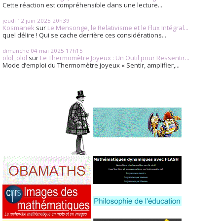
Cette réaction est compréhensible dans une lecture...
jeudi 12
juin 2025
20h39
Kosmanek
sur
Le Mensonge, le Relativisme et le Flux Intégral...
quel délire ! Qui se cache derrière ces considérations...
dimanche 04
mai 2025
17h15
olol_olol
sur
Le Thermomètre Joyeux : Un Outil pour Ressentir...
Mode d’emploi du Thermomètre joyeux « Sentir, amplifier,...