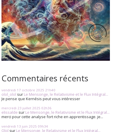
Commentaires récents
vendredi 17
octobre 2025
21h40
olol_olol
sur
Le Mensonge, le Relativisme et le Flux Intégral...
Je pense que Kernésis peut vous intéresser
mercredi 23
juillet 2025
02h36
elissalde
sur
Le Mensonge, le Relativisme et le Flux Intégral...
merci pour cette analyse fort riche en apprentissage. je...
vendredi 13
juin 2025
09h34
Olol
sur
Le Mensonge, le Relativisme et le Flux Intégral...