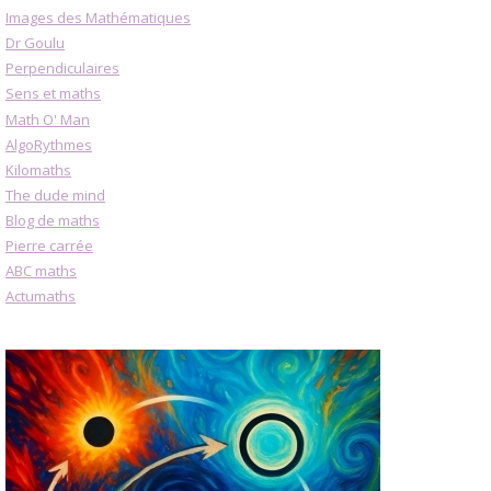
Images des Mathématiques
Dr Goulu
Perpendiculaires
Sens et maths
Math O' Man
AlgoRythmes
Kilomaths
The dude mind
Blog de maths
Pierre carrée
ABC maths
Actumaths