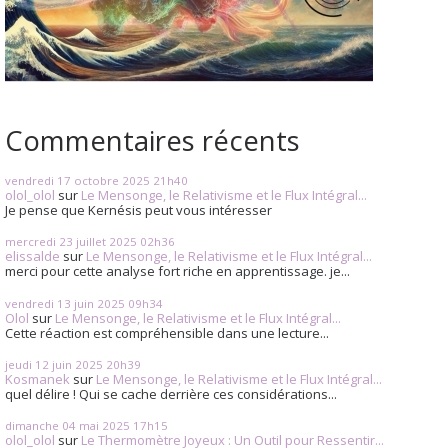
Commentaires récents
vendredi 17
octobre 2025
21h40
olol_olol
sur
Le Mensonge, le Relativisme et le Flux Intégral...
Je pense que Kernésis peut vous intéresser
mercredi 23
juillet 2025
02h36
elissalde
sur
Le Mensonge, le Relativisme et le Flux Intégral...
merci pour cette analyse fort riche en apprentissage. je...
vendredi 13
juin 2025
09h34
Olol
sur
Le Mensonge, le Relativisme et le Flux Intégral...
Cette réaction est compréhensible dans une lecture...
jeudi 12
juin 2025
20h39
Kosmanek
sur
Le Mensonge, le Relativisme et le Flux Intégral...
quel délire ! Qui se cache derrière ces considérations...
dimanche 04
mai 2025
17h15
olol_olol
sur
Le Thermomètre Joyeux : Un Outil pour Ressentir...