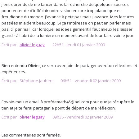
j'entreprends de me lancer dans la recherche de quelques sources
pour tenter de d'infléchir notre vision encore trop platonique et
freudienne du monde. J'avance à petit pas mais j'avance. Mes lectures
passées m'aident beaucoup. Si ça t'intéresse on peut en parler mais
pas ici, par mail, car lorsque les idées germent il faut mieux les laisser
grandir à l'abri de la lumière un moment avant de leur faire voir le jour.
Écrit par :
olivier leguay
22h51
-
jeudi 01
janvier 2009
Bien entendu Olivier, ce sera avec joie de partager avec toi réflexions et
expériences.
Écrit par :
Stéphane Jaubert
06h51
-
vendredi 02
janvier 2009
Envoie-moi un email à profdemath45@aol.com pour que je récupère le
tien et je te ferai partager le point de départ de ma réflexion.
Écrit par :
olivier leguay
09h36
-
vendredi 02
janvier 2009
Les commentaires sont fermés.