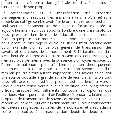
passer à la démonstration générale et d'accéder ainsi à
l'universalité de son propos.
La rationalisation et la massification des procédés
d'enseignement n'est pas très ancienne ( vers le XVIème) et le
modèle du collège semble avoir été le premier, et pour l'instant le
seul, vecteur de transmission de savoirs de façon organisée. Or
aujourd'hui Internet, nous apporte l'ombre d'une crise profonde
aussi présente dans le monde éducatif que dans le monde
économique pour nous montrer que le type d'enseignement que
nous promulguons depuis quelques siècles n'est certainement
qu'un exemple d'un édifice plus général de transmission des
savoirs et des codes de comportement. Si l'éducation familiale
s'est heurtée à l'impossible transmission des connaissances, il
n'en est plus de même avec la présence d'un cyber-espace, où
l'internaute autonome peut très bien se passer théoriquement
des murs de la classe pour construire son savoir. La cellule
familiale pourrait tout autant s'approprier ces savoirs et devenir
une source possible à grande échelle de leur transmission tout
aussi efficace qu'un système productiviste cadencé à vitesse
unique. L'état conserverait le droit d'édition des programmes
officiels associés aux différents concours et diplômes qu'il
distribue. Alors que reste-t-il de l'édifice répondant à la demande
utopique de transmission de savoirs et de codes? Une ruine? Le
modèle du collège, qui était initialement prévu pour transmettre
les valeurs religieuses et celles de la noblesse, et s'est adapté
coûte que coûte, à la massification depuis le début de sa