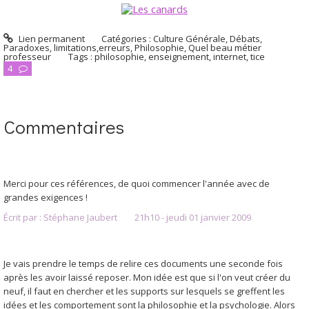
Lien permanent
Catégories :
Culture Générale
,
Débats
,
Paradoxes, limitations,erreurs
,
Philosophie
,
Quel beau métier
professeur
Tags :
philosophie
,
enseignement
,
internet
,
tice
4
Commentaires
Merci pour ces références, de quoi commencer l'année avec de
grandes exigences !
Écrit par :
Stéphane Jaubert
21h10
-
jeudi 01
janvier 2009
Je vais prendre le temps de relire ces documents une seconde fois
après les avoir laissé reposer. Mon idée est que si l'on veut créer du
neuf, il faut en chercher et les supports sur lesquels se greffent les
idées et les comportement sont la philosophie et la psychologie. Alors