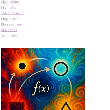
AlgoRythmes
Kilomaths
The dude mind
Blog de maths
Pierre carrée
ABC maths
Actumaths