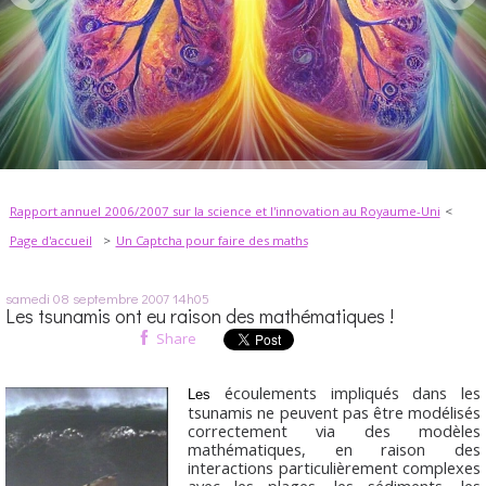
Rapport annuel 2006/2007 sur la science et l'innovation au Royaume-Uni
Page d'accueil
Un Captcha pour faire des maths
samedi 08
septembre 2007
14h05
Les tsunamis ont eu raison des mathématiques !
Share
écoulements impliqués dans les
Les
tsunamis ne peuvent pas être modélisés
correctement via des modèles
mathématiques, en raison des
interactions particulièrement complexes