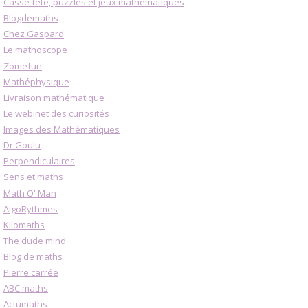
Casse-tête, puzzles et jeux mathématiques
Blogdemaths
Chez Gaspard
Le mathoscope
Zomefun
Mathéphysique
Livraison mathématique
Le webinet des curiosités
Images des Mathématiques
Dr Goulu
Perpendiculaires
Sens et maths
Math O' Man
AlgoRythmes
Kilomaths
The dude mind
Blog de maths
Pierre carrée
ABC maths
Actumaths