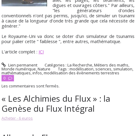
avec les plages, les sédiments, les
digues et ouvrages côtiers." Par ailleurs,
"les générateurs d'ondes
conventionnels n'ont pas permis, jusqu'ici, de simuler un tsunami
à cause de la longueur d'onde très grande que cela nécessite de
générer."
Le Royaume-Uni va donc se doter d'un simulateur de tsunamis
pour palier cette " faiblesse ", entre autres, mathématique.
L'article complet :
ICI
Lien permanent
Catégories :
La Recherche
,
Métiers des maths
,
Monde numérique
,
Nature
Tags :
modélisation
,
sciences
,
simulation
,
mathématiques
,
infos
,
modélisation des évènements terrestres
0
Les commentaires sont fermés.
« Les Alchimies du Flux » : la
Genèse du Flux Intégral
Acheter - 6 euros