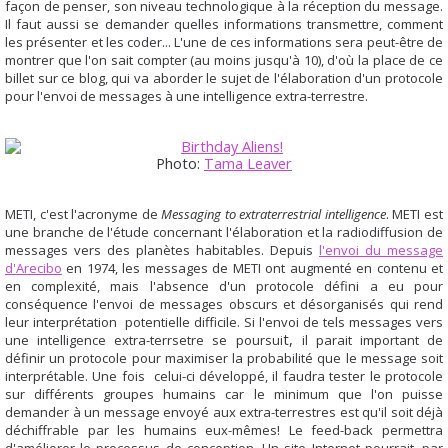
façon de penser, son niveau technologique à la réception du message.
Il faut aussi se demander quelles informations transmettre, comment
les présenter et les coder... L'une de ces informations sera peut-être de
montrer que l'on sait compter (au moins jusqu'à 10), d'où la place de ce
billet sur ce blog, qui va aborder le sujet de l'élaboration d'un protocole
pour l'envoi de messages à une intelligence extra-terrestre.
Photo:
Tama Leaver
METI, c'est l'acronyme de
Messaging to extraterrestrial intelligence
. METI est
une branche de l'étude concernant l'élaboration et la radiodiffusion de
messages vers des planètes habitables. Depuis
l'envoi du message
d'Arecibo
en 1974, les messages de METI ont augmenté en contenu et
en complexité, mais l'absence d'un protocole défini a eu pour
conséquence l'envoi de messages obscurs et désorganisés qui rend
leur interprétation potentielle difficile. Si l'envoi de tels messages vers
t,
une intelligence extra-terrsetre se poursui
il parait important de
définir un protocole pour maximiser la probabilité que le message soit
interprétable. Une fois celui-ci développé, il faudra tester le protocole
sur différents groupes humains car le minimum que l'on puisse
demander à un message envoyé aux extra-terrestres est qu'il soit déjà
déchiffrable par les humains eux-mêmes! Le feed-back permettra