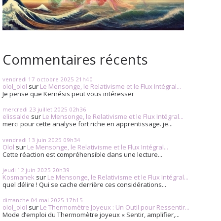
Commentaires récents
vendredi 17
octobre 2025
21h40
olol_olol
sur
Le Mensonge, le Relativisme et le Flux Intégral...
Je pense que Kernésis peut vous intéresser
mercredi 23
juillet 2025
02h36
elissalde
sur
Le Mensonge, le Relativisme et le Flux Intégral...
merci pour cette analyse fort riche en apprentissage. je...
vendredi 13
juin 2025
09h34
Olol
sur
Le Mensonge, le Relativisme et le Flux Intégral...
Cette réaction est compréhensible dans une lecture...
jeudi 12
juin 2025
20h39
Kosmanek
sur
Le Mensonge, le Relativisme et le Flux Intégral...
quel délire ! Qui se cache derrière ces considérations...
dimanche 04
mai 2025
17h15
olol_olol
sur
Le Thermomètre Joyeux : Un Outil pour Ressentir...
Mode d’emploi du Thermomètre joyeux « Sentir, amplifier,...