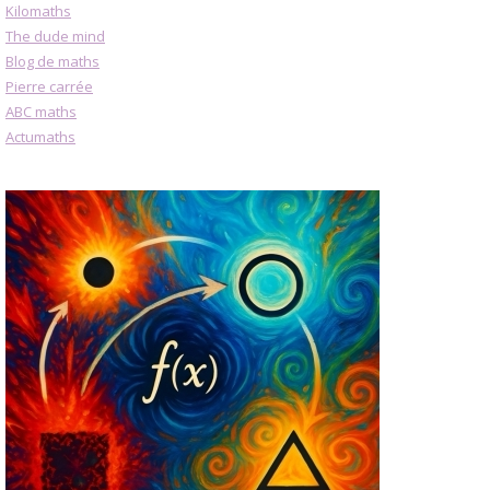
Kilomaths
The dude mind
Blog de maths
Pierre carrée
ABC maths
Actumaths