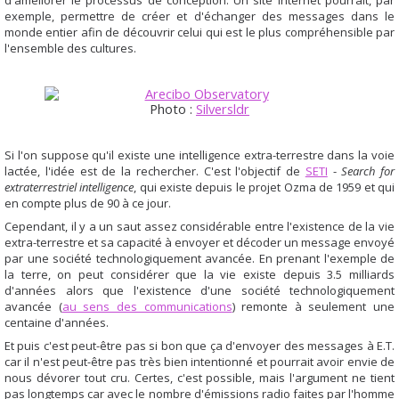
d'améliorer le processus de conception. Un site Internet pourrait, par
exemple, permettre de créer et d'échanger des messages dans le
monde entier afin de découvrir celui qui est le plus compréhensible par
l'ensemble des cultures.
Photo :
Silversldr
Si l'on suppose qu'il existe une intelligence extra-terrestre dans la voie
lactée, l'idée est de la rechercher. C'est l'objectif de
SETI
-
Search for
extraterrestriel intelligence
, qui existe depuis le projet Ozma de 1959 et qui
en compte plus de 90 à ce jour.
Cependant, il y a un saut assez considérable entre l'existence de la vie
extra-terrestre et sa capacité à envoyer et décoder un message envoyé
par une société technologiquement avancée. En prenant l'exemple de
la terre, on peut considérer que la vie existe depuis 3.5 milliards
d'années alors que l'existence d'une société technologiquement
avancée (
au sens des communications
) remonte à seulement une
centaine d'années.
Et puis c'est peut-être pas si bon que ça d'envoyer des messages à E.T.
car il n'est peut-être pas très bien intentionné et pourrait avoir envie de
nous dévorer tout cru. Certes, c'est possible, mais l'argument ne tient
pas longtemps car avec le nombre d'émissions radio faites par l'homme