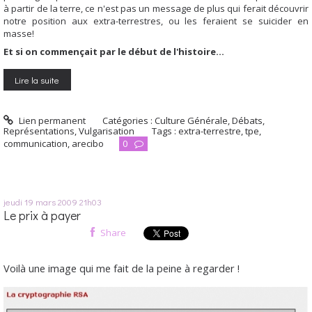
à partir de la terre, ce n'est pas un message de plus qui ferait découvrir
notre position aux extra-terrestres, ou les feraient se suicider en
masse!
Et si on commençait par le début de l'histoire...
Lire la suite
Lien permanent
Catégories :
Culture Générale
,
Débats
,
Représentations
,
Vulgarisation
Tags :
extra-terrestre
,
tpe
,
communication
,
arecibo
0
jeudi 19
mars 2009
21h03
Le prix à payer
Share
Voilà une image qui me fait de la peine à regarder !