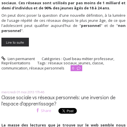
sociaux. Ces réseaux sont utilisés par pas moins de 1 milliard et
demi d'individus et de 96% des jeunes âgés de 18 à 24 ans.
On peut donc poser la question d'une nouvelle définition, à la lumière
de l'usage répété de ces réseaux depuis le plus jeune âge, de ce que
l'adolescent peut qualifier aujourd'hui de "
personnel
" et de "
non
personnel
".
Lire la suite
Lien permanent
Catégories :
Quel beau métier professeur
,
Représentations
Tags :
réseaux sociaux
,
jeunes
,
classe
,
communication
,
réseaux personnels
0
mercredi 01
mai 2013
17h46
Classe sociale vs réseaux personnels: une inversion de
l'espace d'apprentissage?
Share
La masse des lectures que je trouve sur le web semble nous