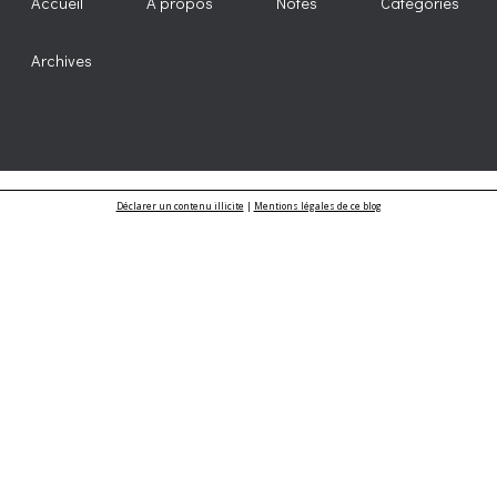
Accueil
À propos
Notes
Catégories
Archives
Déclarer un contenu illicite
|
Mentions légales de ce blog