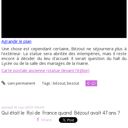
Agrandir le plan
Une chose est cependant certaine, Bézout ne séjournera plus à
l'extérieur. La statue sera abritée des intempéries, mais il reste
encore à décider du lieu d'accueil. Il serait question du hall du
Lycée ou de la salle des mariages de la mairie.
Carte postale ancienne (statue devant l'église)
Lien permanent
Tags :
bézout
,
bezout
0
samedi 16
mai 2009
19h49
Qui était le Roi de France quand Bézout avait 47 ans ?
Share