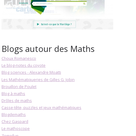
Blogs autour des Maths
Choux Romanesco
Le blog-notes du coyote
Blog sciences - Alexandre Moatti
Les Mathématiqueries de Gilles G. Jobin
Brouillon de Poulet
Blog à maths
Drôles de maths
Casse-tête, puzzles et jeux mathématiques
Blogdemaths
Chez Gaspard
Le mathoscope
Zomefun