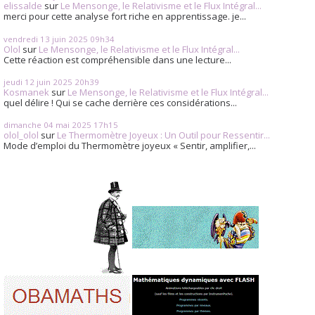
elissalde
sur
Le Mensonge, le Relativisme et le Flux Intégral...
merci pour cette analyse fort riche en apprentissage. je...
vendredi 13
juin 2025
09h34
Olol
sur
Le Mensonge, le Relativisme et le Flux Intégral...
Cette réaction est compréhensible dans une lecture...
jeudi 12
juin 2025
20h39
Kosmanek
sur
Le Mensonge, le Relativisme et le Flux Intégral...
quel délire ! Qui se cache derrière ces considérations...
dimanche 04
mai 2025
17h15
olol_olol
sur
Le Thermomètre Joyeux : Un Outil pour Ressentir...
Mode d’emploi du Thermomètre joyeux « Sentir, amplifier,...