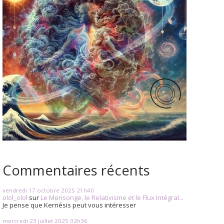
Commentaires récents
vendredi 17
octobre 2025
21h40
olol_olol
sur
Le Mensonge, le Relativisme et le Flux Intégral...
Je pense que Kernésis peut vous intéresser
mercredi 23
juillet 2025
02h36