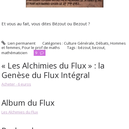
Et vous au fait, vous dites Bézout ou Bezout ?
Lien permanent
Catégories :
Culture Générale
,
Débats
,
Hommes
et femmes
,
Pour le prof de maths
Tags :
bézout
,
bezout
,
mathématicien
9
« Les Alchimies du Flux » : la
Genèse du Flux Intégral
Acheter - 6 euros
Album du Flux
Les Alchimies du Flux