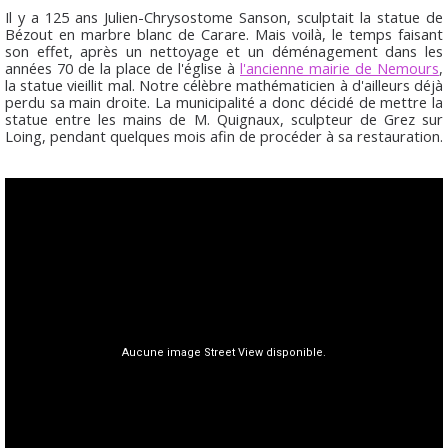
Il y a 125 ans Julien-Chrysostome Sanson, sculptait la statue de
Bézout en marbre blanc de Carare. Mais voilà, le temps faisant
son effet, après un nettoyage et un déménagement dans les
années 70 de la place de l'église à
l'ancienne mairie de Nemours
,
la statue vieillit mal. Notre célèbre mathématicien à d'ailleurs déjà
perdu sa main droite. La municipalité a donc décidé de mettre la
statue entre les mains de M. Quignaux, sculpteur de Grez sur
Loing, pendant quelques mois afin de procéder à sa restauration.