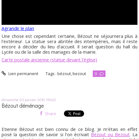
Agrandir le plan
Une chose est cependant certaine, Bézout ne séjournera plus à
l'extérieur. La statue sera abritée des intempéries, mais il reste
encore à décider du lieu d'accueil. Il serait question du hall du
Lycée ou de la salle des mariages de la mairie.
Carte postale ancienne (statue devant l'église)
Lien permanent
Tags :
bézout
,
bezout
0
dimanche 03
janvier 2010
19h20
Bézout déménage
Share
Etienne Bézout est bien connu de ce blog. Je m'étais en effet
posé la question de savoir si l'on écrivait
Bézout ou Bezout
. La