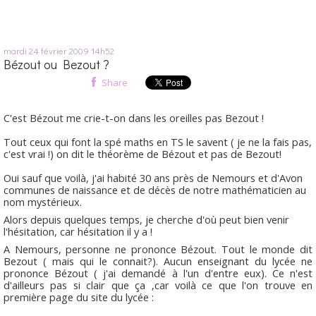
mardi 24
février 2009
14h52
Bézout ou Bezout ?
Share
C'est Bézout me crie-t-on dans les oreilles pas Bezout !
Tout ceux qui font la spé maths en TS le savent ( je ne la fais pas,
c'est vrai !) on dit le théorème de Bézout et pas de Bezout!
Oui sauf que voilà, j'ai habité 30 ans près de Nemours et d'Avon
communes de naissance et de décès de notre mathématicien au
nom mystérieux.
Alors depuis quelques temps, je cherche d'où peut bien venir
l'hésitation, car hésitation il y a !
A Nemours, personne ne prononce Bézout. Tout le monde dit
Bezout ( mais qui le connait?). Aucun enseignant du lycée ne
prononce Bézout ( j'ai demandé à l'un d'entre eux). Ce n'est
d'ailleurs pas si clair que ça ,car voilà ce que l'on trouve en
première page du site du lycée :