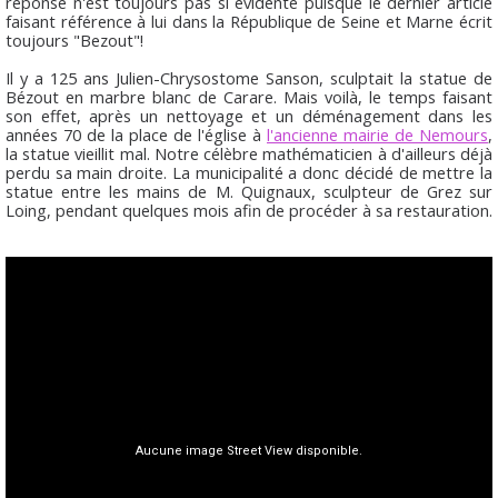
réponse n'est toujours pas si évidente puisque le dernier article
faisant référence à lui dans la République de Seine et Marne écrit
toujours "Bezout"!
Il y a 125 ans Julien-Chrysostome Sanson, sculptait la statue de
Bézout en marbre blanc de Carare. Mais voilà, le temps faisant
son effet, après un nettoyage et un déménagement dans les
années 70 de la place de l'église à
l'ancienne mairie de Nemours
,
la statue vieillit mal. Notre célèbre mathématicien à d'ailleurs déjà
perdu sa main droite. La municipalité a donc décidé de mettre la
statue entre les mains de M. Quignaux, sculpteur de Grez sur
Loing, pendant quelques mois afin de procéder à sa restauration.