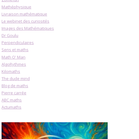
Mathéphysique
Livraison mathématique
Le webinet des curiosités
Images des Mathématiques
Dr Goulu
Perpendiculaires
Sens et maths
Math O' Man
AlgoRythmes
Kilomaths
The dude mind
Blog de maths
Pierre carrée
ABC maths
Actumaths