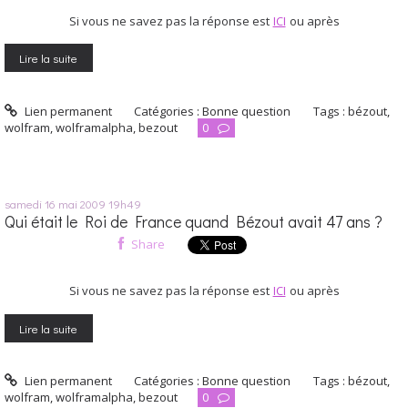
Si vous ne savez pas la réponse est
ICI
ou après
Lire la suite
Lien permanent
Catégories :
Bonne question
Tags :
bézout
,
wolfram
,
wolframalpha
,
bezout
0
samedi 16
mai 2009
19h49
Qui était le Roi de France quand Bézout avait 47 ans ?
Share
Si vous ne savez pas la réponse est
ICI
ou après
Lire la suite
Lien permanent
Catégories :
Bonne question
Tags :
bézout
,
wolfram
,
wolframalpha
,
bezout
0