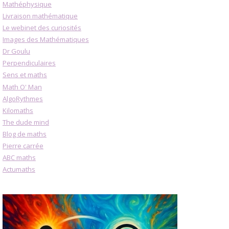
Mathéphysique
Livraison mathématique
Le webinet des curiosités
Images des Mathématiques
Dr Goulu
Perpendiculaires
Sens et maths
Math O' Man
AlgoRythmes
Kilomaths
The dude mind
Blog de maths
Pierre carrée
ABC maths
Actumaths