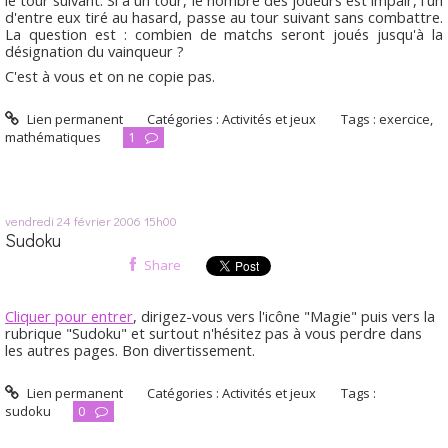
d'entre eux tiré au hasard, passe au tour suivant sans combattre.
La question est : combien de matchs seront joués jusqu'à la
désignation du vainqueur ?
C'est à vous et on ne copie pas.
Lien permanent
Catégories :
Activités et jeux
Tags :
exercice
,
mathématiques
1
vendredi 24
février 2006
15h00
Sudoku
Share
Cliquer pour entrer
, dirigez-vous vers l'icône "Magie" puis vers la
rubrique "Sudoku" et surtout n'hésitez pas à vous perdre dans
les autres pages. Bon divertissement.
Lien permanent
Catégories :
Activités et jeux
Tags :
sudoku
0