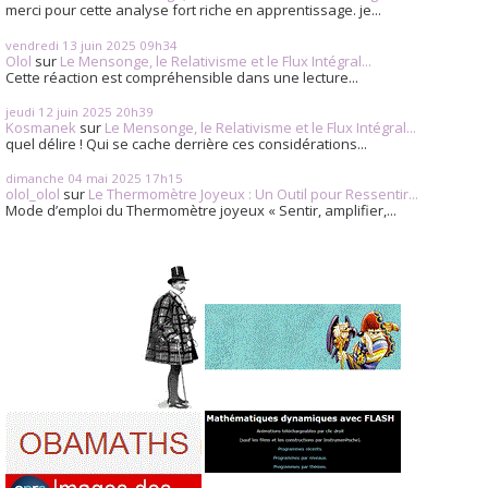
merci pour cette analyse fort riche en apprentissage. je...
vendredi 13
juin 2025
09h34
Olol
sur
Le Mensonge, le Relativisme et le Flux Intégral...
Cette réaction est compréhensible dans une lecture...
jeudi 12
juin 2025
20h39
Kosmanek
sur
Le Mensonge, le Relativisme et le Flux Intégral...
quel délire ! Qui se cache derrière ces considérations...
dimanche 04
mai 2025
17h15
olol_olol
sur
Le Thermomètre Joyeux : Un Outil pour Ressentir...
Mode d’emploi du Thermomètre joyeux « Sentir, amplifier,...