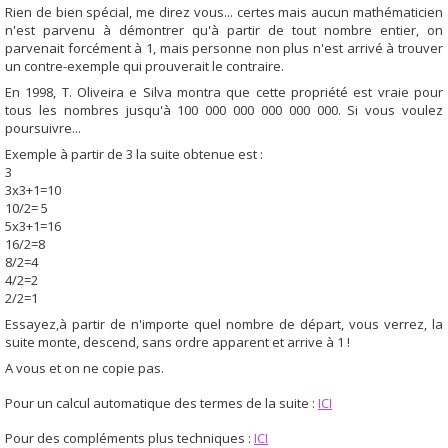
Rien de bien spécial, me direz vous... certes mais aucun mathématicien
n'est parvenu à démontrer qu'à partir de tout nombre entier, on
parvenait forcément à 1, mais personne non plus n'est arrivé à trouver
un contre-exemple qui prouverait le contraire.
En 1998, T. Oliveira e Silva montra que cette propriété est vraie pour
tous les nombres jusqu'à 100 000 000 000 000 000. Si vous voulez
poursuivre...
Exemple à partir de 3 la suite obtenue est :
3
3x3+1=10
10/2= 5
5x3+1=16
16/2=8
8/2=4
4/2=2
2/2=1
Essayez,à partir de n'importe quel nombre de départ, vous verrez, la
suite monte, descend, sans ordre apparent et arrive à 1 !
A vous et on ne copie pas.
Pour un calcul automatique des termes de la suite :
ICI
Pour des compléments plus techniques :
ICI