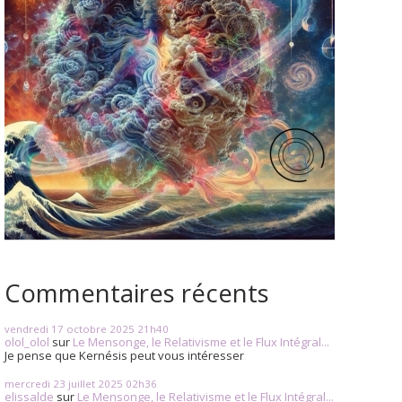
Commentaires récents
vendredi 17
octobre 2025
21h40
olol_olol
sur
Le Mensonge, le Relativisme et le Flux Intégral...
Je pense que Kernésis peut vous intéresser
mercredi 23
juillet 2025
02h36
elissalde
sur
Le Mensonge, le Relativisme et le Flux Intégral...