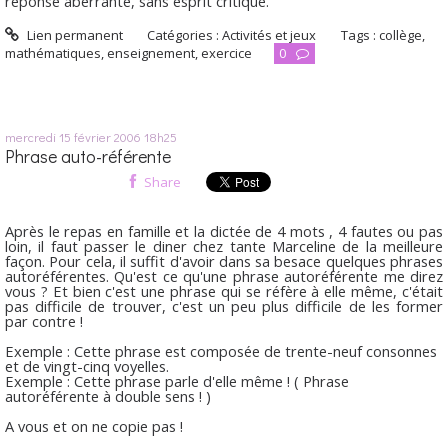
réponse aberrante, sans esprit critique.
Lien permanent
Catégories :
Activités et jeux
Tags :
collège
,
mathématiques
,
enseignement
,
exercice
0
mercredi 15
février 2006
18h25
Phrase auto-référente
Share
Après le repas en famille et la dictée de 4 mots , 4 fautes ou pas
loin, il faut passer le diner chez tante Marceline de la meilleure
façon. Pour cela, il suffit d'avoir dans sa besace quelques phrases
autoréférentes. Qu'est ce qu'une phrase autoréférente me direz
vous ? Et bien c'est une phrase qui se réfère à elle même, c'était
pas difficile de trouver, c'est un peu plus difficile de les former
par contre !
Exemple : Cette phrase est composée de trente-neuf consonnes
et de vingt-cinq voyelles.
Exemple : Cette phrase parle d'elle même ! ( Phrase
autoréférente à double sens ! )
A vous et on ne copie pas !