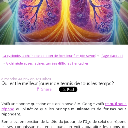
La cycloïde, la chaînette et le cercle font leur film (de savon)
Page d'accueil
Archimède et ses racines carrées difficiles à encadrer
dimanche 30
janvier 2011
16h24
Qui est le meilleur joueur de tennis de tous les temps?
Share
Voilà une bonne question et si on la pose à M. Google voilà
ce qu'il nous
répond
ou plutôt ce que les principaux utilisateurs de forums nous
répondent.
Bon allez, en fonction de la tête du joueur, de l'âge de celui qui répond
et ses connaissances tennistiques on voit apparaître les noms de