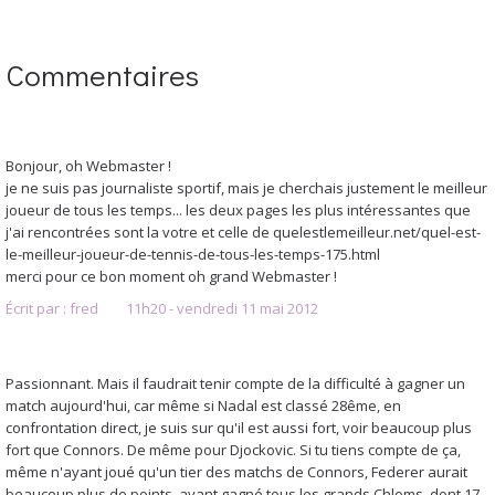
Commentaires
Bonjour, oh Webmaster !
je ne suis pas journaliste sportif, mais je cherchais justement le meilleur
joueur de tous les temps... les deux pages les plus intéressantes que
j'ai rencontrées sont la votre et celle de quelestlemeilleur.net/quel-est-
le-meilleur-joueur-de-tennis-de-tous-les-temps-175.html
merci pour ce bon moment oh grand Webmaster !
Écrit par :
fred
11h20
-
vendredi 11
mai 2012
Passionnant. Mais il faudrait tenir compte de la difficulté à gagner un
match aujourd'hui, car même si Nadal est classé 28ême, en
confrontation direct, je suis sur qu'il est aussi fort, voir beaucoup plus
fort que Connors. De même pour Djockovic. Si tu tiens compte de ça,
même n'ayant joué qu'un tier des matchs de Connors, Federer aurait
beaucoup plus de points, ayant gagné tous les grands Chlems, dont 17