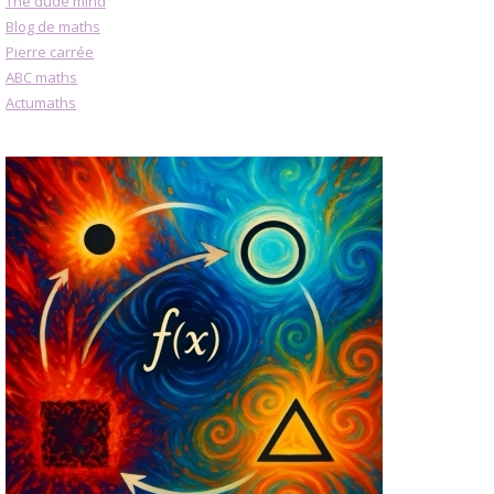
The dude mind
Blog de maths
Pierre carrée
ABC maths
Actumaths