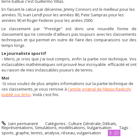
terre battue c'est Guillermo Villas.
En faisant le calcul par décennie, Jimmy Connors est le meilleur pour les
années 70, Ivan Lendl pour les années 80, Pete Sampras pour les
années 90 et Roger Federer pour les anées 2000.
Le classement par "Prestige" est donc une nouvelle forme de
classement qui ne coïncide d'ailleurs pas toujours avec les classements
techniques et qui permet en outre de faire des comparaisons sur des
temps longs.
Le journaliste sportif
-
Merci, je crois que j'ai tout compris, enfin la partie non technique. Vos
inclassables mathématiques ont prouvé leur incroyable efficacité et ont
eu raison de mes inclassables joueurs de tennis.
Moi
-Si vous voulez de plus amples informations sur la partie technique de
ces classements, je vous renvoie à
l'article original de Filippo Radicchi
publié sur ArXiv
. Voilà c'est fini.
Lien permanent
Catégories :
Culture Générale
,
Débats
,
Représentations
,
Simulations, modélisations
,
Vulgarisation
Tags :
sports
,
graphe
,
tennis
,
analyse
,
réseau
,
vulgarisation
3