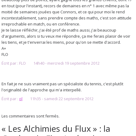
en tout (pour l'instant), recors de demaines en n° 1 avec même pas la
moitié de semaines jouées que Connors, et ce qui pour moi le rend
incontestablement, sans prendre compte des maths, c'est son attitude
irreprochable en match, ou en conférence.
Je te laisse réfléchir, j'ai été prof de maths aussi, j'ai beaucoup
d'arguments, alors si tu veux me répondre, ça me ferais plaisir de voir
les tiens, et je t'enverrai les miens, pour qu'on se mette d'accord.
A+
FLO
Écrit par :
FLO
14h40
-
mercredi 19
septembre 2012
En fait je ne suis vraiment pas un spécialiste du tennis, c'est plutôt
l'originalité de l'approche qui m'a interpellé.
Écrit par :
ol
11h35
-
samedi 22
septembre 2012
Les commentaires sont fermés.
« Les Alchimies du Flux » : la