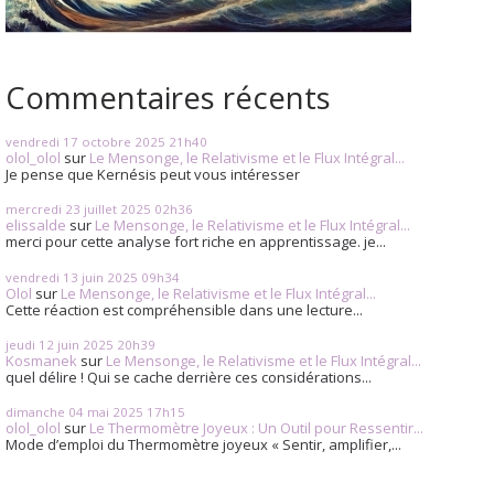
Commentaires récents
vendredi 17
octobre 2025
21h40
olol_olol
sur
Le Mensonge, le Relativisme et le Flux Intégral...
Je pense que Kernésis peut vous intéresser
mercredi 23
juillet 2025
02h36
elissalde
sur
Le Mensonge, le Relativisme et le Flux Intégral...
merci pour cette analyse fort riche en apprentissage. je...
vendredi 13
juin 2025
09h34
Olol
sur
Le Mensonge, le Relativisme et le Flux Intégral...
Cette réaction est compréhensible dans une lecture...
jeudi 12
juin 2025
20h39
Kosmanek
sur
Le Mensonge, le Relativisme et le Flux Intégral...
quel délire ! Qui se cache derrière ces considérations...
dimanche 04
mai 2025
17h15
olol_olol
sur
Le Thermomètre Joyeux : Un Outil pour Ressentir...
Mode d’emploi du Thermomètre joyeux « Sentir, amplifier,...