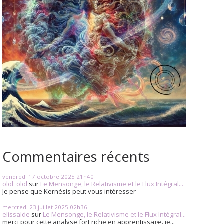
Commentaires récents
vendredi 17
octobre 2025
21h40
olol_olol
sur
Le Mensonge, le Relativisme et le Flux Intégral...
Je pense que Kernésis peut vous intéresser
mercredi 23
juillet 2025
02h36
elissalde
sur
Le Mensonge, le Relativisme et le Flux Intégral...
merci pour cette analyse fort riche en apprentissage. je...