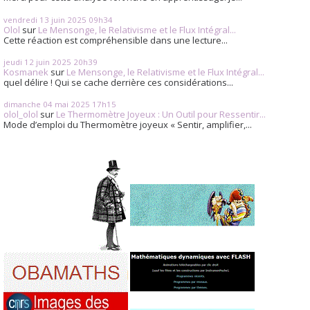
vendredi 13
juin 2025
09h34
Olol
sur
Le Mensonge, le Relativisme et le Flux Intégral...
Cette réaction est compréhensible dans une lecture...
jeudi 12
juin 2025
20h39
Kosmanek
sur
Le Mensonge, le Relativisme et le Flux Intégral...
quel délire ! Qui se cache derrière ces considérations...
dimanche 04
mai 2025
17h15
olol_olol
sur
Le Thermomètre Joyeux : Un Outil pour Ressentir...
Mode d’emploi du Thermomètre joyeux « Sentir, amplifier,...