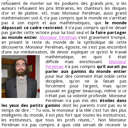
refusaient de monter sur les podiums des grands prix, si les
auteurs refusaient les prix littéraires, les chanteurs les disques
d'or et de platine.. etc. mais Monsieur Perelman, aussi grand
mathématicien soit-il, n'a pas compris que le monde ne s'arrétait
pas à son esprit et aux mathématiques, que
le monde
dépassait ce cadre restreint
. Il n'a pas compris qu'il ne devait
pas garder cette victoire pour lui tout seul et
la faire partager
au monde entier
.
Monsieur Perelman
s'est gravement trompé,
en privant le reste du monde de la symbolique de cette
découverte. Monsieur Perelman, égoiste, ne s'est pas encombré
d'une sur-médiatisation, de devoir expliquer ce qu'est le travail
mathématique, en quoi il était
difficile mais enrichissant.
Monsieur
Perelman
n'a pas compris
qu'il aurait pu
parler aux gamins du monde entier
pour leur dire comment était noble cette
discipline, qu'on ne la faisait pas
forcément pour l'argent, mais qu'on
pouvait en gagner beaucoup, même si ce
n'était pas sa volonté profonde. Monsieur
Perelman n'a pas mis des
étoiles dans
les yeux des petits gamins
dont les parents n'ont pas eu le
temps de dire : " Tu vois, le monsieur à la télé c'est l'un des plus
intelligents du monde, il est plus fort que toutes les institutrices,
les instituteurs, que tous les profs réunis...". Non Monsieur
Perelman n'a pas compris à quoi celà servait de recevoir la