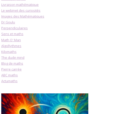
Livraison mathématique
Le webinet des curiosités
Images des Mathématiques
Dr Goulu
Perpendiculaires
Sens et maths
Math O' Man
AlgoRythmes
Kilomaths
The dude mind
Blog de maths
Pierre carrée
ABC maths
Actumaths