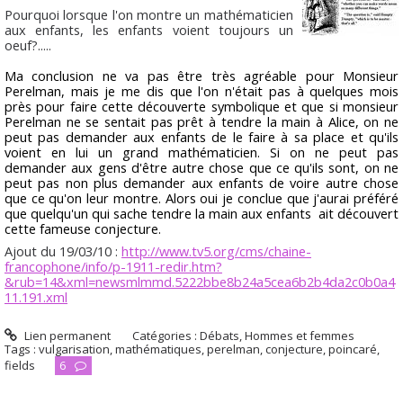
Pourquoi lorsque l'on montre un mathématicien
aux enfants, les enfants voient toujours un
oeuf?.....
Ma conclusion ne va pas être très agréable pour Monsieur
Perelman, mais je me dis que l'on n'était pas à quelques mois
près pour faire cette découverte symbolique et que si monsieur
Perelman ne se sentait pas prêt à tendre la main à Alice, on ne
peut pas demander aux enfants de le faire à sa place et qu'ils
voient en lui un grand mathématicien. Si on ne peut pas
demander aux gens d'être autre chose que ce qu'ils sont, on ne
peut pas non plus demander aux enfants de voire autre chose
que ce qu'on leur montre. Alors oui je conclue que j'aurai préféré
que quelqu'un qui sache tendre la main aux enfants ait découvert
cette fameuse conjecture.
Ajout du 19/03/10 :
http://www.tv5.org/cms/chaine-
francophone/info/p-1911-redir.htm?
&rub=14&xml=newsmlmmd.5222bbe8b24a5cea6b2b4da2c0b0a4
11.191.xml
Lien permanent
Catégories :
Débats
,
Hommes et femmes
Tags :
vulgarisation
,
mathématiques
,
perelman
,
conjecture
,
poincaré
,
fields
6