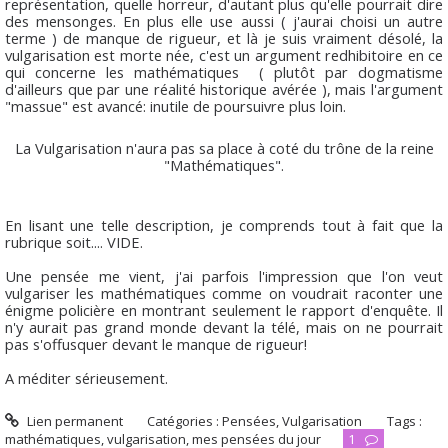
représentation, quelle horreur, d'autant plus qu'elle pourrait dire
des mensonges. En plus elle use aussi ( j'aurai choisi un autre
terme ) de manque de rigueur, et là je suis vraiment désolé, la
vulgarisation est morte née, c'est un argument redhibitoire en ce
qui concerne les mathématiques ( plutôt par dogmatisme
d'ailleurs que par une réalité historique avérée ), mais l'argument
"massue" est avancé: inutile de poursuivre plus loin.
La Vulgarisation n'aura pas sa place à coté du trône de la reine
"Mathématiques".
En lisant une telle description, je comprends tout à fait que la
rubrique soit.... VIDE.
Une pensée me vient, j'ai parfois l'impression que l'on veut
vulgariser les mathématiques comme on voudrait raconter une
énigme policière en montrant seulement le rapport d'enquête. Il
n'y aurait pas grand monde devant la télé, mais on ne pourrait
pas s'offusquer devant le manque de rigueur!
A méditer sérieusement.
Lien permanent
Catégories :
Pensées
,
Vulgarisation
Tags :
mathématiques
,
vulgarisation
,
mes pensées du jour
1