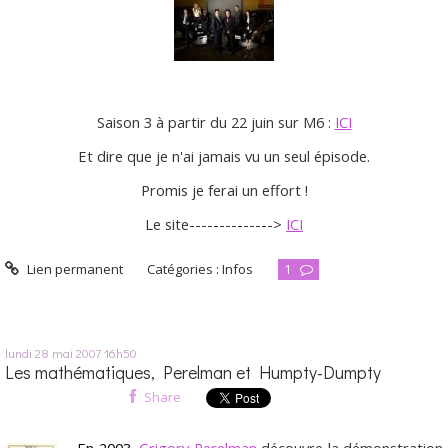
Saison 3 à partir du 22 juin sur M6 :
ICI
Et dire que je n'ai jamais vu un seul épisode.
Promis je ferai un effort !
Le site-------------->
ICI
Lien permanent
Catégories :
Infos
1
lundi 28
mai 2007
16h50
Les mathématiques, Perelman et Humpty-Dumpty
Share
En 2003,
Grigory Perelman
découvre la démonstration