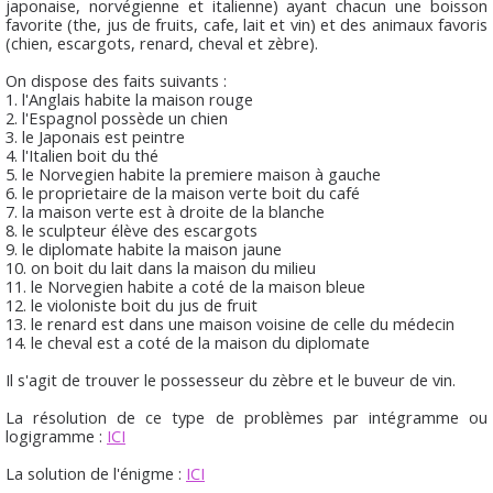
japonaise, norvégienne et italienne) ayant chacun une boisson
favorite (the, jus de fruits, cafe, lait et vin) et des animaux favoris
(chien, escargots, renard, cheval et zèbre).
On dispose des faits suivants :
1. l'Anglais habite la maison rouge
2. l'Espagnol possède un chien
3. le Japonais est peintre
4. l'Italien boit du thé
5. le Norvegien habite la premiere maison à gauche
6. le proprietaire de la maison verte boit du café
7. la maison verte est à droite de la blanche
8. le sculpteur élève des escargots
9. le diplomate habite la maison jaune
10. on boit du lait dans la maison du milieu
11. le Norvegien habite a coté de la maison bleue
12. le violoniste boit du jus de fruit
13. le renard est dans une maison voisine de celle du médecin
14. le cheval est a coté de la maison du diplomate
Il s'agit de trouver le possesseur du zèbre et le buveur de vin.
La résolution de ce type de problèmes par intégramme ou
logigramme :
ICI
La solution de l'énigme :
ICI