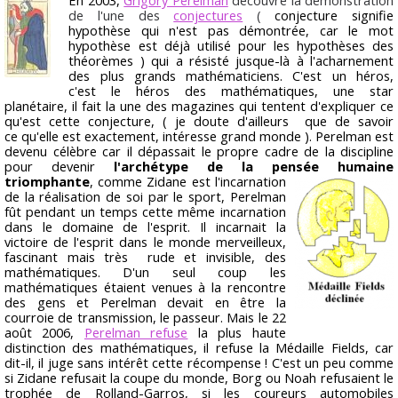
de l'une des
conjectures
(
conjecture signifie
hypothèse qui n'est pas démontrée, car le mot
hypothèse est déjà utilisé pour les hypothèses des
théorèmes ) qui a résisté jusque-là à l'acharnement
des plus grands mathématiciens. C'est un héros,
c'est le héros des mathématiques, une star
planétaire, il fait la une des magazines qui tentent d'expliquer ce
qu'est cette conjecture, ( je doute d'ailleurs que de savoir
ce qu'elle est exactement, intéresse grand monde ). Perelman est
devenu célèbre car il dépassait le propre cadre de la discipline
pour devenir
l'archétype de la pensée humaine
triomphante
, comme Zidane est l'inc
arnation
de la réalisation de soi par le sport, Perelman
fût pendant un temps cette même incarnation
dans le domaine de l'esprit. Il incarnait la
victoire de l'esprit dans le monde merveilleux,
fascinant mais très rude et invisible, des
mathématiques. D'un seul coup les
mathématiques étaient venues à la rencontre
des gens et Perelman devait en être la
courroie de transmission, le passeur. Mais le 22
août 2006,
Perelman refuse
la plus haute
distinction des mathématiques, il refuse la Médaille Fields, car
dit-il, il juge sans intérêt cette récompense ! C'est un peu comme
si Zidane refusait la coupe du monde, Borg ou Noah refusaient le
trophée de Rolland-Garros, si les coureurs automobiles