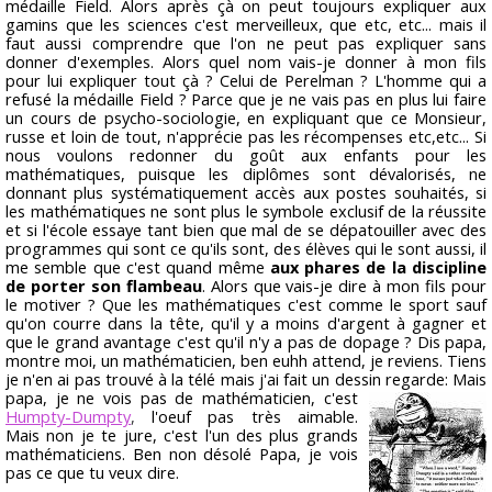
médaille Field. Alors après çà on peut toujours expliquer aux
gamins que les sciences c'est merveilleux, que etc, etc... mais il
faut aussi comprendre que l'on ne peut pas expliquer sans
donner d'exemples. Alors quel nom vais-je donner à mon fils
pour lui expliquer tout çà ? Celui de Perelman ? L'homme qui a
refusé la médaille Field ? Parce que je ne vais pas en plus lui faire
un cours de psycho-sociologie, en expliquant que ce Monsieur,
russe et loin de tout, n'apprécie pas les récompenses etc,etc... Si
nous voulons redonner du goût aux enfants pour les
mathématiques, puisque les diplômes sont dévalorisés, ne
donnant plus systématiquement accès aux postes souhaités, si
les mathématiques ne sont plus le symbole exclusif de la réussite
et si l'école essaye tant bien que mal de se dépatouiller avec des
programmes qui sont ce qu'ils sont, des élèves qui le sont aussi, il
me semble que c'est quand même
aux phares de la discipline
de porter son flambeau
. Alors que vais-je dire à mon fils pour
le motiver ? Que les mathématiques c'est comme le sport sauf
qu'on courre dans la tête, qu'il y a moins d'argent à gagner et
que le grand avantage c'est qu'il n'y a pas de dopage ? Dis papa,
montre moi, un mathématicien, ben euhh attend, je reviens. Tiens
je n'en ai pas trouvé à la télé mais j'ai fait un dessin regarde:
Mais
papa, je ne vois pas de mathématicien, c'est
Humpty-Dumpty
,
l'oeuf pas très aimable.
Mais non je te jure, c'est l'un des plus grands
mathématiciens. Ben non désolé Papa, je vois
pas ce que tu veux dire.