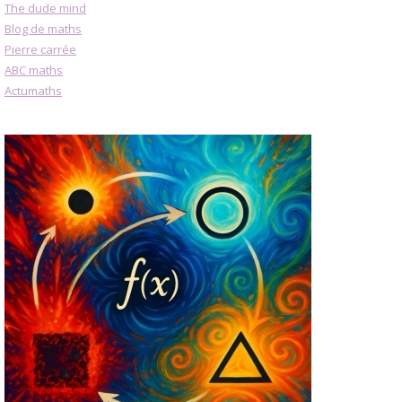
The dude mind
Blog de maths
Pierre carrée
ABC maths
Actumaths