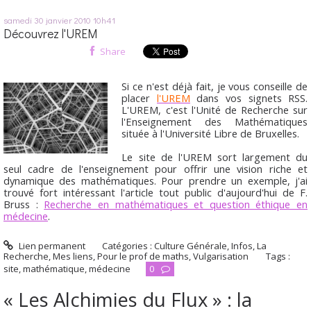
samedi 30
janvier 2010
10h41
Découvrez l'UREM
Share
Si ce n'est déjà fait, je vous conseille de
placer
l'UREM
dans vos signets RSS.
L'UREM, c'est l'Unité de Recherche sur
l'Enseignement des Mathématiques
située à l'Université Libre de Bruxelles.
Le site de l'UREM sort largement du
seul cadre de l'enseignement pour offrir une vision riche et
dynamique des mathématiques. Pour prendre un exemple, j'ai
trouvé fort intéressant l'article tout public d'aujourd'hui de F.
Bruss :
Recherche en mathématiques et question éthique en
médecine
.
Lien permanent
Catégories :
Culture Générale
,
Infos
,
La
Recherche
,
Mes liens
,
Pour le prof de maths
,
Vulgarisation
Tags :
site
,
mathématique
,
médecine
0
« Les Alchimies du Flux » : la