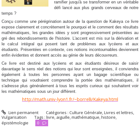
ramifier jusqu'à se transformer en un véritable
défi lancé aux plus grands cerveaux de notre
temps ?
Conçu comme une pérégrination autour de la question de Kakeya ce livre
expose clairement et concrètement le pourquoi et le comment des résultats
mathématiques, les grandes idées y sont progressivement présentées au
gré des rebondissements de l'histoire. L'accent est mis sur la dérivation et
le calcul intégral qui posent tant de problèmes aux lycéens et aux
étudiants. Présentées en contexte, ces notions incontournables deviennent
enfin évidentes et donnent accès au génie de leurs découvreurs.
Ce livre est destiné aux lycéens et aux étudiants désireux de saisir
davantage le sens réel des notions qui leur sont enseignées, il conviendra
également à toutes les personnes ayant un bagage scientifique ou
technique qui voudraient comprendre la portée des mathématiques, il
s'adresse plus généralement à tous les esprits curieux qui souhaitent voir
les mathématiques sous un jour différent.
http://math.univ-lyon1.fr/~borrelli/Kakeya.html
Lien permanent
Catégories :
Culture Générale
,
Livres et lettres
,
Vulgarisation
Tags :
livre
,
aiguille
,
mathématique
,
histoire
,
épistémologie
0