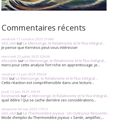
Commentaires récents
vendredi 17
octobre 2025
21h40
olol_olol
sur
Le Mensonge, le Relativisme et le Flux Intégral...
Je pense que Kernésis peut vous intéresser
mercredi 23
juillet 2025
02h36
elissalde
sur
Le Mensonge, le Relativisme et le Flux Intégral...
merci pour cette analyse fort riche en apprentissage. je...
vendredi 13
juin 2025
09h34
Olol
sur
Le Mensonge, le Relativisme et le Flux Intégral...
Cette réaction est compréhensible dans une lecture...
jeudi 12
juin 2025
20h39
Kosmanek
sur
Le Mensonge, le Relativisme et le Flux Intégral...
quel délire ! Qui se cache derrière ces considérations...
dimanche 04
mai 2025
17h15
olol_olol
sur
Le Thermomètre Joyeux : Un Outil pour Ressentir...
Mode d’emploi du Thermomètre joyeux « Sentir, amplifier,...