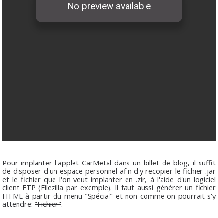
Pour implanter l'applet CarMetal dans un billet de blog, il suffit
de disposer d'un espace personnel afin d'y recopier le fichier .jar
et le fichier que l'on veut implanter en .zir, à l'aide d'un logiciel
client FTP (Filezilla par exemple). Il faut aussi générer un fichier
HTML à partir du menu "
Spécial
" et non comme on pourrait s'y
attendre:
"Fichier"
.