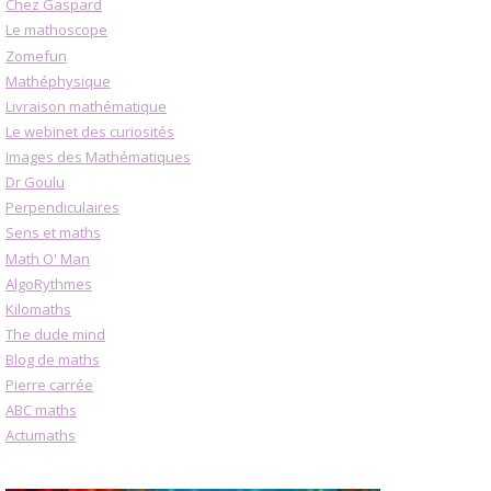
Chez Gaspard
Le mathoscope
Zomefun
Mathéphysique
Livraison mathématique
Le webinet des curiosités
Images des Mathématiques
Dr Goulu
Perpendiculaires
Sens et maths
Math O' Man
AlgoRythmes
Kilomaths
The dude mind
Blog de maths
Pierre carrée
ABC maths
Actumaths