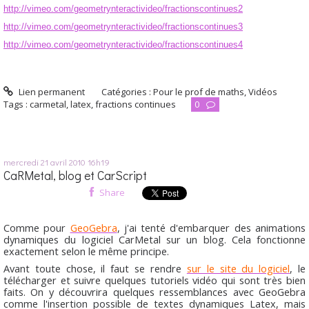
http://vimeo.com/geometrynteractivideo/fractionscontinues2
http://vimeo.com/geometrynteractivideo/fractionscontinues3
http://vimeo.com/geometrynteractivideo/fractionscontinues4
Lien permanent
Catégories :
Pour le prof de maths
,
Vidéos
Tags :
carmetal
,
latex
,
fractions continues
0
mercredi 21
avril 2010
16h19
CaRMetal, blog et CarScript
Share
Comme pour
GeoGebra
, j'ai tenté d'embarquer des animations
dynamiques du logiciel CarMetal sur un blog. Cela fonctionne
exactement selon le même principe.
Avant toute chose, il faut se rendre
sur le site du logiciel
, le
télécharger et suivre quelques tutoriels vidéo qui sont très bien
faits. On y découvrira quelques ressemblances avec GeoGebra
comme l'insertion possible de textes dynamiques Latex, mais