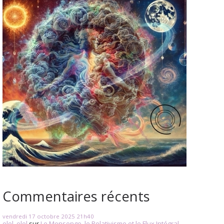
Commentaires récents
vendredi 17
octobre 2025
21h40
olol_olol
sur
Le Mensonge, le Relativisme et le Flux Intégral...