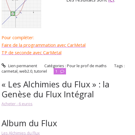
Pour compléter:
F
aire d
e la programmation avec CarMeta
l
T
P de seconde avec CarMeta
l
Lien permanent
Catégories :
Pour le prof de maths
Tags :
carmetal
,
web2.0
,
tutoriel
1
« Les Alchimies du Flux » : la
Genèse du Flux Intégral
Acheter - 6 euros
Album du Flux
Les Alchimies du Flux