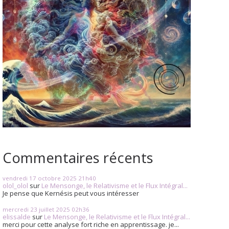
Commentaires récents
vendredi 17
octobre 2025
21h40
olol_olol
sur
Le Mensonge, le Relativisme et le Flux Intégral...
Je pense que Kernésis peut vous intéresser
mercredi 23
juillet 2025
02h36
elissalde
sur
Le Mensonge, le Relativisme et le Flux Intégral...
merci pour cette analyse fort riche en apprentissage. je...