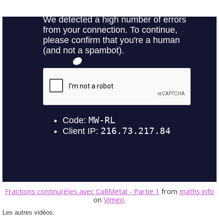
Fractions continu(é)es avec CaRMetal - Partie 1
from
maths info
on
Vimeo
.
Les autres vidéos: