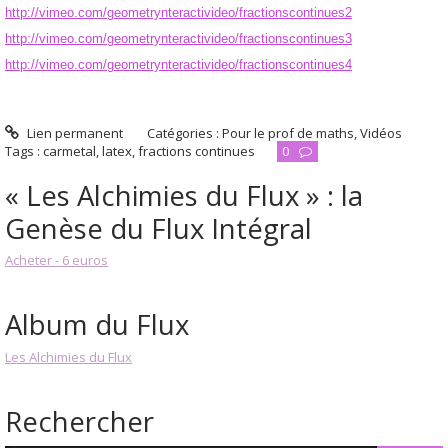
http://vimeo.com/geometrynteractivideo/fractionscontinues2
http://vimeo.com/geometrynteractivideo/fractionscontinues3
http://vimeo.com/geometrynteractivideo/fractionscontinues4
Lien permanent
Catégories :
Pour le prof de maths
,
Vidéos
Tags :
carmetal
,
latex
,
fractions continues
0
« Les Alchimies du Flux » : la
Genèse du Flux Intégral
Acheter - 6 euros
Album du Flux
Les Alchimies du Flux
Rechercher