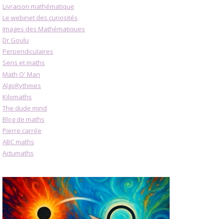
Livraison mathématique
Le webinet des curiosités
Images des Mathématiques
Dr Goulu
Perpendiculaires
Sens et maths
Math O' Man
AlgoRythmes
Kilomaths
The dude mind
Blog de maths
Pierre carrée
ABC maths
Actumaths