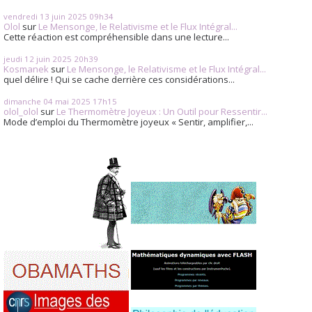
vendredi 13
juin 2025
09h34
Olol
sur
Le Mensonge, le Relativisme et le Flux Intégral...
Cette réaction est compréhensible dans une lecture...
jeudi 12
juin 2025
20h39
Kosmanek
sur
Le Mensonge, le Relativisme et le Flux Intégral...
quel délire ! Qui se cache derrière ces considérations...
dimanche 04
mai 2025
17h15
olol_olol
sur
Le Thermomètre Joyeux : Un Outil pour Ressentir...
Mode d’emploi du Thermomètre joyeux « Sentir, amplifier,...