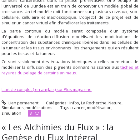
tumeurs cancéreuses dans la phase pré-invasive. Une équipe de
l'université de Dundee est en train de concevoir un modèle global de
croissance. Un tel modèle doit fonctionner sur plusieurs niveaux, sub-
cellulaire, cellulaire et macroscopique. L'objectif de ce projet est de
simuler un cancer virtuel afin d'améliorer les traitements.
La partie
continue
du modèle serait composée d'un système
d'équations de réaction-diffusion modélisant les modifications de
concentration des substances chimiques libérées dans les cellules de
la tumeur et les tissus environnants les changements qui en résultent
pour les tissus et la tumeur.
Ce sont visiblement des équations identiques à celles permettant de
modéliser la diffusion des pigments donnant naissance aux
tâches et
rayures du pelage de certains animaux
.
L'article complet ( en anglais) sur Plus magazine
Lien permanent
Catégories :
Infos
,
La Recherche
,
Nature
,
Simulations, modélisations
Tags :
cancer
,
modélisation
,
simulation
3
« Les Alchimies du Flux » : la
Genèse du Flux Intégral