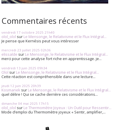
Commentaires récents
vendredi 17
octobre 2025
21h40
olol_olol
sur
Le Mensonge, le Relativisme et le Flux Intégral...
Je pense que Kernésis peut vous intéresser
mercredi 23
juillet 2025
02h36
elissalde
sur
Le Mensonge, le Relativisme et le Flux Intégral...
merci pour cette analyse fort riche en apprentissage. je...
vendredi 13
juin 2025
09h34
Olol
sur
Le Mensonge, le Relativisme et le Flux Intégral...
Cette réaction est compréhensible dans une lecture...
jeudi 12
juin 2025
20h39
Kosmanek
sur
Le Mensonge, le Relativisme et le Flux Intégral...
quel délire ! Qui se cache derrière ces considérations...
dimanche 04
mai 2025
17h15
olol_olol
sur
Le Thermomètre Joyeux : Un Outil pour Ressentir...
Mode d’emploi du Thermomètre joyeux « Sentir, amplifier,...