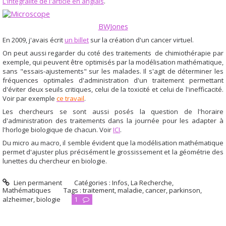
L'intégralité de l'article en anglais
.
BWJones
En 2009, j'avais écrit
un billet
sur la création d'un cancer virtuel.
On peut aussi regarder du coté des traitements de chimiothérapie
par
exemple,
qui peuvent être optimisés par la modélisation mathématique,
sans "essais-ajustements" sur les malades. Il s'agit de déterminer les
fréquences optimales d'administration d'un traitement permettant
d'éviter deux seuils critiques, celui de la toxicité et celui de l'inefficacité.
Voir par exemple
ce travail
.
Les chercheurs se sont aussi posés la question de l'horaire
d'administration des traitements dans la journée pour les adapter à
l'horloge biologique de chacun. Voir
ICI
.
Du micro au macro, il semble évident que la modélisation mathématique
permet d'ajuster plus précisément le grossissement et la géométrie des
lunettes du chercheur en biologie.
Lien permanent
Catégories :
Infos
,
La Recherche
,
Mathématiques
Tags :
traitement
,
maladie
,
cancer
,
parkinson
,
alzheimer
,
biologie
1