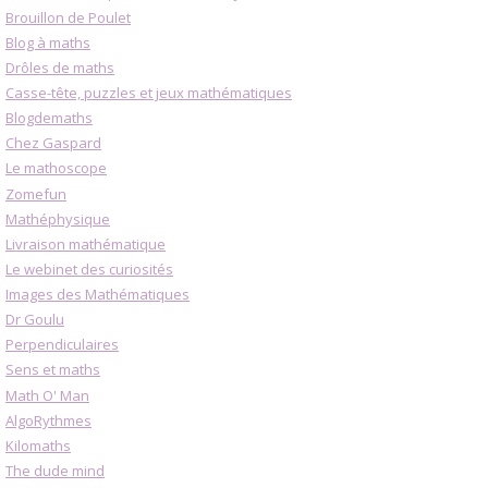
Brouillon de Poulet
Blog à maths
Drôles de maths
Casse-tête, puzzles et jeux mathématiques
Blogdemaths
Chez Gaspard
Le mathoscope
Zomefun
Mathéphysique
Livraison mathématique
Le webinet des curiosités
Images des Mathématiques
Dr Goulu
Perpendiculaires
Sens et maths
Math O' Man
AlgoRythmes
Kilomaths
The dude mind