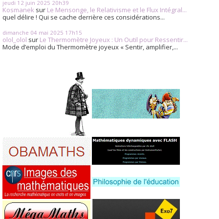
jeudi 12
juin 2025
20h39
Kosmanek
sur
Le Mensonge, le Relativisme et le Flux Intégral...
quel délire ! Qui se cache derrière ces considérations...
dimanche 04
mai 2025
17h15
olol_olol
sur
Le Thermomètre Joyeux : Un Outil pour Ressentir...
Mode d’emploi du Thermomètre joyeux « Sentir, amplifier,...