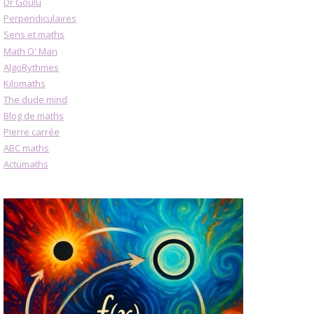
Dr Goulu
Perpendiculaires
Sens et maths
Math O' Man
AlgoRythmes
Kilomaths
The dude mind
Blog de maths
Pierre carrée
ABC maths
Actumaths