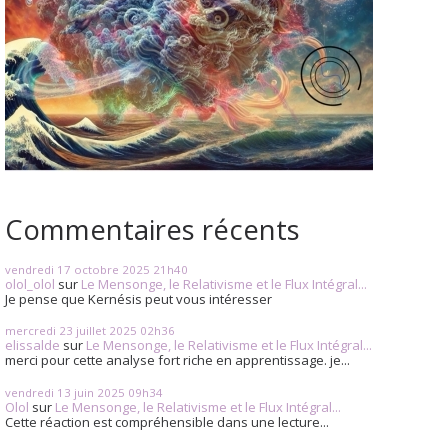
Commentaires récents
vendredi 17
octobre 2025
21h40
olol_olol
sur
Le Mensonge, le Relativisme et le Flux Intégral...
Je pense que Kernésis peut vous intéresser
mercredi 23
juillet 2025
02h36
elissalde
sur
Le Mensonge, le Relativisme et le Flux Intégral...
merci pour cette analyse fort riche en apprentissage. je...
vendredi 13
juin 2025
09h34
Olol
sur
Le Mensonge, le Relativisme et le Flux Intégral...
Cette réaction est compréhensible dans une lecture...