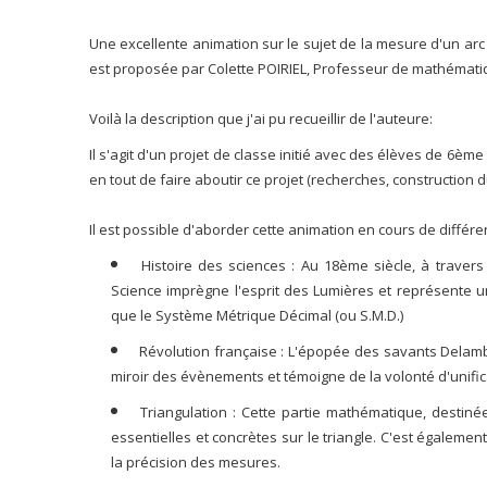
Une excellente animation sur le sujet de la mesure d'un arc
est proposée par Colette POIRIEL, Professeur de mathématiqu
Voilà la description que j'ai pu recueillir de l'auteure:
Il s'agit d'un projet de classe initié avec des élèves de 6
en tout de faire aboutir ce projet (recherches, construction
Il est possible d'aborder cette animation en cours de différe
Histoire des sciences
: Au 18ème siècle, à travers
Science imprègne l'esprit des Lumières et représente un
que le Système Métrique Décimal (ou S.M.D.)
Révolution française
: L'épopée des savants Delambr
miroir des évènements et témoigne de la volonté d'unific
Triangulation
: Cette partie mathématique, destin
essentielles et concrètes sur le triangle. C'est égaleme
la précision des mesures.