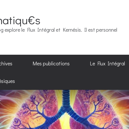
matiqu€s
g explore le Flux Intégral et Kernésis. Il est personnel
chives
Mes publications
Le Flux Intégral
ésiques