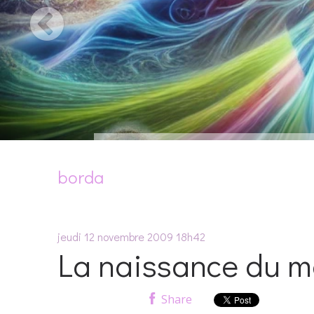
borda
jeudi 12
novembre 2009
18h42
La naissance du m
Share