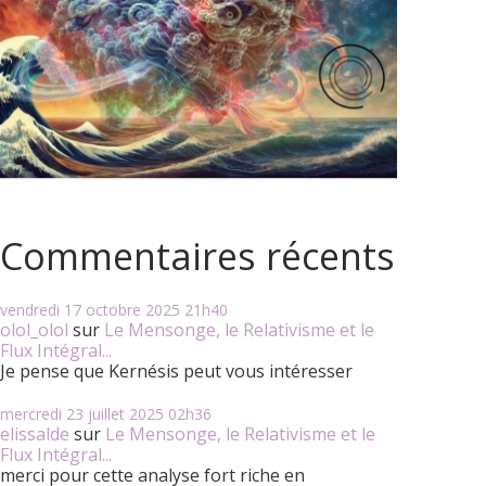
Commentaires récents
vendredi 17
octobre 2025
21h40
olol_olol
sur
Le Mensonge, le Relativisme et le
Flux Intégral...
Je pense que Kernésis peut vous intéresser
mercredi 23
juillet 2025
02h36
elissalde
sur
Le Mensonge, le Relativisme et le
Flux Intégral...
merci pour cette analyse fort riche en