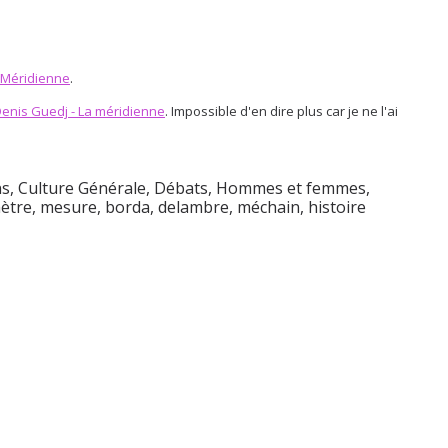
 Méridienne
.
Denis Guedj - La méridienne
. Impossible d'en dire plus car je ne l'ai
ns
,
Culture Générale
,
Débats
,
Hommes et femmes
,
ètre
,
mesure
,
borda
,
delambre
,
méchain
,
histoire