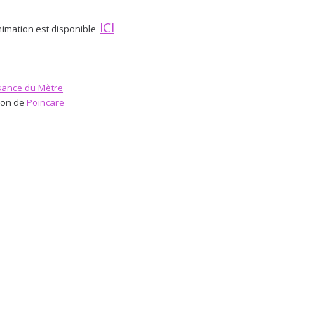
ICI
nimation est disponible
sance du Mètre
oon de
Poincare