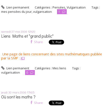
Lien permanent
Catégories :
Pensées
,
Vulgarisation
Tags :
mes pensées du jour
,
vulgarisation
1
samedi 27
mai 2006
12h20
Liens Maths et "grand public"
Share
Une page de liens concernant des sites mathématiques publiée
par la SMF :
ICI
Lien permanent
Catégories :
Mes liens
Tags :
vulgarisation
0
jeudi 30
mars 2006
17h05
Où sont les maths ?
Share