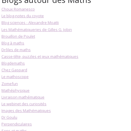
Choux Romanesco
Le blog-notes du coyote
Blog sciences - Alexandre Moatti
Les Mathématiqueries de Gilles G. Jobin
Brouillon de Poulet
Blog à maths
Drôles de maths
Casse-tête, puzzles et jeux mathématiques
Blogdemaths
Chez Gaspard
Le mathoscope
Zomefun
Mathéphysique
Livraison mathématique
Le webinet des curiosités
Images des Mathématiques
Dr Goulu
Perpendiculaires
Sens et maths