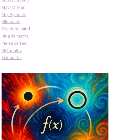
Math O' Man
AlgoRythmes
Kilomaths
The dude mind
Blog de maths
Pierre carrée
ABC maths
Actumaths