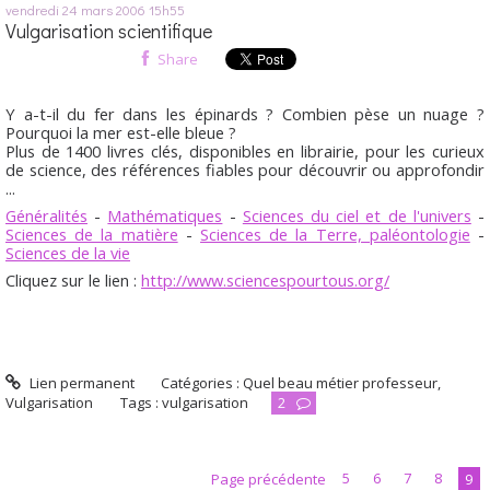
vendredi 24
mars 2006
15h55
Vulgarisation scientifique
Share
Y a-t-il du fer dans les épinards ? Combien pèse un nuage ?
Pourquoi la mer est-elle bleue ?
Plus de 1400 livres clés, disponibles en librairie, pour les curieux
de science, des références fiables pour découvrir ou approfondir
...
Généralités
-
Mathématiques
-
Sciences du ciel et de l'univers
-
Sciences de la matière
-
Sciences de la Terre, paléontologie
-
Sciences de la vie
Cliquez sur le lien :
http://www.sciencespourtous.org/
Lien permanent
Catégories :
Quel beau métier professeur
,
Vulgarisation
Tags :
vulgarisation
2
Page précédente
5
6
7
8
9