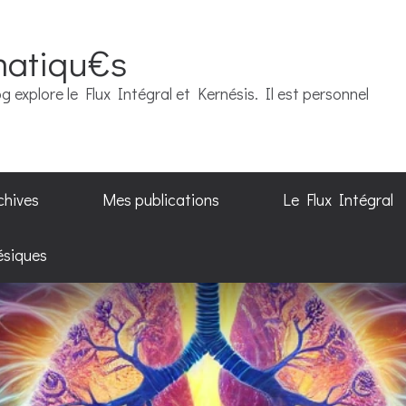
matiqu€s
g explore le Flux Intégral et Kernésis. Il est personnel
chives
Mes publications
Le Flux Intégral
ésiques