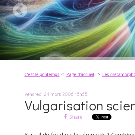
C'est le printemps
Page d'accueil
Les métamorpho
vendredi 24
mars 2006
15h55
Vulgarisation scien
Share
Y a-t-il du fer dans les épinards ? Combie