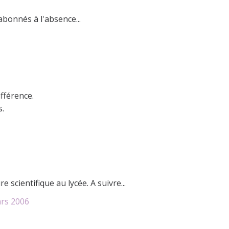
abonnés à l'absence...
fférence.
.
e scientifique au lycée. A suivre...
rs 2006