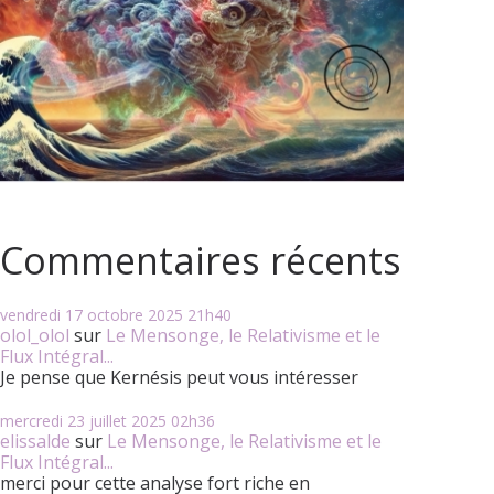
Commentaires récents
vendredi 17
octobre 2025
21h40
olol_olol
sur
Le Mensonge, le Relativisme et le
Flux Intégral...
Je pense que Kernésis peut vous intéresser
mercredi 23
juillet 2025
02h36
elissalde
sur
Le Mensonge, le Relativisme et le
Flux Intégral...
merci pour cette analyse fort riche en