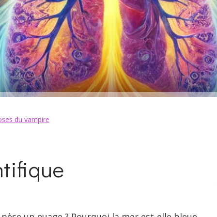
ses du vampire
tifique
n pèse un nuage ? Pourquoi la mer est-elle bleue