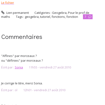
Le fichier
Lien permanent
Catégories :
Geogebra
,
Pour le prof de
maths
Tags :
geogebra
,
tutoriel
,
fonctions
,
fonction
7
Commentaires
"Affines" par morceaux ?
ou "définies" par morceaux ?
Écrit par :
Sonia
11h55
-
vendredi 27
août 2010
Je corrige le titre, merci Sonia.
Écrit par :
ol
12h01
-
vendredi 27
août 2010