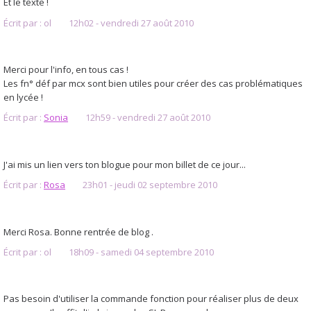
Et le texte !
Écrit par :
ol
12h02
-
vendredi 27
août 2010
Merci pour l'info, en tous cas !
Les fn° déf par mcx sont bien utiles pour créer des cas problématiques
en lycée !
Écrit par :
Sonia
12h59
-
vendredi 27
août 2010
J'ai mis un lien vers ton blogue pour mon billet de ce jour...
Écrit par :
Rosa
23h01
-
jeudi 02
septembre 2010
Merci Rosa. Bonne rentrée de blog .
Écrit par :
ol
18h09
-
samedi 04
septembre 2010
Pas besoin d'utiliser la commande fonction pour réaliser plus de deux