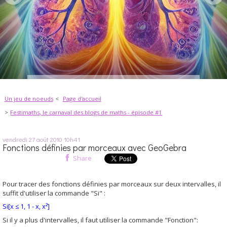
Un jeu de noeuds
Page d'accueil
Festimaths, le carnaval des blogs de maths - épisode #1
vendredi 27
août 2010
10h41
Fonctions définies par morceaux avec GeoGebra
Share
Pour tracer des fonctions définies par morceaux sur deux intervalles, il
suffit d'utiliser la commande "Si" :
Si[x ≤ 1, 1 - x, x²]
Si il y a plus d'intervalles, il faut utiliser la commande "Fonction":