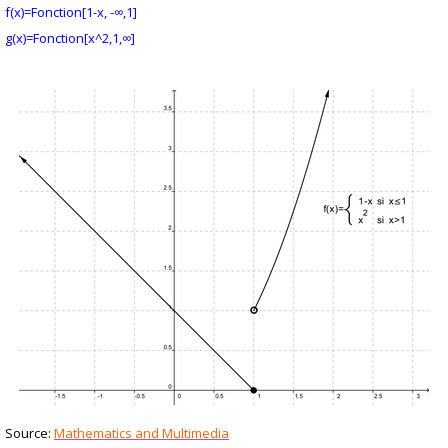
f(x)=Fonction[1-x, -∞,1]
g(x)=
Fonction[x^2,1,∞]
Source:
Mathematics and Multimedia