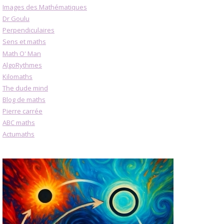
Images des Mathématiques
Dr Goulu
Perpendiculaires
Sens et maths
Math O' Man
AlgoRythmes
Kilomaths
The dude mind
Blog de maths
Pierre carrée
ABC maths
Actumaths