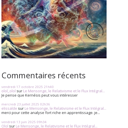
Commentaires récents
vendredi 17
octobre 2025
21h40
olol_olol
sur
Le Mensonge, le Relativisme et le Flux Intégral...
Je pense que Kernésis peut vous intéresser
mercredi 23
juillet 2025
02h36
elissalde
sur
Le Mensonge, le Relativisme et le Flux Intégral...
merci pour cette analyse fort riche en apprentissage. je...
vendredi 13
juin 2025
09h34
Olol
sur
Le Mensonge, le Relativisme et le Flux Intégral...