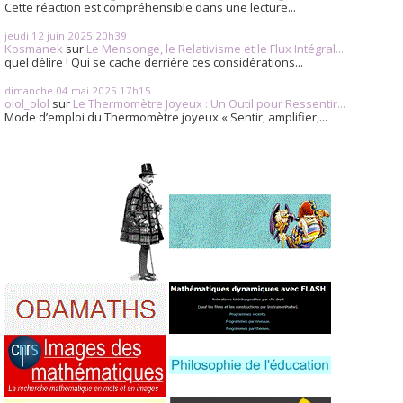
Cette réaction est compréhensible dans une lecture...
jeudi 12
juin 2025
20h39
Kosmanek
sur
Le Mensonge, le Relativisme et le Flux Intégral...
quel délire ! Qui se cache derrière ces considérations...
dimanche 04
mai 2025
17h15
olol_olol
sur
Le Thermomètre Joyeux : Un Outil pour Ressentir...
Mode d’emploi du Thermomètre joyeux « Sentir, amplifier,...