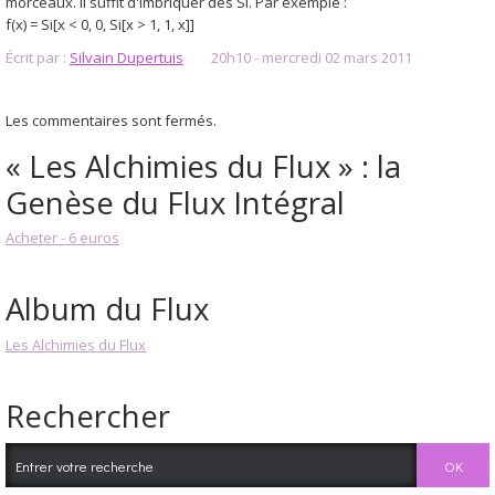
morceaux. Il suffit d'imbriquer des SI. Par exemple :
f(x) = Si[x < 0, 0, Si[x > 1, 1, x]]
Écrit par :
Silvain Dupertuis
20h10
-
mercredi 02
mars 2011
Les commentaires sont fermés.
« Les Alchimies du Flux » : la
Genèse du Flux Intégral
Acheter - 6 euros
Album du Flux
Les Alchimies du Flux
Rechercher