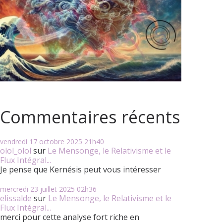
Commentaires récents
vendredi 17
octobre 2025
21h40
olol_olol
sur
Le Mensonge, le Relativisme et le
Flux Intégral...
Je pense que Kernésis peut vous intéresser
mercredi 23
juillet 2025
02h36
elissalde
sur
Le Mensonge, le Relativisme et le
Flux Intégral...
merci pour cette analyse fort riche en