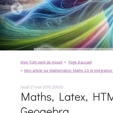
Imre Toth vient de mourir
Page d'accueil
Mon article sur Mathematice: Maths 2.0 et intégratio
jeudi 27
mai 2010
20h30
Maths, Latex, HTM
Geogebra