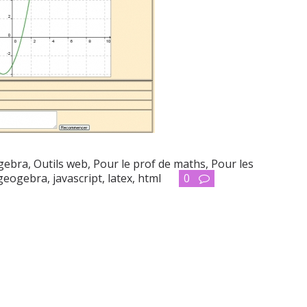
gebra
,
Outils web
,
Pour le prof de maths
,
Pour les
geogebra
,
javascript
,
latex
,
html
0