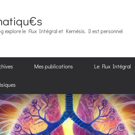
matiqu€s
g explore le Flux Intégral et Kernésis. Il est personnel
chives
Mes publications
Le Flux Intégral
ésiques