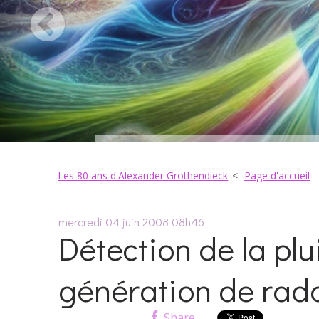
Les 80 ans d'Alexander Grothendieck
Page d'accueil
mercredi 04
juin 2008
08h46
Détection de la plui
génération de rada
Share