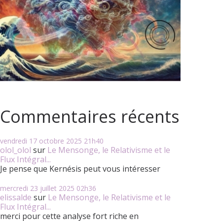
Commentaires récents
vendredi 17
octobre 2025
21h40
olol_olol
sur
Le Mensonge, le Relativisme et le
Flux Intégral...
Je pense que Kernésis peut vous intéresser
mercredi 23
juillet 2025
02h36
elissalde
sur
Le Mensonge, le Relativisme et le
Flux Intégral...
merci pour cette analyse fort riche en