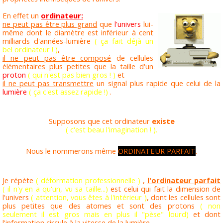
En effet un
ordinateur:
ne peut pas être plus grand
que
l'univers
lui-
même dont le diamètre est inférieur à cent
milliards d'années-lumière
( ça fait déjà un
bel ordinateur ! )
,
il ne peut pas être composé
de cellules
élémentaires plus petites que la taille d'un
proton
( qui n'est pas bien gros ! )
et
il ne peut pas transmettre
un signal plus rapide que celui de la
lumière
( ça c'est assez rapide !)
.
Supposons que cet ordinateur
existe
( c'est beau l'imagination ! ).
Nous le nommerons même
ORDINATEUR PARFAIT
.
Je répète
( déformation professionnelle )
,
l'ordinateur parfait
( il n'y en a qu'un, vu sa taille...)
est celui qui fait la dimension de
l'univers
( attention, vous êtes à l'intérieur )
, dont les cellules sont
plus petites que des atomes et sont des protons
( non
seulement il est gros mais en plus il "pèse" lourd)
et dont
l'information circule à la vitesse de la lumière.