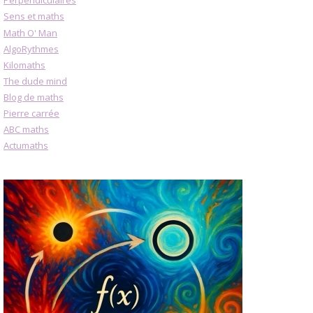
Perpendiculaires
Sens et maths
Math O' Man
AlgoRythmes
Kilomaths
The dude mind
Blog de maths
Pierre carrée
ABC maths
Actumaths