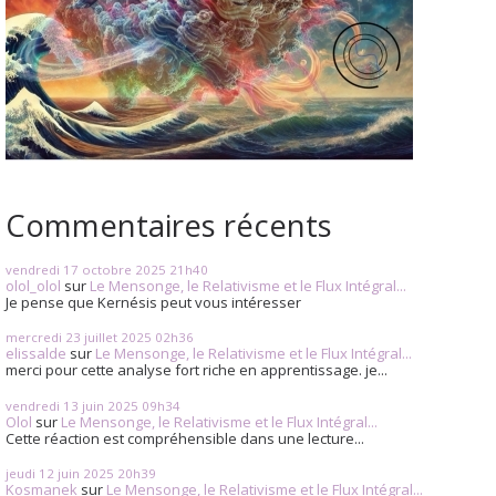
Commentaires récents
vendredi 17
octobre 2025
21h40
olol_olol
sur
Le Mensonge, le Relativisme et le Flux Intégral...
Je pense que Kernésis peut vous intéresser
mercredi 23
juillet 2025
02h36
elissalde
sur
Le Mensonge, le Relativisme et le Flux Intégral...
merci pour cette analyse fort riche en apprentissage. je...
vendredi 13
juin 2025
09h34
Olol
sur
Le Mensonge, le Relativisme et le Flux Intégral...
Cette réaction est compréhensible dans une lecture...
jeudi 12
juin 2025
20h39
Kosmanek
sur
Le Mensonge, le Relativisme et le Flux Intégral...