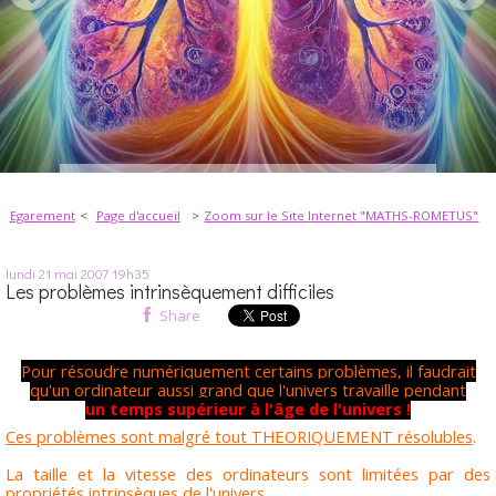
Egarement
Page d'accueil
Zoom sur le Site Internet "MATHS-ROMETUS"
lundi 21
mai 2007
19h35
Les problèmes intrinsèquement difficiles
Share
Pour résoudre numériquement certains problèmes, il faudrait
qu'un ordinateur aussi grand que l'univers travaille pendant
un temps supérieur à l'âge de l'univers !
Ces problèmes sont malgré tout THEORIQUEMENT résolubles
.
La taille et la vitesse des ordinateurs sont limitées par des
propriétés intrinsèques de l'univers.