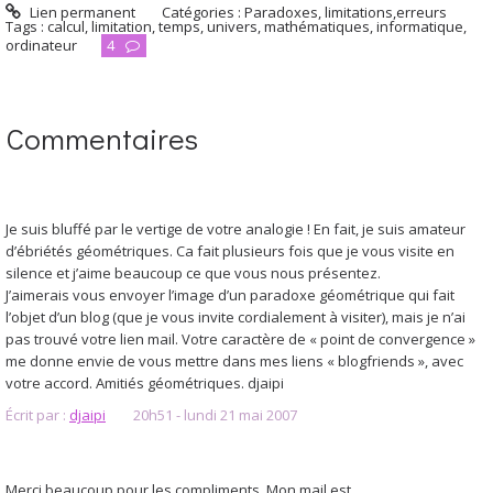
Lien permanent
Catégories :
Paradoxes, limitations,erreurs
Tags :
calcul
,
limitation
,
temps
,
univers
,
mathématiques
,
informatique
,
ordinateur
4
Commentaires
Je suis bluffé par le vertige de votre analogie ! En fait, je suis amateur
d’ébriétés géométriques. Ca fait plusieurs fois que je vous visite en
silence et j’aime beaucoup ce que vous nous présentez.
J’aimerais vous envoyer l’image d’un paradoxe géométrique qui fait
l’objet d’un blog (que je vous invite cordialement à visiter), mais je n’ai
pas trouvé votre lien mail. Votre caractère de « point de convergence »
me donne envie de vous mettre dans mes liens « blogfriends », avec
votre accord. Amitiés géométriques. djaipi
Écrit par :
djaipi
20h51
-
lundi 21
mai 2007
Merci beaucoup pour les compliments. Mon mail est