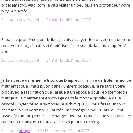
profdemath45@aol.com. Je vais visiter un peu plus en profondeur votre
blog. A bientôt.
Écrit par :
beverycool
21h00
-
lundi 21
mai 2007
Et pas de problème pour le lien, je vais essayer de trouver une rubrique
pour votre blog : "maths et ésotérisme" me semble la plus adaptée. A
voir
Écrit par :
beverycool
21h12
-
lundi 21
mai 2007
Je fais partie de la même tribu que Djaipi et il m'arrive de frôler le monde
mathématique , mais plutôt dans l'univers poétique. Je regarde votre
blog avec la fascination que j'ai eue à un époque pour l'épistémologie
mais je suis maintenant en voyage dans le monde spiralique de la
psyché jungienne et la symbolique alchimique. Si vous faites un tour
chez moi, vous verrez que j'ai crée une catégorie pour Djaipi qui est
assez fascinant. J'aimerais échanger avec vous mais je ne sais pas bien
parler votre langue. En tous cas bravo pour votre blog.
Écrit par :
ariaga
20h16
-
mercredi 23
mai 2007