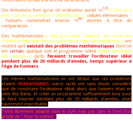
126
Ces limitations font qu'un tel ordinateur aurait
( soit un 1
10
avec 126 zéros derrière: 1 000 000 000... )
cellules élémentaires -
80
l'univers contiendrait environ
atomes à titre de
10
comparaison.
Des mathématiciens
( des gens très spéciaux qui n'ont rien
d'autre à faire que de s'occuper de ce type de problèmes...)
ont
montré qu'il
existait des problèmes mathématiques
dont on
est
certain
,
quelque soit le programme utilisé
(cette remarque
est capitale ),
qu'ils
feraient travailler l'ordinateur idéal
pendant plus de 20 milliards d'années, temps supérieur à
l'âge de l'univers
.
Ces mêmes mathématiciens en ont déduit que ces problèmes
étaient
INTRAITABLES
, parce qu'ils ont sans doute considéré
que de construire l'ordinateur idéal, alors que l'univers était en
plein Big Bang, et créer un programme suffisamment long pour
le faire tourner pendant plus de 20 milliards d'années, était
hautement improbable.
Texte librement adapté dans le style mais pas dans le fond d'un
article de " Pour la science "