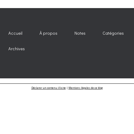
Accueil
À propos
Notes
Catégories
Archives
Déclarer un contenu illicite
|
Mentions légales de ce blog