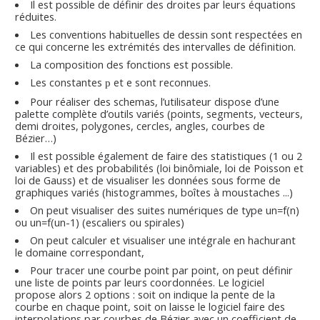
Il est possible de définir des droites par leurs équations
réduites.
Les conventions habituelles de dessin sont respectées en
ce qui concerne les extrémités des intervalles de définition.
La composition des fonctions est possible.
Les constantes
et
e
sont reconnues.
p
Pour réaliser des schemas, l’utilisateur dispose d’une
palette complète d’outils variés (points, segments, vecteurs,
demi droites, polygones, cercles, angles, courbes de
Bézier…)
Il est possible également de faire des statistiques (1 ou 2
variables) et des probabilités (loi binômiale, loi de Poisson et
loi de Gauss) et de visualiser les données sous forme de
graphiques variés (histogrammes, boîtes à moustaches ...)
On peut visualiser des suites numériques de type u
n
=f(n)
ou un=f(u
n-1
) (escaliers ou spirales)
On peut calculer et visualiser une intégrale en hachurant
le domaine correspondant,
Pour tracer une courbe point par point, on peut définir
une liste de points par leurs coordonnées. Le logiciel
propose alors 2 options : soit on indique la pente de la
courbe en chaque point, soit on laisse le logiciel faire des
interpolations par courbes de Bézier avec un coefficient de