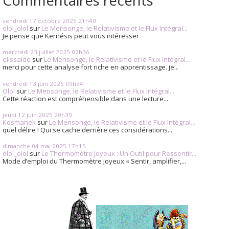
vendredi 17
octobre 2025
21h40
olol_olol
sur
Le Mensonge, le Relativisme et le Flux Intégral...
Je pense que Kernésis peut vous intéresser
mercredi 23
juillet 2025
02h36
elissalde
sur
Le Mensonge, le Relativisme et le Flux Intégral...
merci pour cette analyse fort riche en apprentissage. je...
vendredi 13
juin 2025
09h34
Olol
sur
Le Mensonge, le Relativisme et le Flux Intégral...
Cette réaction est compréhensible dans une lecture...
jeudi 12
juin 2025
20h39
Kosmanek
sur
Le Mensonge, le Relativisme et le Flux Intégral...
quel délire ! Qui se cache derrière ces considérations...
dimanche 04
mai 2025
17h15
olol_olol
sur
Le Thermomètre Joyeux : Un Outil pour Ressentir...
Mode d’emploi du Thermomètre joyeux « Sentir, amplifier,...