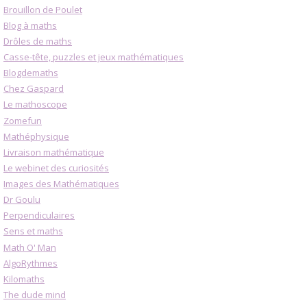
Brouillon de Poulet
Blog à maths
Drôles de maths
Casse-tête, puzzles et jeux mathématiques
Blogdemaths
Chez Gaspard
Le mathoscope
Zomefun
Mathéphysique
Livraison mathématique
Le webinet des curiosités
Images des Mathématiques
Dr Goulu
Perpendiculaires
Sens et maths
Math O' Man
AlgoRythmes
Kilomaths
The dude mind