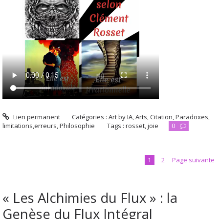
Lien permanent
Catégories :
Art by IA
,
Arts
,
Citation
,
Paradoxes,
limitations,erreurs
,
Philosophie
Tags :
rosset
,
joie
0
1
2
Page suivante
« Les Alchimies du Flux » : la
Genèse du Flux Intégral