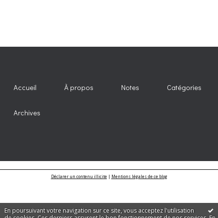
Accueil
À propos
Notes
Catégories
Archives
Déclarer un contenu illicite
|
Mentions légales de ce blog
En poursuivant votre navigation sur ce site, vous acceptez l'utilisation
de cookies. Ces derniers assurent le bon fonctionnement de nos services.
En