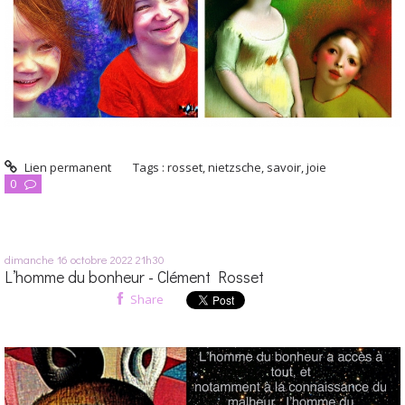
Lien permanent
Tags :
rosset
,
nietzsche
,
savoir
,
joie
0
dimanche 16
octobre 2022
21h30
L’homme du bonheur - Clément Rosset
Share