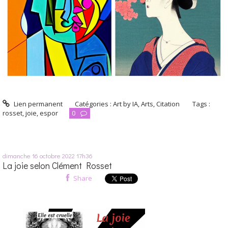
Lien permanent
Catégories :
Art by IA
,
Arts
,
Citation
Tags :
rosset
,
joie
,
espor
0
dimanche 16
octobre 2022
17h36
La joie selon Clément Rosset
Share