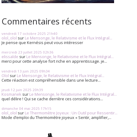
Commentaires récents
vendredi 17
octobre 2025
21h40
olol_olol
sur
Le Mensonge, le Relativisme et le Flux Intégral...
Je pense que Kernésis peut vous intéresser
mercredi 23
juillet 2025
02h36
elissalde
sur
Le Mensonge, le Relativisme et le Flux Intégral...
merci pour cette analyse fort riche en apprentissage. je...
vendredi 13
juin 2025
09h34
Olol
sur
Le Mensonge, le Relativisme et le Flux Intégral...
Cette réaction est compréhensible dans une lecture...
jeudi 12
juin 2025
20h39
Kosmanek
sur
Le Mensonge, le Relativisme et le Flux Intégral...
quel délire ! Qui se cache derrière ces considérations...
dimanche 04
mai 2025
17h15
olol_olol
sur
Le Thermomètre Joyeux : Un Outil pour Ressentir...
Mode d’emploi du Thermomètre joyeux « Sentir, amplifier,...