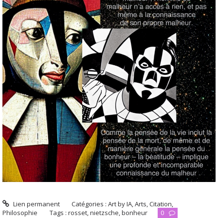
Lien permanent
Catégories :
Art by IA
,
Arts
,
Citation
,
Philosophie
Tags :
rosset
,
nietzsche
,
bonheur
0