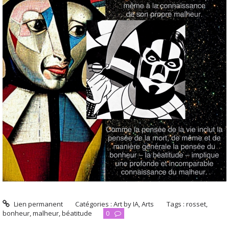
Lien permanent
Catégories :
Art by IA
,
Arts
Tags :
rosset
,
bonheur
,
malheur
,
béatitude
0