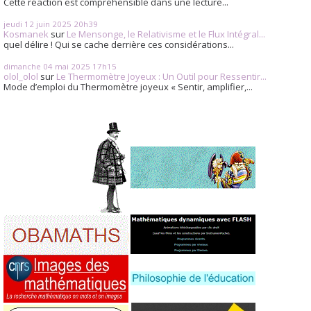
Cette réaction est compréhensible dans une lecture...
jeudi 12
juin 2025
20h39
Kosmanek
sur
Le Mensonge, le Relativisme et le Flux Intégral...
quel délire ! Qui se cache derrière ces considérations...
dimanche 04
mai 2025
17h15
olol_olol
sur
Le Thermomètre Joyeux : Un Outil pour Ressentir...
Mode d’emploi du Thermomètre joyeux « Sentir, amplifier,...