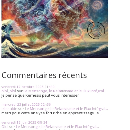
Commentaires récents
vendredi 17
octobre 2025
21h40
olol_olol
sur
Le Mensonge, le Relativisme et le Flux Intégral...
Je pense que Kernésis peut vous intéresser
mercredi 23
juillet 2025
02h36
elissalde
sur
Le Mensonge, le Relativisme et le Flux Intégral...
merci pour cette analyse fort riche en apprentissage. je...
vendredi 13
juin 2025
09h34
Olol
sur
Le Mensonge, le Relativisme et le Flux Intégral...