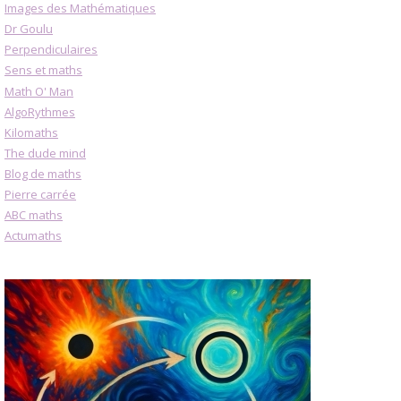
Images des Mathématiques
Dr Goulu
Perpendiculaires
Sens et maths
Math O' Man
AlgoRythmes
Kilomaths
The dude mind
Blog de maths
Pierre carrée
ABC maths
Actumaths