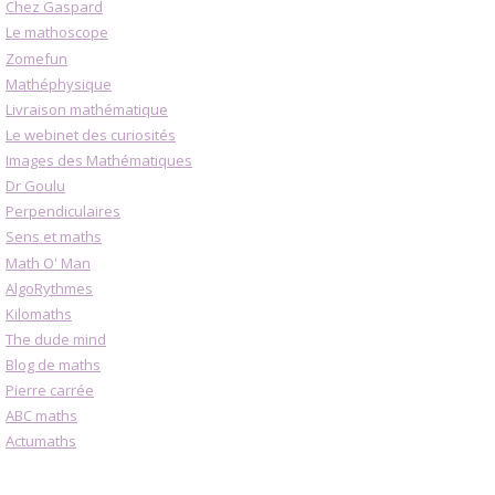
Chez Gaspard
Le mathoscope
Zomefun
Mathéphysique
Livraison mathématique
Le webinet des curiosités
Images des Mathématiques
Dr Goulu
Perpendiculaires
Sens et maths
Math O' Man
AlgoRythmes
Kilomaths
The dude mind
Blog de maths
Pierre carrée
ABC maths
Actumaths