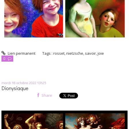
Lien permanent
Tags :
rosset
,
nietzsche
,
savoir
,
joie
0
mardi 18
octobre 2022
13h25
Dionysiaque
Share