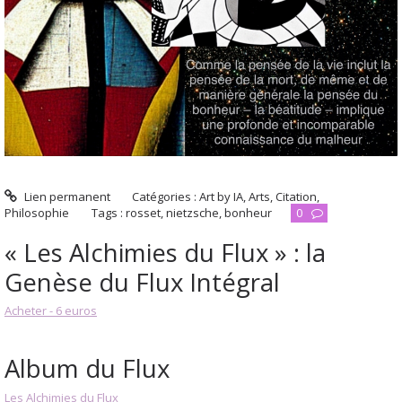
Lien permanent
Catégories :
Art by IA
,
Arts
,
Citation
,
Philosophie
Tags :
rosset
,
nietzsche
,
bonheur
0
« Les Alchimies du Flux » : la
Genèse du Flux Intégral
Acheter - 6 euros
Album du Flux
Les Alchimies du Flux