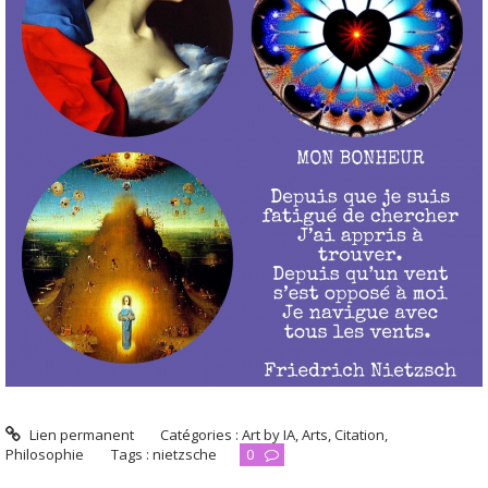
Lien permanent
Catégories :
Art by IA
,
Arts
,
Citation
,
Philosophie
Tags :
nietzsche
0