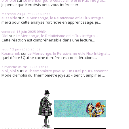
olol_olol
sur
Le Mensonge, le Relativisme et le Flux Intégral...
Je pense que Kernésis peut vous intéresser
mercredi 23
juillet 2025
02h36
elissalde
sur
Le Mensonge, le Relativisme et le Flux Intégral...
merci pour cette analyse fort riche en apprentissage. je...
vendredi 13
juin 2025
09h34
Olol
sur
Le Mensonge, le Relativisme et le Flux Intégral...
Cette réaction est compréhensible dans une lecture...
jeudi 12
juin 2025
20h39
Kosmanek
sur
Le Mensonge, le Relativisme et le Flux Intégral...
quel délire ! Qui se cache derrière ces considérations...
dimanche 04
mai 2025
17h15
olol_olol
sur
Le Thermomètre Joyeux : Un Outil pour Ressentir...
Mode d’emploi du Thermomètre joyeux « Sentir, amplifier,...