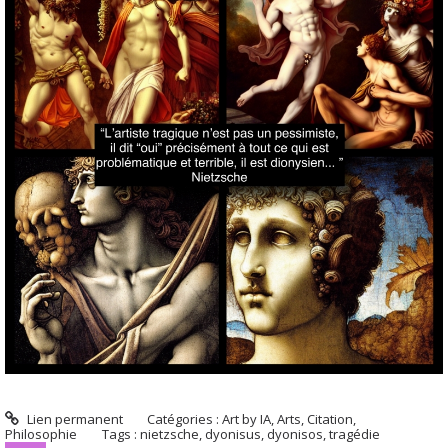
Lien permanent
Catégories :
Art by IA
,
Arts
,
Citation
,
Philosophie
Tags :
nietzsche
,
dyonisus
,
dyonisos
,
tragédie