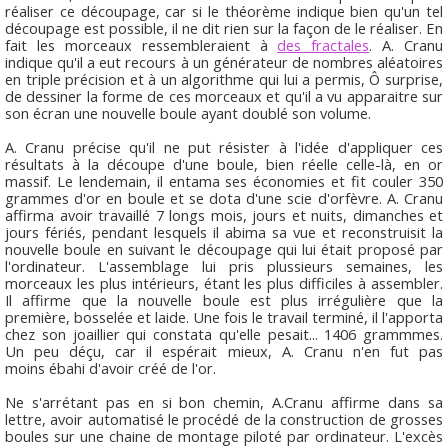
réaliser ce découpage, car si le théorème indique bien qu'un tel
découpage est possible, il ne dit rien sur la façon de le réaliser. En
fait les morceaux ressembleraient à
des fractales
. A. Cranu
indique qu'il a eut recours à un générateur de nombres aléatoires
en triple précision et à un algorithme qui lui a permis, Ô surprise,
de dessiner la forme de ces morceaux et qu'il a vu apparaitre sur
son écran une nouvelle boule ayant doublé son volume.
A. Cranu précise qu'il ne put résister à l'idée d'appliquer ces
résultats à la découpe d'une boule, bien réelle celle-là, en or
massif. Le lendemain, il entama ses économies et fit couler 350
grammes d'or en boule et se dota d'une scie d'orfèvre. A. Cranu
affirma avoir travaillé 7 longs mois, jours et nuits, dimanches et
jours fériés, pendant lesquels il abima sa vue et reconstruisit la
nouvelle boule en suivant le découpage qui lui était proposé par
l'ordinateur. L'assemblage lui pris plussieurs semaines, les
morceaux les plus intérieurs, étant les plus difficiles à assembler.
Il affirme que la nouvelle boule est plus irrégulière que la
première, bosselée et laide. Une fois le travail terminé, il l'apporta
chez son joaillier qui constata qu'elle pesait... 1406 grammmes.
Un peu déçu, car il espérait mieux, A. Cranu n'en fut pas
moins ébahi d'avoir créé de l'or.
Ne s'arrétant pas en si bon chemin, A.Cranu affirme dans sa
lettre, avoir automatisé le procédé de la construction de grosses
boules sur une chaine de montage piloté par ordinateur. L'excès