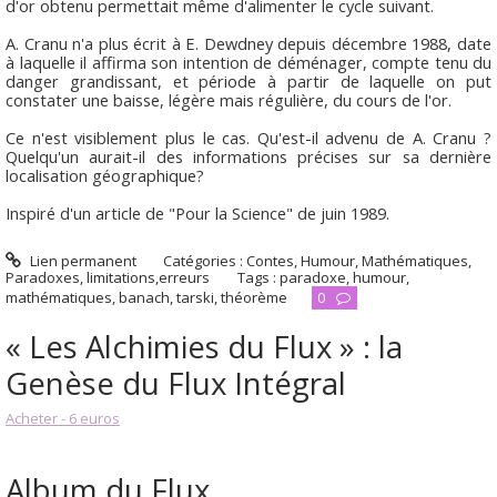
d'or obtenu permettait même d'alimenter le cycle suivant.
A. Cranu n'a plus écrit à E. Dewdney depuis décembre 1988, date
à laquelle il affirma son intention de déménager, compte tenu du
danger grandissant, et période à partir de laquelle on put
constater une baisse, légère mais régulière, du cours de l'or.
Ce n'est visiblement plus le cas. Qu'est-il advenu de A. Cranu ?
Quelqu'un aurait-il des informations précises sur sa dernière
localisation géographique?
Inspiré d'un article de "Pour la Science" de juin 1989.
Lien permanent
Catégories :
Contes
,
Humour
,
Mathématiques
,
Paradoxes, limitations,erreurs
Tags :
paradoxe
,
humour
,
mathématiques
,
banach
,
tarski
,
théorème
0
« Les Alchimies du Flux » : la
Genèse du Flux Intégral
Acheter - 6 euros
Album du Flux