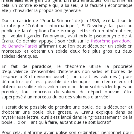
cela un contre-exemple qui, à lui seul, a la faculté ( économique
elle ) d'invalider la proposition générale.
Dans un article de "Pour la Science" de Juin 1989, le rédacteur de
la rubrique "Créations informatiques", E. Dewdney, fait part au
public de la réception d'une étrange lettre d'un mathématicien,
qui, voulant garder l'anonymat, avait pris le pseudonyme de A.
Cranu. Ce dernier appuyait son récit sur le
théorème paradoxal
de Banach-Tarski
affirmant que l'on peut découper un solide en
morceaux et obtenir un solide deux fois plus gros ou deux
solides identiques.
En fait de paradoxe, le théorème utilise la propriété
d'équivalence d'ensembles d'intérieurs non vides et bornés de
l'espace à 3 dimensions usuel ( on dirait les volumes ) pour
démontrer qu'il est possible de découper l'un d'entre eux et
obtenir un solide plus volumineux ou deux solides identiques au
premier, tout morceau du volume de départ pouvant être
superposé à un morceau du ou des volumes d'arrivée !
Il serait donc possible de prendre une boule, de la découper et
d'obtenir une boule plus grosse. A. Cranu explique dans sa
mystérieuse lettre, qu'il s'est lancé dans le "grossissement" de la
boule... d'or. Tant qu'à faire, autant que se soit lucratif.
Pour cela, il affirme avoir utilisé son ordinateur personnel pour