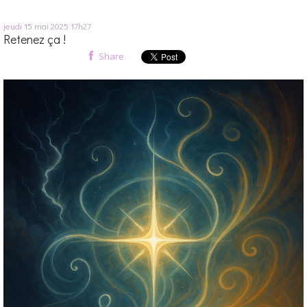
jeudi 15
mai 2025
17h27
Retenez ça !
Share