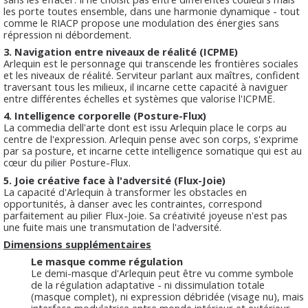
les porte toutes ensemble, dans une harmonie dynamique - tout
comme le RIACP propose une modulation des énergies sans
répression ni débordement.
3. Navigation entre niveaux de réalité (ICPME)
Arlequin est le personnage qui transcende les frontières sociales
et les niveaux de réalité. Serviteur parlant aux maîtres, confident
traversant tous les milieux, il incarne cette capacité à naviguer
entre différentes échelles et systèmes que valorise l'ICPME.
4. Intelligence corporelle (Posture-Flux)
La commedia dell'arte dont est issu Arlequin place le corps au
centre de l'expression. Arlequin pense avec son corps, s'exprime
par sa posture, et incarne cette intelligence somatique qui est au
cœur du pilier Posture-Flux.
5. Joie créative face à l'adversité (Flux-Joie)
La capacité d'Arlequin à transformer les obstacles en
opportunités, à danser avec les contraintes, correspond
parfaitement au pilier Flux-Joie. Sa créativité joyeuse n'est pas
une fuite mais une transmutation de l'adversité.
Dimensions supplémentaires
Le masque comme régulation
Le demi-masque d'Arlequin peut être vu comme symbole
de la régulation adaptative - ni dissimulation totale
(masque complet), ni expression débridée (visage nu), mais
interface modulatrice entre monde intérieur et extérieur.