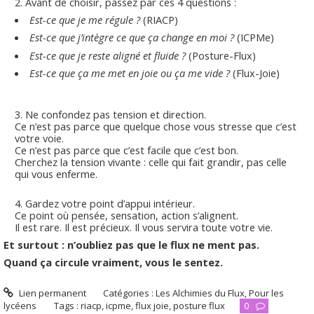
Avant de choisir, passez par ces 4 questions :
Est-ce que je me régule ?
(RIACP)
Est-ce que j’intègre ce que ça change en moi ?
(ICPMe)
Est-ce que je reste aligné et fluide ?
(Posture-Flux)
Est-ce que ça me met en joie ou ça me vide ?
(Flux-Joie)
Ne confondez pas tension et direction.
Ce n’est pas parce que quelque chose vous stresse que c’est
votre voie.
Ce n’est pas parce que c’est facile que c’est bon.
Cherchez la tension vivante : celle qui fait grandir, pas celle
qui vous enferme.
Gardez votre point d’appui intérieur.
Ce point où pensée, sensation, action s’alignent.
Il est rare. Il est précieux. Il vous servira toute votre vie.
Et surtout : n’oubliez pas que le flux ne ment pas.
Quand ça circule vraiment, vous le sentez.
Lien permanent
Catégories :
Les Alchimies du Flux
,
Pour les
lycéens
Tags :
riacp
,
icpme
,
flux joie
,
posture flux
0