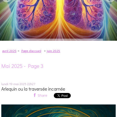
avril 2025
Page d'accueil
juin 2025
Mai 2025
- Page 3
lundi 19
mai 2025
22h27
Arlequin ou la traversée incarnée
Share