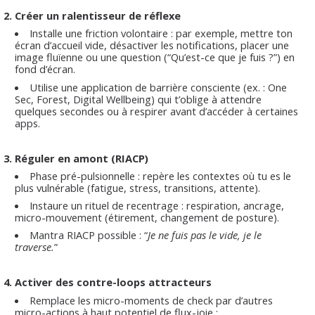
2. Créer un ralentisseur de réflexe
Installe une friction volontaire : par exemple, mettre ton
écran d’accueil vide, désactiver les notifications, placer une
image fluïenne ou une question (“Qu’est-ce que je fuis ?”) en
fond d’écran.
Utilise une application de barrière consciente (ex. : One
Sec, Forest, Digital Wellbeing) qui t’oblige à attendre
quelques secondes ou à respirer avant d’accéder à certaines
apps.
3. Réguler en amont (RIACP)
Phase pré-pulsionnelle : repère les contextes où tu es le
plus vulnérable (fatigue, stress, transitions, attente).
Instaure un rituel de recentrage : respiration, ancrage,
micro-mouvement (étirement, changement de posture).
Mantra RIACP possible : “
Je ne fuis pas le vide, je le
traverse.
”
4. Activer des contre-loops attracteurs
Remplace les micro-moments de check par d’autres
micro-actions à haut potentiel de flux-joie :