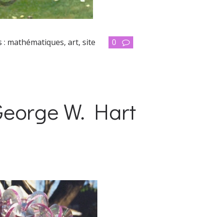
 :
mathématiques
,
art
,
site
0
George W. Hart