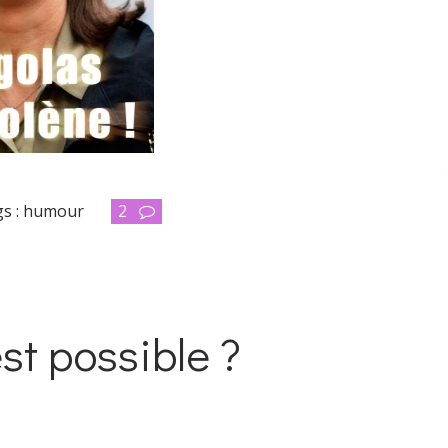
s :
humour
2
st possible ?