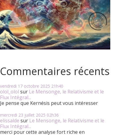
Commentaires récents
vendredi 17
octobre 2025
21h40
olol_olol
sur
Le Mensonge, le Relativisme et le
Flux Intégral...
Je pense que Kernésis peut vous intéresser
mercredi 23
juillet 2025
02h36
elissalde
sur
Le Mensonge, le Relativisme et le
Flux Intégral...
merci pour cette analyse fort riche en