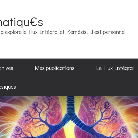
matiqu€s
g explore le Flux Intégral et Kernésis. Il est personnel
chives
Mes publications
Le Flux Intégral
ésiques