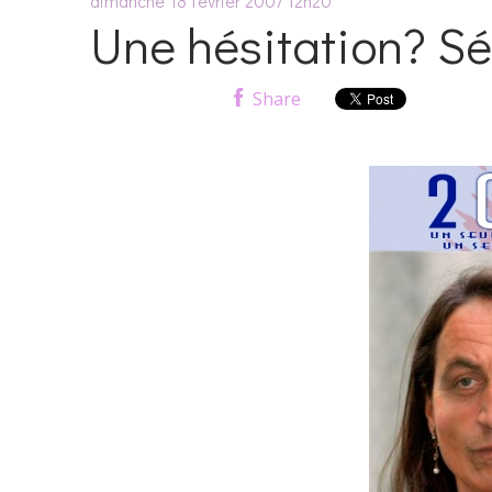
dimanche 18
février 2007
12h20
Une hésitation? S
Share