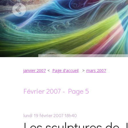
janvier 2007
Page d'accueil
mars 2007
Février 2007
- Page 5
lundi 19
février 2007
18h40
Les sculptures de