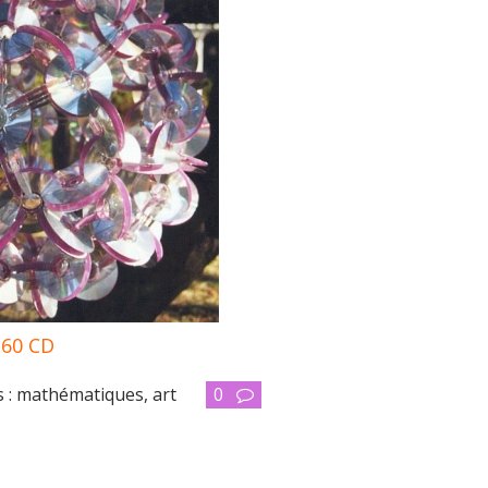
360 CD
 :
mathématiques
,
art
0