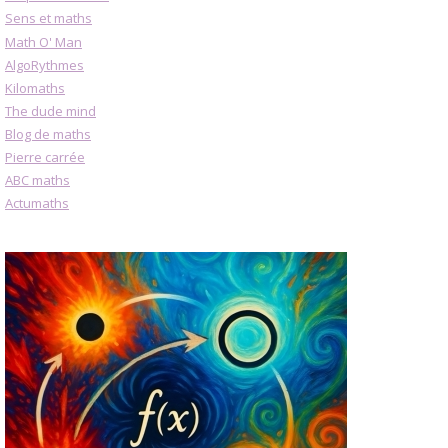
Sens et maths
Math O' Man
AlgoRythmes
Kilomaths
The dude mind
Blog de maths
Pierre carrée
ABC maths
Actumaths