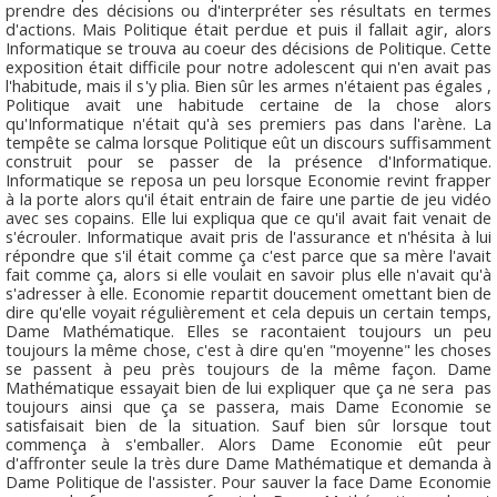
prendre des décisions ou d'interpréter ses résultats en termes
d'actions. Mais
Politique
était perdue et puis il fallait agir, alors
Informatique
se trouva au coeur des décisions de
Politique
. Cette
exposition était difficile pour notre adolescent qui n'en avait pas
l'habitude, mais il s'y plia. Bien sûr les armes n'étaient pas égales ,
Politique
avait une habitude certaine de la chose alors
qu'
Informatique
n'était qu'à ses premiers pas dans l'arène. La
tempête se calma lorsque
Politique
eût un discours suffisamment
construit pour se passer de la présence d'
Informatique
.
Informatique
se reposa un peu lorsque
Economie
revint frapper
à la porte alors qu'il était entrain de faire une partie de jeu vidéo
avec ses copains. Elle lui expliqua que ce qu'il avait fait venait de
s'écrouler.
Informatique
avait pris de l'assurance et n'hésita à lui
répondre que s'il était comme ça c'est parce que sa mère l'avait
fait comme ça, alors si elle voulait en savoir plus elle n'avait qu'à
s'adresser à elle.
Economie
repartit doucement omettant bien de
dire qu'elle voyait régulièrement et cela depuis un certain temps,
Dame
Mathématique
. Elles se racontaient toujours un peu
toujours la même chose, c'est à dire qu'en "moyenne" les choses
se passent à peu près toujours de la même façon. Dame
Mathématique
essayait bien de lui expliquer que ça ne sera pas
toujours ainsi que ça se passera, mais Dame
Economie
se
satisfaisait bien de la situation. Sauf bien sûr lorsque tout
commença à s'emballer. Alors Dame
Economie
eût peur
d'affronter seule la très dure Dame
Mathématique
et demanda à
Dame
Politique
de l'assister. Pour sauver la face Dame
Economie