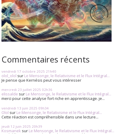
Commentaires récents
vendredi 17
octobre 2025
21h40
olol_olol
sur
Le Mensonge, le Relativisme et le Flux Intégral...
Je pense que Kernésis peut vous intéresser
mercredi 23
juillet 2025
02h36
elissalde
sur
Le Mensonge, le Relativisme et le Flux Intégral...
merci pour cette analyse fort riche en apprentissage. je...
vendredi 13
juin 2025
09h34
Olol
sur
Le Mensonge, le Relativisme et le Flux Intégral...
Cette réaction est compréhensible dans une lecture...
jeudi 12
juin 2025
20h39
Kosmanek
sur
Le Mensonge, le Relativisme et le Flux Intégral...