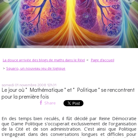
La douce arrivée des blogs de maths dans le Réel
Page d'accueil
Squaro, un nouveau jeu de logique
samedi 01
novembre 2008
12h31
Le jour où " Mathématique " et " Politique " se rencontrent
pour la première fois
Share
En des temps bien reculés, il fût décidé par Reine
Démocratie
que Dame
Politique
s'occuperait exclusivement de l'organisation
de la Cité et de son administration. C'est ainsi que
Politique
s'engageait dans des conversations longues et difficiles pour