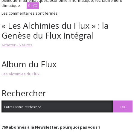
politique
,
mathématiques
,
économie
,
informatique
,
réchauffement
climatique
0
Les commentaires sont fermés.
« Les Alchimies du Flux » : la
Genèse du Flux Intégral
Acheter - 6 euros
Album du Flux
Les Alchimies du Flux
Rechercher
760
abonnés à la Newsletter, pourquoi pas vous ?