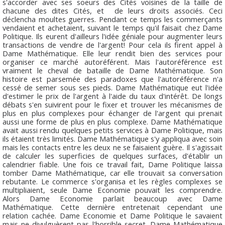
s'accorder avec ses soeurs des Cités voisines de la taille de
chacune des dites Cités, et de leurs droits associés. Ceci
déclencha moultes guerres. Pendant ce temps les commerçants
vendaient et achetaient, suivant le temps qu'il faisait chez Dame
Politique
. Ils eurent d'ailleurs l'idée géniale pour augmenter leurs
transactions de vendre de l'argent! Pour cela ils firent appel à
Dame
Mathématique
. Elle leur rendit bien des services pour
organiser ce marché autoréférent. Mais l'autoréférence est
vraiment le cheval de bataille de Dame
Mathématique
. Son
histoire est parsemée des paradoxes que l'autoréférence n'a
cessé de semer sous ses pieds. Dame
Mathématique
eut l'idée
d'estimer le prix de l'argent à l'aide du taux d'intérêt. De longs
débats s'en suivirent pour le fixer et trouver les mécanismes de
plus en plus complexes pour échanger de l'argent qui prenait
aussi une forme de plus en plus complexe. Dame
Mathématique
avait aussi rendu quelques petits services à Dame
Politique
, mais
ils étaient très limités. Dame
Mathématique
s'y appliqua avec soin
mais les contacts entre les deux ne se faisaient guère. Il s'agissait
de calculer les superficies de quelques surfaces, d'établir un
calendrier fiable. Une fois ce travail fait, Dame
Politique
laissa
tomber Dame
Mathématique
, car elle trouvait sa conversation
rebutante. Le commerce s'organisa et les règles complexes se
multipliaient, seule Dame
Economie
pouvait les comprendre.
Alors Dame
Economie
parlait beaucoup avec Dame
Mathématique
. Cette dernière entretenait cependant une
relation cachée. Dame
Economie
et Dame
Politique
le savaient
mais ne divulguèrent pas l'horrible secret. Dame
Mathématique