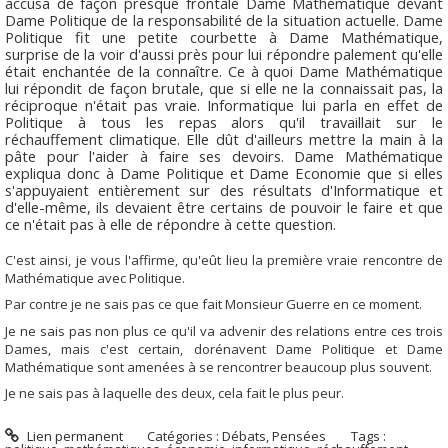
accusa de façon presque frontale Dame
Mathématique
devant
Dame
Politique
de la responsabilité de la situation actuelle. Dame
Politique
fit une petite courbette à Dame
Mathématique
,
surprise de la voir d'aussi près pour lui répondre palement qu'elle
était enchantée de la connaître. Ce à quoi Dame
Mathématique
lui répondit de façon brutale, que si elle ne la connaissait pas, la
réciproque n'était pas vraie.
Informatique
lui parla en effet de
Politique
à tous les repas alors qu'il travaillait sur le
réchauffement climatique. Elle dût d'ailleurs mettre la main à la
pâte pour l'aider à faire ses devoirs. Dame
Mathématique
expliqua donc à Dame
Politique
et Dame
Economie
que si elles
s'appuyaient entièrement sur des résultats d'
Informatique
et
d'elle-même, ils devaient être certains de pouvoir le faire et que
ce n'était pas à elle de répondre à cette question.
C'est ainsi, je vous l'affirme, qu'eût lieu la première vraie rencontre de
Mathématique
avec
Politique
.
Par contre je ne sais pas ce que fait Monsieur
Guerre
en ce moment.
Je ne sais pas non plus ce qu'il va advenir des relations entre ces trois
Dames, mais c'est certain, dorénavent Dame
Politique
et Dame
Mathématique
sont amenées à se rencontrer beaucoup plus souvent.
Je ne sais pas à laquelle des deux, cela fait le plus peur.
Lien permanent
Catégories :
Débats
,
Pensées
Tags :