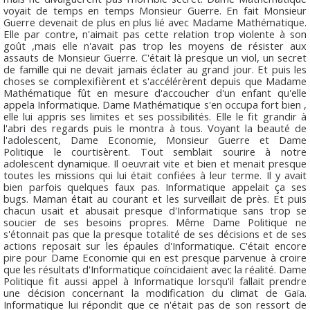
voyait de temps en temps Monsieur
Guerre
. En fait Monsieur
Guerre
devenait de plus en plus lié avec Madame
Mathématique
.
Elle par contre, n'aimait pas cette relation trop violente à son
goût ,mais elle n'avait pas trop les moyens de résister aux
assauts de Monsieur
Guerre
. C'était là presque un viol, un secret
de famille qui ne devait jamais éclater au grand jour. Et puis les
choses se complexifièrent et s'accélérèrent depuis que Madame
Mathématique
fût en mesure d'accoucher d'un enfant qu'elle
appela
Informatique
. Dame
Mathématique
s'en occupa fort bien ,
elle lui appris ses limites et ses possibilités. Elle le fit grandir à
l'abri des regards puis le montra à tous. Voyant la beauté de
l'adolescent, Dame
Economie
, Monsieur
Guerre
et Dame
Politique
le courtisèrent. Tout semblait sourire à notre
adolescent dynamique. Il oeuvrait vite et bien et menait presque
toutes les missions qui lui était confiées à leur terme. Il y avait
bien parfois quelques faux pas.
Informatique
appelait ça ses
bugs. Maman était au courant et les surveillait de près. Et puis
chacun usait et abusait presque d'
Informatique
sans trop se
soucier de ses besoins propres. Même Dame
Politique
ne
s'étonnait pas que la presque totalité de ses décisions et de ses
actions reposait sur les épaules d'
Informatique
. C'était encore
pire pour Dame
Economie
qui en est presque parvenue à croire
que les résultats d'
Informatique
coïncidaient avec la réalité. Dame
Politique
fit aussi appel à
Informatique
lorsqu'il fallait prendre
une décision concernant la modification du climat de Gaïa.
Informatique
lui répondit que ce n'était pas de son ressort de