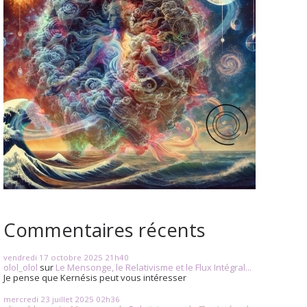
Commentaires récents
vendredi 17
octobre 2025
21h40
olol_olol
sur
Le Mensonge, le Relativisme et le Flux Intégral...
Je pense que Kernésis peut vous intéresser
mercredi 23
juillet 2025
02h36