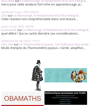
elissalde
sur
Le Mensonge, le Relativisme et le Flux Intégral...
merci pour cette analyse fort riche en apprentissage. je...
vendredi 13
juin 2025
09h34
Olol
sur
Le Mensonge, le Relativisme et le Flux Intégral...
Cette réaction est compréhensible dans une lecture...
jeudi 12
juin 2025
20h39
Kosmanek
sur
Le Mensonge, le Relativisme et le Flux Intégral...
quel délire ! Qui se cache derrière ces considérations...
dimanche 04
mai 2025
17h15
olol_olol
sur
Le Thermomètre Joyeux : Un Outil pour Ressentir...
Mode d’emploi du Thermomètre joyeux « Sentir, amplifier,...