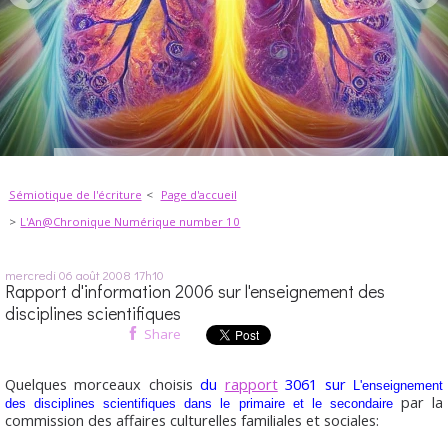
Sémiotique de l'écriture
Page d'accueil
L'An@Chronique Numérique number 10
mercredi 06
août 2008
17h10
Rapport d'information 2006 sur l'enseignement des
disciplines scientifiques
Share
Quelques morceaux choisis
du
rapport
3061 sur
L'enseignement
par la
des disciplines scientifiques dans le primaire et le secondaire
commission des affaires culturelles familiales et sociales: