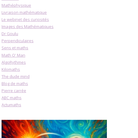
Mathéphysique
Livraison mathématique
Le webinet des curiosités
Images des Mathématiques
Dr Goulu
Perpendiculaires
Sens et maths
Math O' Man
AlgoRythmes
Kilomaths
The dude mind
Blog de maths
Pierre carrée
ABC maths
Actumaths