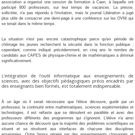
association a organisé une session de formation à Caen, à laquelle ont
participé 800 professeurs, sur leur temps de vacances. L
a presse,
sollicitée, n'a pas répondu à l'invitation, mais le journal Libération a jugé
plus utile de consacrer une demi-page à une conférence sur les OVNI qui
se tenait dans le même temps.
La situation n'est pas encore catastrophique parce qu'en période de
chômage les jeunes recherchent la sécurité dans la fonction publique ;
cependant, comme indiqué précédemment,
en cinq ans le nombre de
candidats aux CAPES de physique-chimie et de mathématiques a diminué
significativement.
L'intégration de l'outil informatique
aux enseignements de
sciences, avec des objectifs pédagogiques précis encadrés par
des enseignants bien formés,
est totalement indispensable
.
À un âge où il serait nécessaire que l'élève découvre, guidé par un
professeur,
la continuité entre mathématiques, sciences expérimentales et
technologies
, il est néfaste que se déroulent en parallèle et avec des
professeurs différents des programmes qui s'ignorent. L'élève n'a ainsi
aucune chance de découvrir que la majorité des problèmes scientifiques se
situent et se résolvent aux interfaces de chacune des disciplines
enseignées.
Outre l'ennui généré par des enseignements cloisonnés et