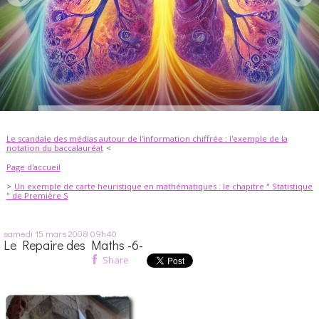
Le scandale des médias autour de l'information chiffrée : l'exemple de la
notation du baccalauréat
Page d'accueil
Un exemple de carte heuristique en mathématiques : le chapitre " Statistique
" de Première S
samedi 15
mars 2008
09h40
Le Repaire des Maths -6-
Share