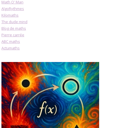
Math O' Man
AlgoRythmes
Kilomaths
The dude mind
Blog de maths
Pierre carrée
ABC maths
Actumaths