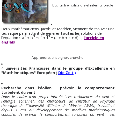
L'actualité nationale et internationale
Deux mathématiciens, Jacobi et Madden, viennent de trouver une
technique permettant de générer
toutes
les solutions de
4
4
4
4
4
l'équation : a
+ b
+c
+d
= (a + b + c + d)
,
l'article en
anglais
Apprendre, enseigner, chercher
4 universités Françaises dans le groupe d'Excellence en
"Mathématiques" Européen
(
Die Zeit
)
Recherche dans l'éolien : prévoir le comportement
turbulent du vent
Dans le cadre d'un projet intitulé "Les turbulences du vent et
l'énergie éolienne", des chercheurs de l'Institut de Physique
théorique de l'Université Wilhelm de Münster (WWU) travaillent
depuis 3 ans au développement de modèles mathématiques
capables de prévoir le comportement turbulent du vent : les