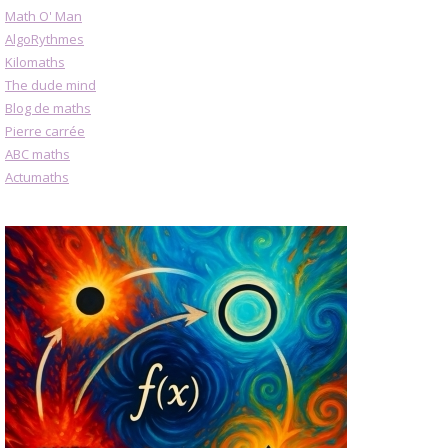
Math O' Man
AlgoRythmes
Kilomaths
The dude mind
Blog de maths
Pierre carrée
ABC maths
Actumaths