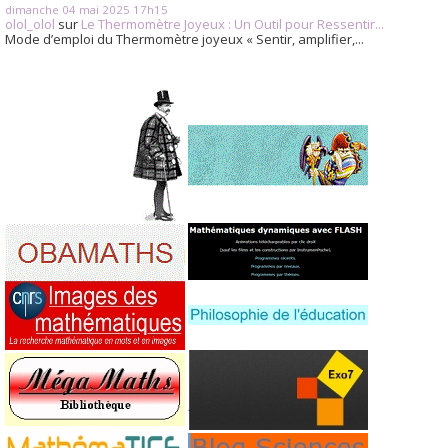
dimanche 04
mai 2025
17h15
olol_olol
sur
Le Thermomètre Joyeux : Un Outil pour Ressentir...
Mode d’emploi du Thermomètre joyeux « Sentir, amplifier,...