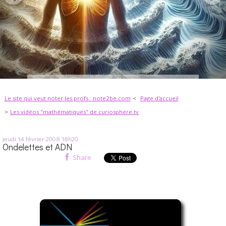
Le site qui veut noter les profs : note2be.com
Page d'accueil
Les vidéos "mathématiques" de curiosphere.tv
jeudi 14
février 2008
18h20
Ondelettes et ADN
Share