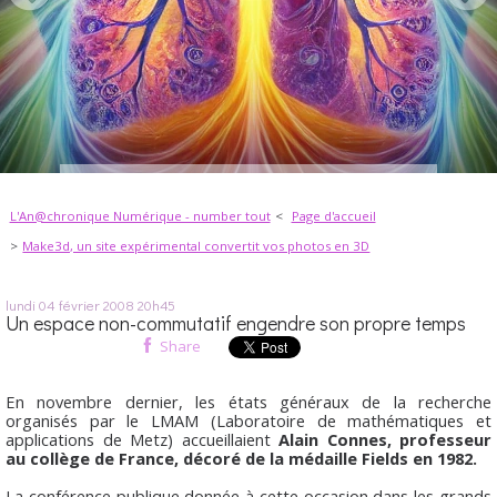
L'An@chronique Numérique - number tout
Page d'accueil
Make3d, un site expérimental convertit vos photos en 3D
lundi 04
février 2008
20h45
Un espace non-commutatif engendre son propre temps
Share
En novembre dernier, les états généraux de la recherche
organisés par le LMAM (Laboratoire de mathématiques et
applications de Metz) accueillaient
Alain Connes, professeur
au collège de France, décoré de la médaille Fields en 1982.
La conférence publique donnée à cette occasion dans les grands