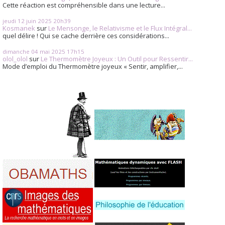
Cette réaction est compréhensible dans une lecture...
jeudi 12
juin 2025
20h39
Kosmanek
sur
Le Mensonge, le Relativisme et le Flux Intégral...
quel délire ! Qui se cache derrière ces considérations...
dimanche 04
mai 2025
17h15
olol_olol
sur
Le Thermomètre Joyeux : Un Outil pour Ressentir...
Mode d’emploi du Thermomètre joyeux « Sentir, amplifier,...