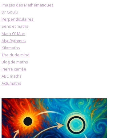
Images des Mathématiques
Dr Goulu
Perpendiculaires
Sens et maths
Math O' Man
AlgoRythmes
Kilomaths
The dude mind
Blog de maths
Pierre carrée
ABC maths
Actumaths