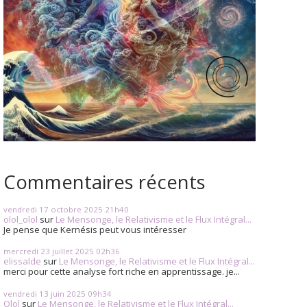
Commentaires récents
vendredi 17
octobre 2025
21h40
olol_olol
sur
Le Mensonge, le Relativisme et le Flux Intégral...
Je pense que Kernésis peut vous intéresser
mercredi 23
juillet 2025
02h36
elissalde
sur
Le Mensonge, le Relativisme et le Flux Intégral...
merci pour cette analyse fort riche en apprentissage. je...
vendredi 13
juin 2025
09h34
Olol
sur
Le Mensonge, le Relativisme et le Flux Intégral...